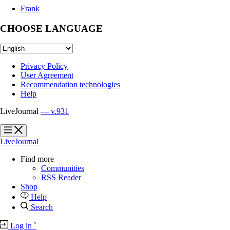
Frank
CHOOSE LANGUAGE
Privacy Policy
User Agreement
Recommendation technologies
Help
LiveJournal
— v.931
?
?
LiveJournal
Find more
Communities
RSS Reader
Shop
Help
Search
Log in
`