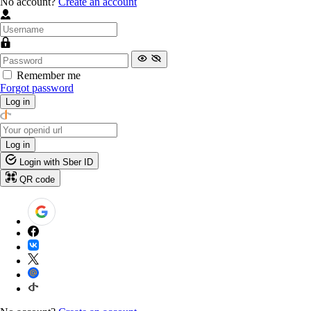
No account?
Create an account
Remember me
Forgot password
Log in
Log in
Login with Sber ID
QR code