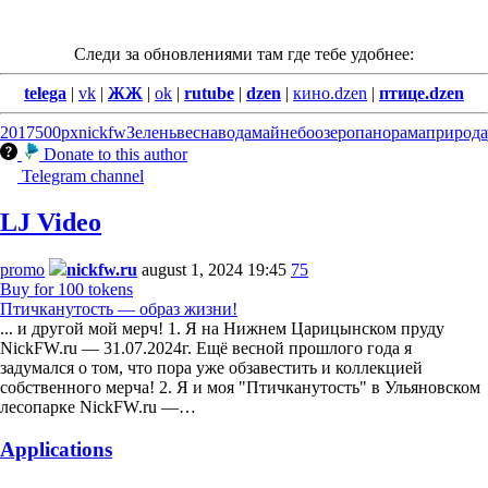
Следи за обновлениями там где тебе удобнее:
telega
|
vk
|
ЖЖ
|
ok
|
rutube
|
dzen
|
кино.dzen
|
птице.dzen
2017
500px
nickfw
Зелень
весна
вода
май
небо
озеро
панорама
природа
Donate to this author
Telegram channel
LJ Video
promo
nickfw.ru
august 1, 2024 19:45
75
Buy for 100 tokens
Птичканутость — образ жизни!
... и другой мой мерч! 1. Я на Нижнем Царицынском пруду
NickFW.ru — 31.07.2024г. Ещё весной прошлого года я
задумался о том, что пора уже обзавестить и коллекцией
собственного мерча! 2. Я и моя "Птичканутость" в Ульяновском
лесопарке NickFW.ru —…
Applications