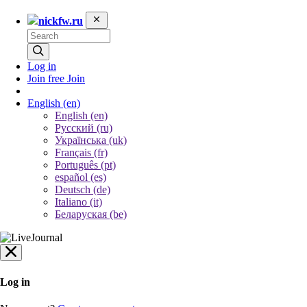
nickfw.ru
Log in
Join free
Join
English
(en)
English (en)
Русский (ru)
Українська (uk)
Français (fr)
Português (pt)
español (es)
Deutsch (de)
Italiano (it)
Беларуская (be)
Log in