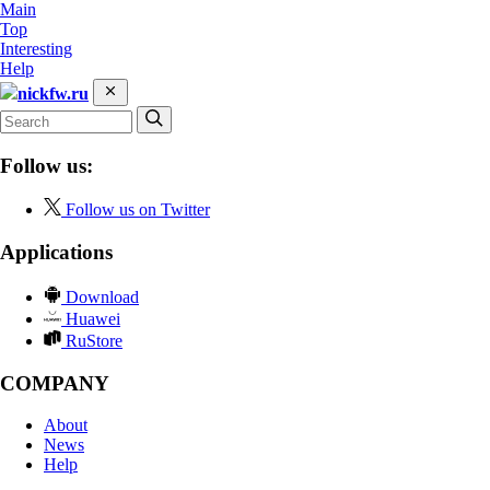
Main
Top
Interesting
Help
nickfw.ru
Follow us:
Follow us on Twitter
Applications
Download
Huawei
RuStore
COMPANY
About
News
Help