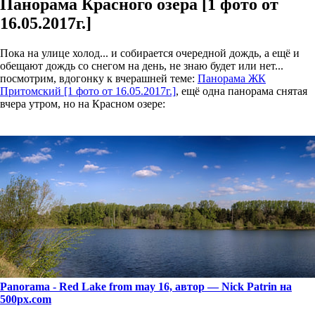
Панорама Красного озера [1 фото от
16.05.2017г.]
Пока на улице холод... и собирается очередной дождь, а ещё и
обещают дождь со снегом на день, не знаю будет или нет...
посмотрим, вдогонку к вчерашней теме:
Панорама ЖК
Притомский [1 фото от 16.05.2017г.]
, ещё одна панорама снятая
вчера утром, но на Красном озере:
Panorama - Red Lake from may 16, автор — Nick Patrin на
500px.com