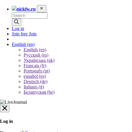
nickfw.ru
Log in
Join free
Join
English
(en)
English (en)
Русский (ru)
Українська (uk)
Français (fr)
Português (pt)
español (es)
Deutsch (de)
Italiano (it)
Беларуская (be)
Log in