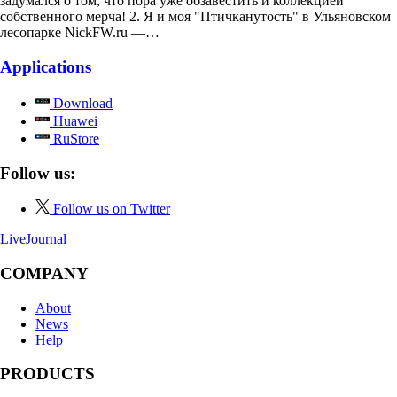
задумался о том, что пора уже обзавестить и коллекцией
собственного мерча! 2. Я и моя "Птичканутость" в Ульяновском
лесопарке NickFW.ru —…
Applications
Download
Huawei
RuStore
Follow us:
Follow us on Twitter
LiveJournal
COMPANY
About
News
Help
PRODUCTS