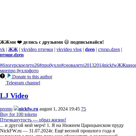
ЖЖми ❤️ делись с друзьями
😃
подписывайся!
vk
|
ЖЖ
|
vkvideo птички
|
vkvideo vlog
|
dzen
|
стихо.dzen
|
птице.dzen
#блогерскоелето26
#пробухло
#сновалето
2013
2014
nickfw
ЖЖшно
мне
про бухло
фото
Donate to this author
Telegram channel
LJ Video
promo
nickfw.ru
august 1, 2024 19:45
75
Buy for 100 tokens
Птичканутость — образ жизни!
... и другой мой мерч! 1. Я на Нижнем Царицынском пруду
NickFW.ru — 31.07.2024г. Ещё весной прошлого года я