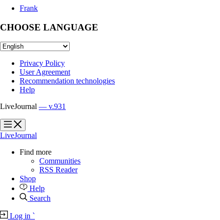
Frank
CHOOSE LANGUAGE
Privacy Policy
User Agreement
Recommendation technologies
Help
LiveJournal
— v.931
?
?
LiveJournal
Find more
Communities
RSS Reader
Shop
Help
Search
Log in
`