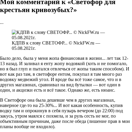
Мой комментарий к «Светофор для
крестьян кривозубых?»
...
КДПВ к слову СВЕТОФР... © NickFW.ru —
05.08.2021г.
Было дело, была у меня жопа финансовая в жизни... лет так 12-
13 назад. И заливал я енту жопу водовкой (хоть и не помогало,
но я был глуп и пытался отвлечься от жопы таким способом). И
вот как раз там, в светофоре ентом, покупал я там много раз
водовку медвежий угол. И вроде бы всё тоже самое, что и в
других магазинах, сравнивал на вид бутылки — вот один в
один, и акцизки есть и всё такое. Однако же, есть нюанс.
В Светофоре она была дешевше чем в других магазинах,
наверное где-то на 25-30%... И вот какая особенность, купив
водку там и опрокинув в себя пузырь вечером (до 22:00) под
закусь, утром маялся с похмела, и за руль сесть не мог, по
объективным причинам, даже после обеда (лишение прав в мои
планы вообще не входило).