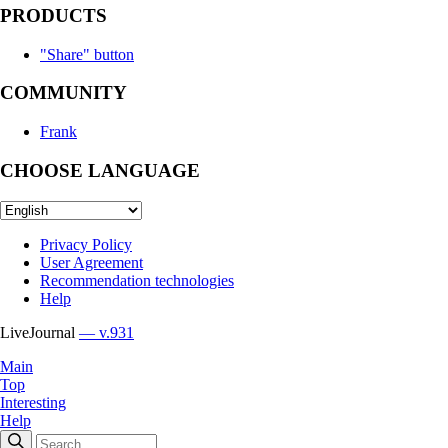
PRODUCTS
"Share" button
COMMUNITY
Frank
CHOOSE LANGUAGE
Privacy Policy
User Agreement
Recommendation technologies
Help
LiveJournal
— v.931
Main
Top
Interesting
Help