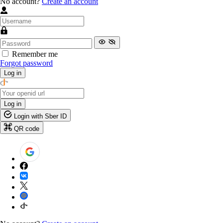
No account?
Create an account
Remember me
Forgot password
Log in
Log in
Login with Sber ID
QR code