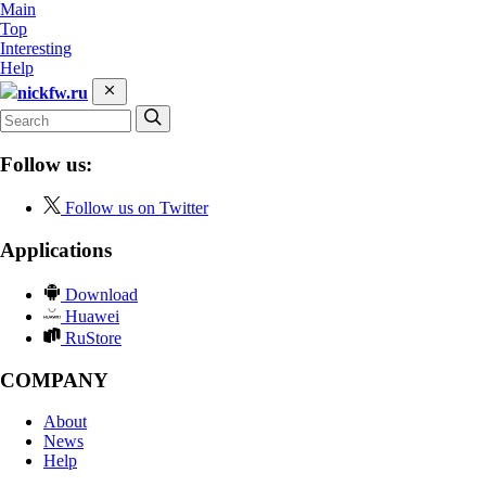
Main
Top
Interesting
Help
nickfw.ru
Follow us:
Follow us on Twitter
Applications
Download
Huawei
RuStore
COMPANY
About
News
Help