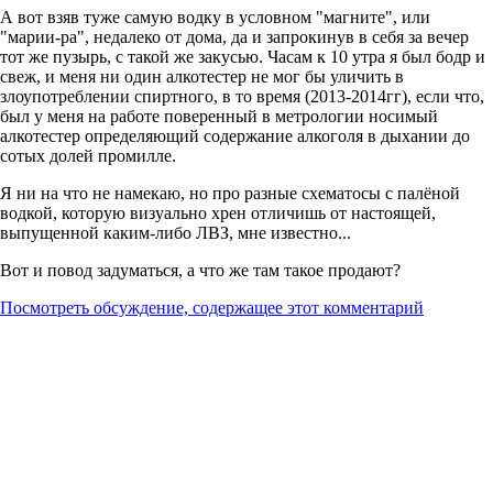
А вот взяв туже самую водку в условном "магните", или
"марии-ра", недалеко от дома, да и запрокинув в себя за вечер
тот же пузырь, с такой же закусью. Часам к 10 утра я был бодр и
свеж, и меня ни один алкотестер не мог бы уличить в
злоупотреблении спиртного, в то время (2013-2014гг), если что,
был у меня на работе поверенный в метрологии носимый
алкотестер определяющий содержание алкоголя в дыхании до
сотых долей промилле.
Я ни на что не намекаю, но про разные схематосы с палёной
водкой, которую визуально хрен отличишь от настоящей,
выпущенной каким-либо ЛВЗ, мне известно...
Вот и повод задуматься, а что же там такое продают?
Посмотреть обсуждение, содержащее этот комментарий