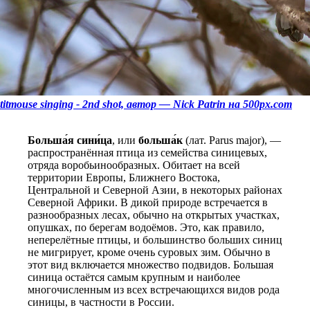
titmouse singing - 2nd shot, автор — Nick Patrin на 500px.com
Больша́я сини́ца
, или
больша́к
(лат. Parus major), —
распространённая птица из семейства синицевых,
отряда воробьинообразных. Обитает на всей
территории Европы, Ближнего Востока,
Центральной и Северной Азии, в некоторых районах
Северной Африки. В дикой природе встречается в
разнообразных лесах, обычно на открытых участках,
опушках, по берегам водоёмов. Это, как правило,
неперелётные птицы, и большинство больших синиц
не мигрирует, кроме очень суровых зим. Обычно в
этот вид включается множество подвидов. Большая
синица остаётся самым крупным и наиболее
многочисленным из всех встречающихся видов рода
синицы, в частности в России.