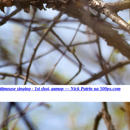
titmouse singing - 1st shot, автор — Nick Patrin на 500px.com