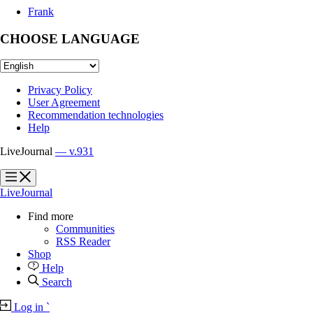
Frank
CHOOSE LANGUAGE
Privacy Policy
User Agreement
Recommendation technologies
Help
LiveJournal
— v.931
?
?
LiveJournal
Find more
Communities
RSS Reader
Shop
Help
Search
Log in
`