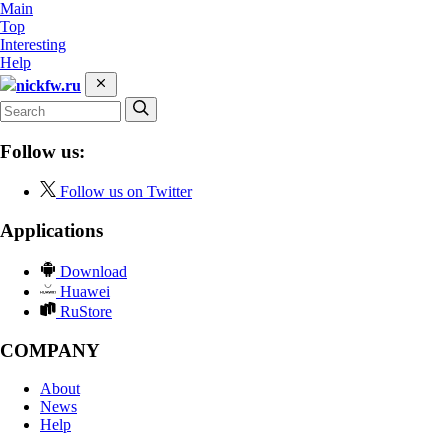
Main
Top
Interesting
Help
nickfw.ru
Follow us:
Follow us on Twitter
Applications
Download
Huawei
RuStore
COMPANY
About
News
Help