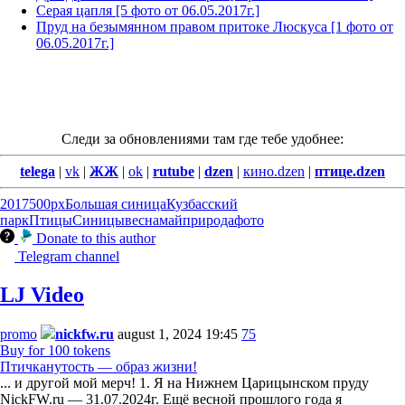
Серая цапля [5 фото от 06.05.2017г.]
Пруд на безымянном правом притоке Люскуса [1 фото от
06.05.2017г.]
Следи за обновлениями там где тебе удобнее:
telega
|
vk
|
ЖЖ
|
ok
|
rutube
|
dzen
|
кино.dzen
|
птице.dzen
2017
500px
Большая синица
Кузбасский
парк
Птицы
Синицы
весна
май
природа
фото
Donate to this author
Telegram channel
LJ Video
promo
nickfw.ru
august 1, 2024 19:45
75
Buy for 100 tokens
Птичканутость — образ жизни!
... и другой мой мерч! 1. Я на Нижнем Царицынском пруду
NickFW.ru — 31.07.2024г. Ещё весной прошлого года я