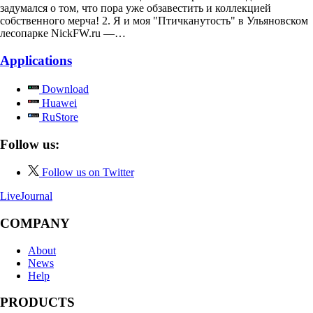
задумался о том, что пора уже обзавестить и коллекцией
собственного мерча! 2. Я и моя "Птичканутость" в Ульяновском
лесопарке NickFW.ru —…
Applications
Download
Huawei
RuStore
Follow us:
Follow us on Twitter
LiveJournal
COMPANY
About
News
Help
PRODUCTS