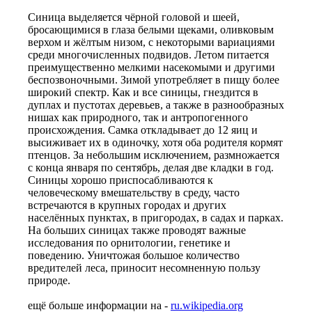
Синица выделяется чёрной головой и шеей,
бросающимися в глаза белыми щеками, оливковым
верхом и жёлтым низом, с некоторыми вариациями
среди многочисленных подвидов. Летом питается
преимущественно мелкими насекомыми и другими
беспозвоночными. Зимой употребляет в пищу более
широкий спектр. Как и все синицы, гнездится в
дуплах и пустотах деревьев, а также в разнообразных
нишах как природного, так и антропогенного
происхождения. Самка откладывает до 12 яиц и
высиживает их в одиночку, хотя оба родителя кормят
птенцов. За небольшим исключением, размножается
с конца января по сентябрь, делая две кладки в год.
Синицы хорошо приспосабливаются к
человеческому вмешательству в среду, часто
встречаются в крупных городах и других
населённых пунктах, в пригородах, в садах и парках.
На больших синицах также проводят важные
исследования по орнитологии, генетике и
поведению. Уничтожая большое количество
вредителей леса, приносит несомненную пользу
природе.
ещё больше информации на -
ru.wikipedia.org