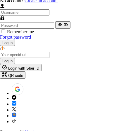
No account?
Create an account
Remember me
Forgot password
Log in
Log in
Login with Sber ID
QR code