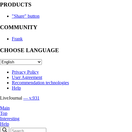
PRODUCTS
"Share" button
COMMUNITY
Frank
CHOOSE LANGUAGE
Privacy Policy
User Agreement
Recommendation technologies
Help
LiveJournal
— v.931
Main
Top
Interesting
Help