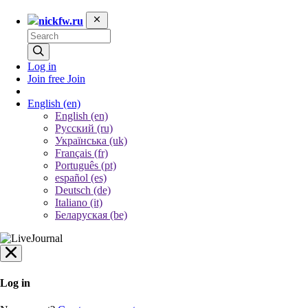
nickfw.ru
Log in
Join free
Join
English
(en)
English (en)
Русский (ru)
Українська (uk)
Français (fr)
Português (pt)
español (es)
Deutsch (de)
Italiano (it)
Беларуская (be)
Log in