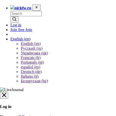
nickfw.ru
Log in
Join free
Join
English
(en)
English (en)
Русский (ru)
Українська (uk)
Français (fr)
Português (pt)
español (es)
Deutsch (de)
Italiano (it)
Беларуская (be)
Log in