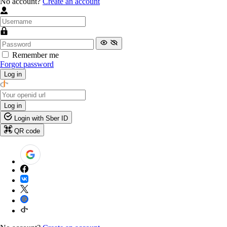
No account?
Create an account
Remember me
Forgot password
Log in
Log in
Login with Sber ID
QR code