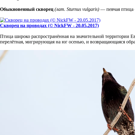
Обыкновенный скворец
(лат. Sturnus vulgaris)
— певчая птица 
Скворец на проводах (© NickFW - 20.05.2017)
Птица широко распространённая на значительной территории Е
перелётная, мигрирующая на юг осенью, и возвращающаяся обрат