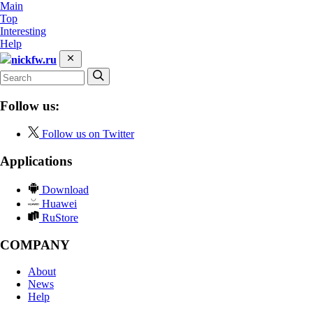
Main
Top
Interesting
Help
nickfw.ru
Follow us:
Follow us on Twitter
Applications
Download
Huawei
RuStore
COMPANY
About
News
Help