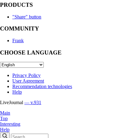
PRODUCTS
"Share" button
COMMUNITY
Frank
CHOOSE LANGUAGE
Privacy Policy
User Agreement
Recommendation technologies
Help
LiveJournal
— v.931
Main
Top
Interesting
Help