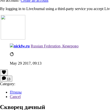
No account?
Create an account
By logging in to LiveJournal using a third-party service you accept Li
nickfw.ru
Russian Federation, Кемерово
May 29 2017, 09:13
13
Category:
Птицы
Cancel
Скворец дачный