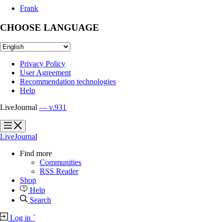
Frank
CHOOSE LANGUAGE
Privacy Policy
User Agreement
Recommendation technologies
Help
LiveJournal
— v.931
?
?
LiveJournal
Find more
Communities
RSS Reader
Shop
Help
Search
Log in
`