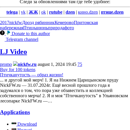
Следи за обновлениями там где тебе удобнее:
telega
|
vk
|
ЖЖ
|
ok
|
rutube
|
dzen
|
кино.dzen
|
птице.dzen
2017
nickfw
Дрозд рябинник
Кемерово
Притомская
набережная
Птицы
июнь
природа
фото
Donate to this author
Telegram channel
LJ Video
promo
nickfw.ru
august 1, 2024 19:45
75
Buy for 100 tokens
Птичканутость — образ жизни!
... и другой мой мерч! 1. Я на Нижнем Царицынском пруду
NickFW.ru — 31.07.2024г. Ещё весной прошлого года я
задумался о том, что пора уже обзавестить и коллекцией
собственного мерча! 2. Я и моя "Птичканутость" в Ульяновском
лесопарке NickFW.ru —…
Applications
Download
Huawei