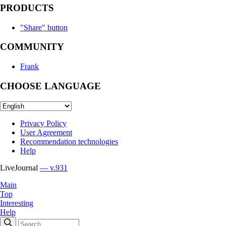
PRODUCTS
"Share" button
COMMUNITY
Frank
CHOOSE LANGUAGE
Privacy Policy
User Agreement
Recommendation technologies
Help
LiveJournal
— v.931
Main
Top
Interesting
Help