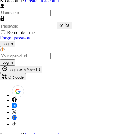
No account?
Create an account
Remember me
Forgot password
Log in
Log in
Login with Sber ID
QR code