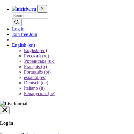
nickfw.ru
Log in
Join free
Join
English
(en)
English (en)
Русский (ru)
Українська (uk)
Français (fr)
Português (pt)
español (es)
Deutsch (de)
Italiano (it)
Беларуская (be)
Log in