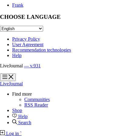
Frank
CHOOSE LANGUAGE
Privacy Policy
User Agreement
Recommendation technologies
Help
LiveJournal
— v.931
?
?
LiveJournal
Find more
Communities
RSS Reader
Shop
Help
Search
Log in
`