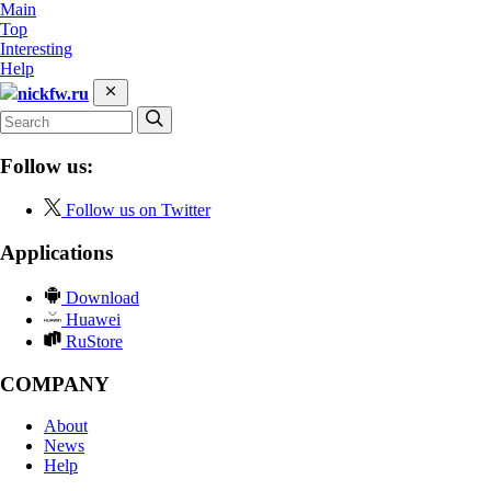
Main
Top
Interesting
Help
nickfw.ru
Follow us:
Follow us on Twitter
Applications
Download
Huawei
RuStore
COMPANY
About
News
Help