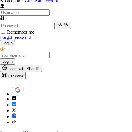
No account?
Create an account
Remember me
Forgot password
Log in
Log in
Login with Sber ID
QR code