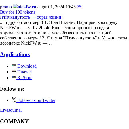
promo
nickfw.ru
august 1, 2024 19:45
75
Buy for 100 tokens
Птичканутость — образ жизни!
... и другой мой мерч! 1. Я на Нижнем Царицынском пруду
NickFW.ru — 31.07.2024г. Ещё весной прошлого года я
задумался о том, что пора уже обзавестить и коллекцией
собственного мерча! 2. Я и моя "Птичканутость" в Ульяновском
лесопарке NickFW.ru —…
Applications
Download
Huawei
RuStore
Follow us:
Follow us on Twitter
LiveJournal
COMPANY