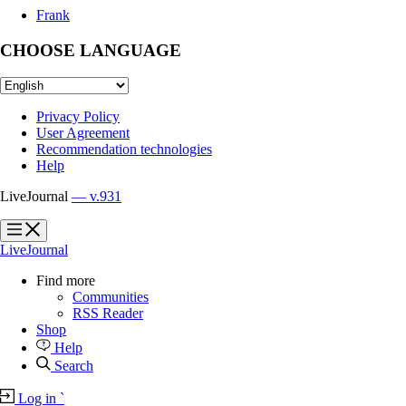
Frank
CHOOSE LANGUAGE
Privacy Policy
User Agreement
Recommendation technologies
Help
LiveJournal
— v.931
?
?
LiveJournal
Find more
Communities
RSS Reader
Shop
Help
Search
Log in
`