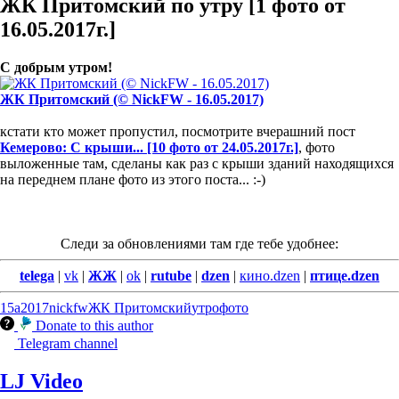
ЖК Притомский по утру [1 фото от
16.05.2017г.]
С добрым утром!
ЖК Притомский (© NickFW - 16.05.2017)
кстати кто может пропустил, посмотрите вчерашний пост
Кемерово: С крыши... [10 фото от 24.05.2017г.]
, фото
выложенные там, сделаны как раз с крыши зданий находящихся
на переднем плане фото из этого поста... :-)
Следи за обновлениями там где тебе удобнее:
telega
|
vk
|
ЖЖ
|
ok
|
rutube
|
dzen
|
кино.dzen
|
птице.dzen
15а
2017
nickfw
ЖК Притомский
утро
фото
Donate to this author
Telegram channel
LJ Video