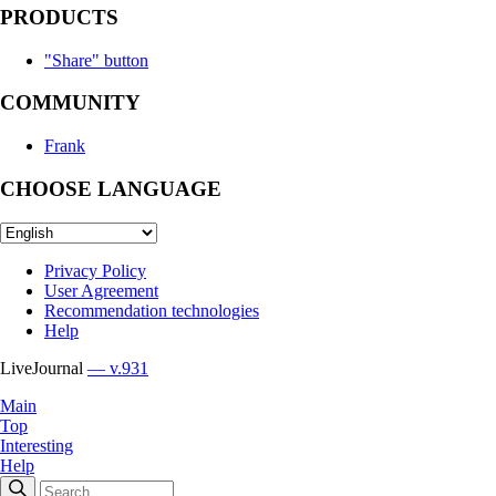
PRODUCTS
"Share" button
COMMUNITY
Frank
CHOOSE LANGUAGE
Privacy Policy
User Agreement
Recommendation technologies
Help
LiveJournal
— v.931
Main
Top
Interesting
Help