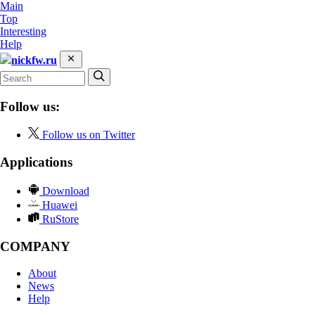
Main
Top
Interesting
Help
nickfw.ru
Follow us:
Follow us on Twitter
Applications
Download
Huawei
RuStore
COMPANY
About
News
Help