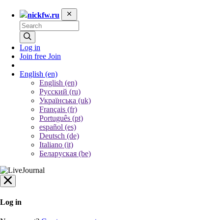
nickfw.ru
Log in
Join free
Join
English
(en)
English (en)
Русский (ru)
Українська (uk)
Français (fr)
Português (pt)
español (es)
Deutsch (de)
Italiano (it)
Беларуская (be)
Log in