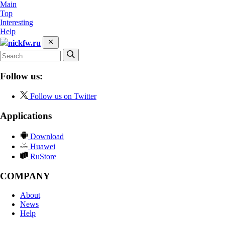
Main
Top
Interesting
Help
nickfw.ru
Follow us:
Follow us on Twitter
Applications
Download
Huawei
RuStore
COMPANY
About
News
Help