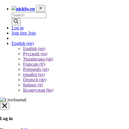
nickfw.ru
Log in
Join free
Join
English
(en)
English (en)
Русский (ru)
Українська (uk)
Français (fr)
Português (pt)
español (es)
Deutsch (de)
Italiano (it)
Беларуская (be)
Log in