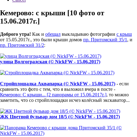
Кемерово: с крыши [10 фото от
15.06.2017г.]
Доброго утра!
Как и
обещал
выкладываю фотографии
с крыш
от 15.05.2017г., это были крыши домов
пр. Притомский 35/1
, и
пр. Притомский 31/2
:
улица Волгоградская (© NickFW - 15.06.2017)
Стройплощадка Аквапарка (© NickFW - 15.06.2017)
- если
сравнить это фото с тем, что я выложил вчера в посте -
Кемерово: С крыши... [2 панорамы от 15.06.2017г.]
, то можно
заметить, что со стройплощадки исчез колёсный экскаватор...
ЖК Цветной бульвар дом 18/5 (© NickFW - 15.06.2017)