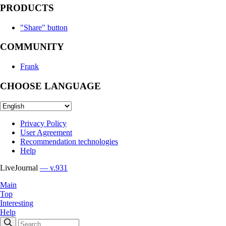
PRODUCTS
"Share" button
COMMUNITY
Frank
CHOOSE LANGUAGE
Privacy Policy
User Agreement
Recommendation technologies
Help
LiveJournal
— v.931
Main
Top
Interesting
Help