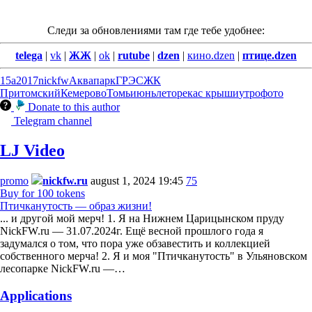
Следи за обновлениями там где тебе удобнее:
telega
|
vk
|
ЖЖ
|
ok
|
rutube
|
dzen
|
кино.dzen
|
птице.dzen
15а
2017
nickfw
Аквапарк
ГРЭС
ЖК
Притомский
Кемерово
Томь
июнь
лето
река
с крыши
утро
фото
Donate to this author
Telegram channel
LJ Video
promo
nickfw.ru
august 1, 2024 19:45
75
Buy for 100 tokens
Птичканутость — образ жизни!
... и другой мой мерч! 1. Я на Нижнем Царицынском пруду
NickFW.ru — 31.07.2024г. Ещё весной прошлого года я
задумался о том, что пора уже обзавестить и коллекцией
собственного мерча! 2. Я и моя "Птичканутость" в Ульяновском
лесопарке NickFW.ru —…
Applications