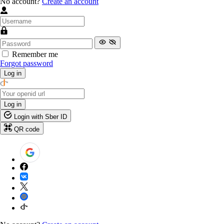
No account?
Create an account
Remember me
Forgot password
Log in
Log in
Login with Sber ID
QR code