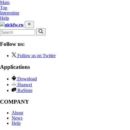
Main
Top
Interesting
Help
nickfw.ru
Follow us:
Follow us on Twitter
Applications
Download
Huawei
RuStore
COMPANY
About
News
Help