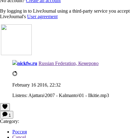
No account?
Create an account
By logging in to LiveJournal using a third-party service you accept
LiveJournal's
User agreement
nickfw.ru
Russian Federation, Кемерово
February 16 2016, 22:32
Listens:
Ajattara\2007 - Kalmanto\01 - Ilkitie.mp3
1
Category:
Россия
Cancel