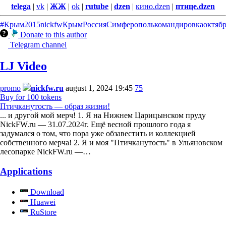
telega
|
vk
|
ЖЖ
|
ok
|
rutube
|
dzen
|
кино.dzen
|
птице.dzen
#Крым
2015
nickfw
Крым
Россия
Симферополь
командировка
октяб
Donate to this author
Telegram channel
LJ Video
promo
nickfw.ru
august 1, 2024 19:45
75
Buy for 100 tokens
Птичканутость — образ жизни!
... и другой мой мерч! 1. Я на Нижнем Царицынском пруду
NickFW.ru — 31.07.2024г. Ещё весной прошлого года я
задумался о том, что пора уже обзавестить и коллекцией
собственного мерча! 2. Я и моя "Птичканутость" в Ульяновском
лесопарке NickFW.ru —…
Applications
Download
Huawei
RuStore