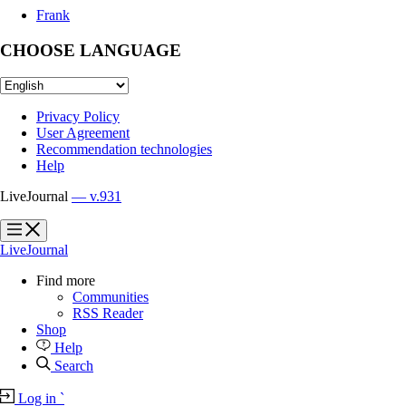
Frank
CHOOSE LANGUAGE
Privacy Policy
User Agreement
Recommendation technologies
Help
LiveJournal
— v.931
?
?
LiveJournal
Find more
Communities
RSS Reader
Shop
Help
Search
Log in
`