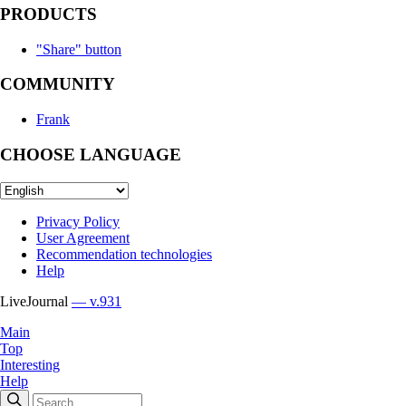
PRODUCTS
"Share" button
COMMUNITY
Frank
CHOOSE LANGUAGE
Privacy Policy
User Agreement
Recommendation technologies
Help
LiveJournal
— v.931
Main
Top
Interesting
Help