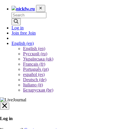
nickfw.ru
Log in
Join free
Join
English
(en)
English (en)
Русский (ru)
Українська (uk)
Français (fr)
Português (pt)
español (es)
Deutsch (de)
Italiano (it)
Беларуская (be)
Log in