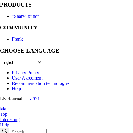
PRODUCTS
"Share" button
COMMUNITY
Frank
CHOOSE LANGUAGE
Privacy Policy
User Agreement
Recommendation technologies
Help
LiveJournal
— v.931
Main
Top
Interesting
Help