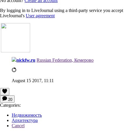
No account?
Create an account
By logging in to LiveJournal using a third-party service you accept
LiveJournal's
User agreement
nickfw.ru
Russian Federation, Кемерово
August 15 2017, 11:11
20
Categories:
Недвижимость
Архитектура
Cancel