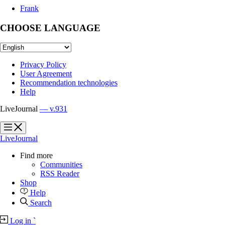
Frank
CHOOSE LANGUAGE
Privacy Policy
User Agreement
Recommendation technologies
Help
LiveJournal
— v.931
?
?
LiveJournal
Find more
Communities
RSS Reader
Shop
Help
Search
Log in
`