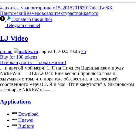
#архитектураповторникам
15а
2015
2016
2017
nickfw
ЖК
Притомский
Кемерово
архитектура
стройка
фото
Donate to this author
Telegram channel
LJ Video
promo
nickfw.ru
august 1, 2024 19:45
75
Buy for 100 tokens
Птичканутость — образ жизни!
... и другой мой мерч! 1. Я на Нижнем Царицынском пруду
NickFW.ru — 31.07.2024г. Ещё весной прошлого года я
задумался о том, что пора уже обзавестить и коллекцией
собственного мерча! 2. Я и моя "Птичканутость" в Ульяновском
лесопарке NickFW.ru —…
Applications
Download
Huawei
RuStore