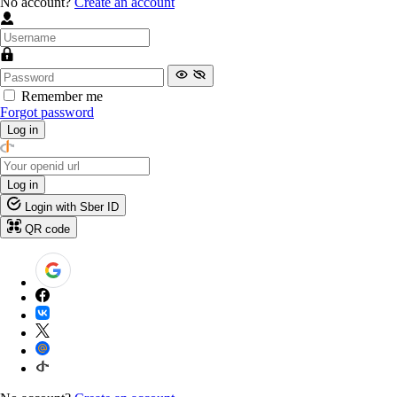
No account?
Create an account
Remember me
Forgot password
Log in
Log in
Login with Sber ID
QR code