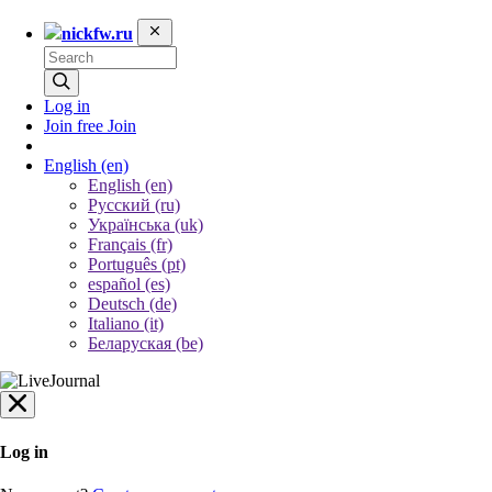
nickfw.ru
Log in
Join free
Join
English
(en)
English (en)
Русский (ru)
Українська (uk)
Français (fr)
Português (pt)
español (es)
Deutsch (de)
Italiano (it)
Беларуская (be)
Log in