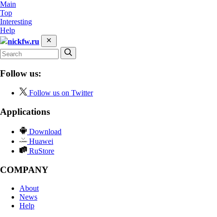
Main
Top
Interesting
Help
nickfw.ru
Follow us:
Follow us on Twitter
Applications
Download
Huawei
RuStore
COMPANY
About
News
Help