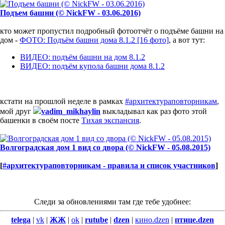
Подъем башни (© NickFW - 03.06.2016)
кто может пропустил подробный фотоотчёт о подъёме башни на
дом -
ФОТО: Подъём башни дома 8.1.2 [16 фото]
, а вот тут:
ВИДЕО: подъём башни на дом 8.1.2
ВИДЕО: подъём купола башни дома 8.1.2
кстати на прошлой неделе в рамках
#архитектураповторникам
,
мой друг
vadim_mikhaylin
выкладывал как раз фото этой
башенки в своём посте
Тихая экспансия
.
Волгоградская дом 1 вид со двора (© NickFW - 05.08.2015)
[
#архитектураповторникам - правила и список участников
]
Следи за обновлениями там где тебе удобнее:
telega
|
vk
|
ЖЖ
|
ok
|
rutube
|
dzen
|
кино.dzen
|
птице.dzen