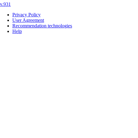
v.931
Privacy Policy
User Agreement
Recommendation technologies
Help