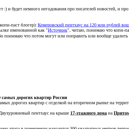
т :) и будет немного негодования про писателей новостей, и про
копи-паст блогер):
Кемеровский пентхаус на 120 млн рублей вош
сылке именованной как "
Источник
", читаю, понимаю что копи-па
бо понимаю что потом могут или поправить или вообще удалить :
0 самых дорогих квартир России
ых дорогих квартир с отделкой на вторичном рынке на террито
. Двухуровневый пентхаус на крыше
17-этажного дома
на
Притом
имо этого в помещении находится 300 квадратных метров террас