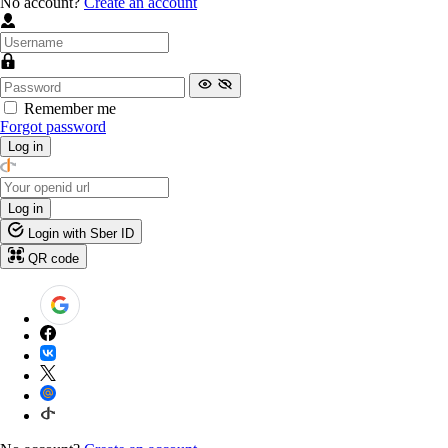
No account?
Create an account
Remember me
Forgot password
Log in
Log in
Login with Sber ID
QR code