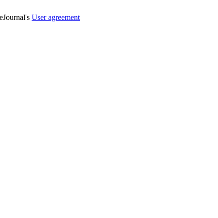
veJournal's
User agreement