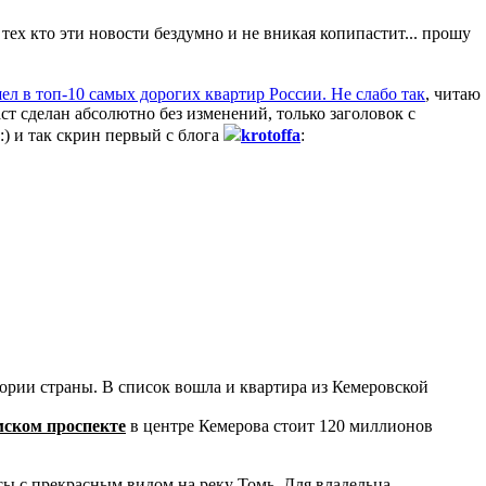
 тех кто эти новости бездумно и не вникая копипастит... прошу
ел в топ-10 самых дорогих квартир России. Не слабо так
, читаю
ст сделан абсолютно без изменений, только заголовок с
) и так скрин первый с блога
krotoffa
:
рии страны. В список вошла и квартира из Кемеровской
ском проспекте
в центре Кемерова стоит 120 миллионов
ы с прекрасным видом на реку Томь. Для владельца