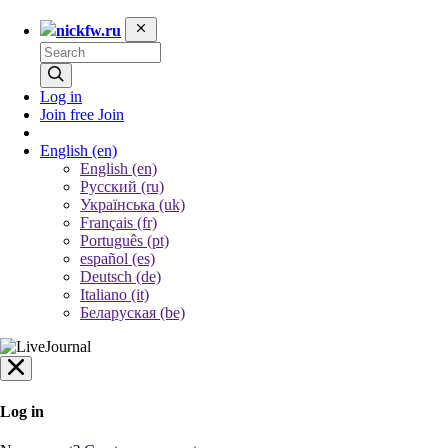
nickfw.ru
Log in
Join free
Join
English
(en)
English (en)
Русский (ru)
Українська (uk)
Français (fr)
Português (pt)
español (es)
Deutsch (de)
Italiano (it)
Беларуская (be)
Log in