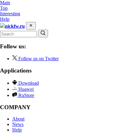
Main
Top
Interesting
Help
nickfw.ru
Follow us:
Follow us on Twitter
Applications
Download
Huawei
RuStore
COMPANY
About
News
Help