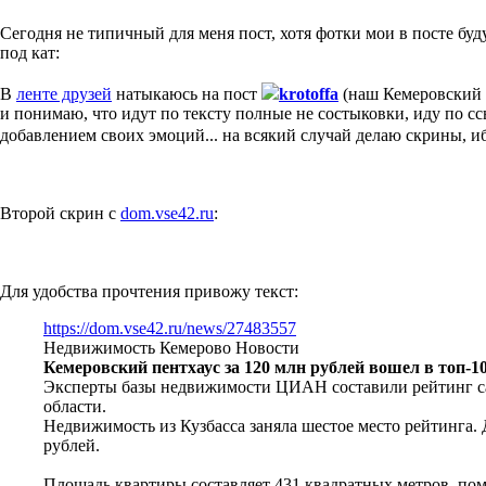
Сегодня не типичный для меня пост, хотя фотки мои в посте буду
под кат:
В
ленте друзей
натыкаюсь на пост
krotoffa
(наш Кемеровский 
и понимаю, что идут по тексту полные не состыковки, иду по с
добавлением своих эмоций... на всякий случай делаю скрины, и
Второй скрин с
dom.vse42.ru
:
Для удобства прочтения привожу текст:
https://dom.vse42.ru/news/27483557
Недвижимость Кемерово Новости
Кемеровский пентхаус за 120 млн рублей вошел в топ-1
Эксперты базы недвижимости ЦИАН составили рейтинг сам
области.
Недвижимость из Кузбасса заняла шестое место рейтинга
рублей.
Площадь квартиры составляет 431 квадратных метров, пом