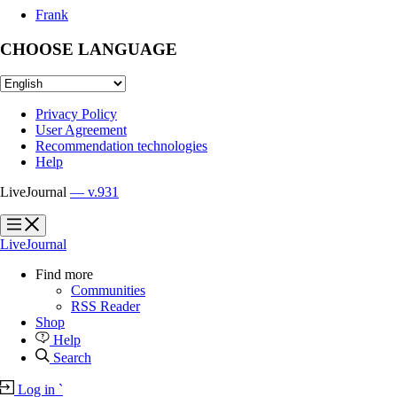
Frank
CHOOSE LANGUAGE
Privacy Policy
User Agreement
Recommendation technologies
Help
LiveJournal
— v.931
?
?
LiveJournal
Find more
Communities
RSS Reader
Shop
Help
Search
Log in
`