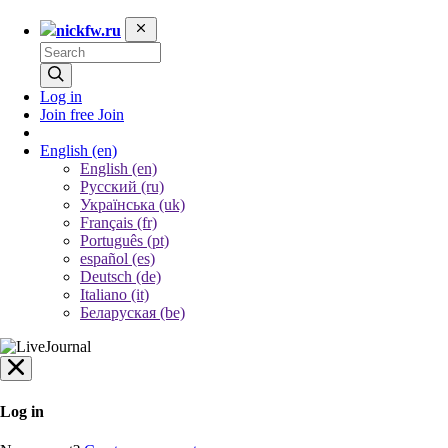
nickfw.ru
Log in
Join free
Join
English
(en)
English (en)
Русский (ru)
Українська (uk)
Français (fr)
Português (pt)
español (es)
Deutsch (de)
Italiano (it)
Беларуская (be)
Log in