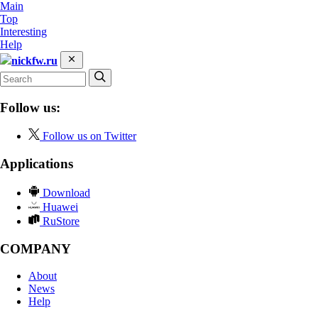
Main
Top
Interesting
Help
nickfw.ru
Follow us:
Follow us on Twitter
Applications
Download
Huawei
RuStore
COMPANY
About
News
Help