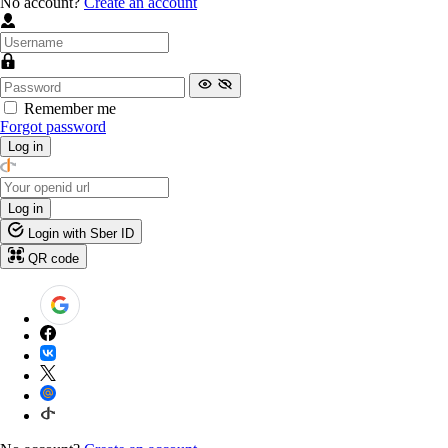
No account?
Create an account
Remember me
Forgot password
Log in
Log in
Login with Sber ID
QR code