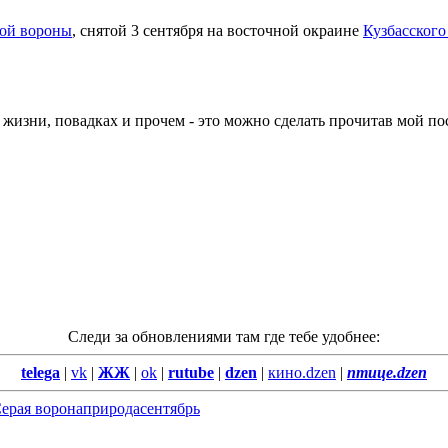
ой вороны
, снятой 3 сентября на восточной окраине
Кузбасского
е жизни, повадках и прочем - это можно сделать прочитав мой п
Следи за обновлениями там где тебе удобнее:
telega
|
vk
|
ЖЖ
|
ok
|
rutube
|
dzen
|
кино.dzen
|
птице.dzen
ерая ворона
природа
сентябрь