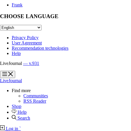
Frank
CHOOSE LANGUAGE
Privacy Policy
User Agreement
Recommendation technologies
Help
LiveJournal
— v.931
?
?
LiveJournal
Find more
Communities
RSS Reader
Shop
Help
Search
Log in
`