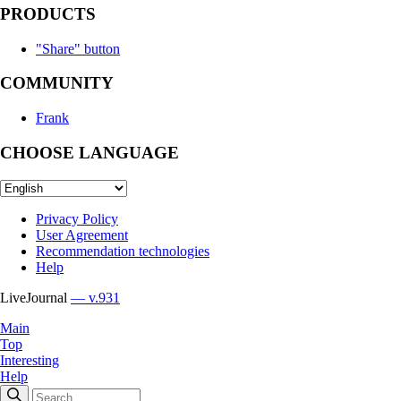
PRODUCTS
"Share" button
COMMUNITY
Frank
CHOOSE LANGUAGE
Privacy Policy
User Agreement
Recommendation technologies
Help
LiveJournal
— v.931
Main
Top
Interesting
Help