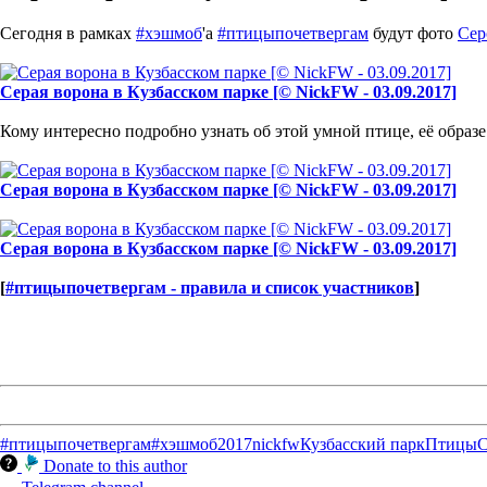
Сегодня в рамках
#хэшмоб
'а
#птицыпочетвергам
будут фото
Сер
Серая ворона в Кузбасском парке [© NickFW - 03.09.2017]
Кому интересно подробно узнать об этой умной птице, её образ
Серая ворона в Кузбасском парке [© NickFW - 03.09.2017]
Серая ворона в Кузбасском парке [© NickFW - 03.09.2017]
[
#птицыпочетвергам - правила и список участников
]
#птицыпочетвергам
#хэшмоб
2017
nickfw
Кузбасский парк
Птицы
С
Donate to this author