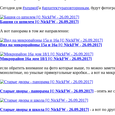
Сегодня для
#хешмоб
'а
#архитектураповторникам
, будут фотог
Башня со шпилем [© NickFW - 26.09.2017]
А вот панорама в том же направлении:
Вид на микрорайоны 15а и 16а [© NickFW - 26.09.2017]
Микрорайон 16а дом 18/1 [© NickFW - 26.09.2017]
если обратить внимание на фото которые выше, то можно заметит
монолитные, но унылые прямоугольные коробки... а вот на микр
Старые дворы - панорама [© NickFW - 26.09.2017]
- опять же с
Старые дворы и школа [© NickFW - 26.09.2017]
- а вот по др