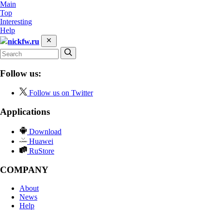
Main
Top
Interesting
Help
nickfw.ru
Follow us:
Follow us on Twitter
Applications
Download
Huawei
RuStore
COMPANY
About
News
Help