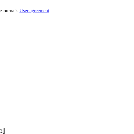
veJournal's
User agreement
.]