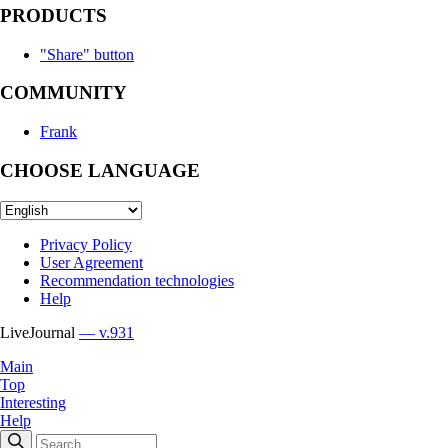
PRODUCTS
"Share" button
COMMUNITY
Frank
CHOOSE LANGUAGE
Privacy Policy
User Agreement
Recommendation technologies
Help
LiveJournal
— v.931
Main
Top
Interesting
Help