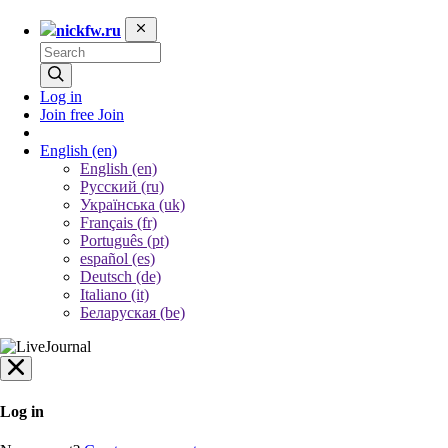
nickfw.ru
Log in
Join free
Join
English
(en)
English (en)
Русский (ru)
Українська (uk)
Français (fr)
Português (pt)
español (es)
Deutsch (de)
Italiano (it)
Беларуская (be)
Log in