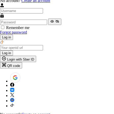
No account?
Create an account
Remember me
Forgot password
Log in
Log in
Login with Sber ID
QR code