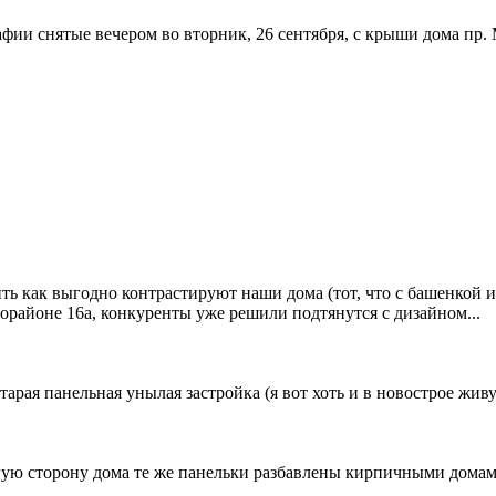
рафии снятые вечером во вторник, 26 сентября, с крыши дома пр.
ь как выгодно контрастируют наши дома (тот, что с башенкой и д
орайоне 16а, конкуренты уже решили подтянутся с дизайном...
тарая панельная унылая застройка (я вот хоть и в новострое живу...
угую сторону дома те же панельки разбавлены кирпичными домами