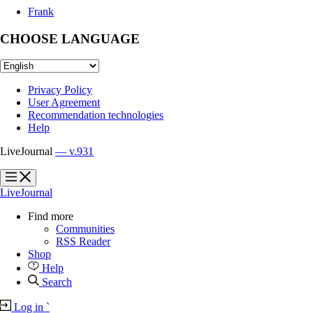
Frank
CHOOSE LANGUAGE
Privacy Policy
User Agreement
Recommendation technologies
Help
LiveJournal
— v.931
?
?
LiveJournal
Find more
Communities
RSS Reader
Shop
Help
Search
Log in
`