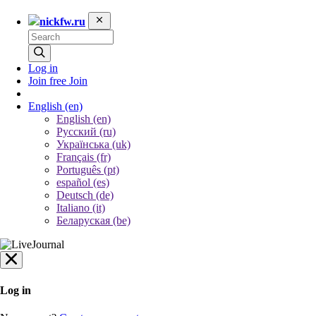
nickfw.ru
Log in
Join free
Join
English
(en)
English (en)
Русский (ru)
Українська (uk)
Français (fr)
Português (pt)
español (es)
Deutsch (de)
Italiano (it)
Беларуская (be)
Log in