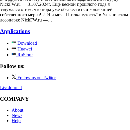
NickFW.ru — 31.07.2024г. Ещё весной прошлого года я
задумался о том, что пора уже обзавестить и коллекцией
собственного мерча! 2. Я и моя "Птичканутость" в Ульяновском
лесопарке NickFW.ru —…
Applications
Download
Huawei
RuStore
Follow us:
Follow us on Twitter
LiveJournal
COMPANY
About
News
Help