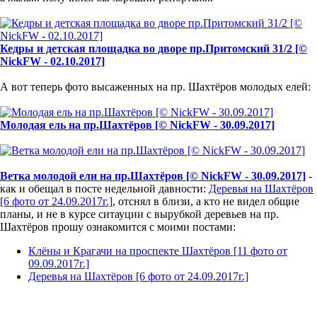
Кедры и детская площадка во дворе пр.Притомский 31/2 [©
NickFW - 02.10.2017]
А вот теперь фото высаженных на пр. Шахтёров молодых елей:
Молодая ель на пр.Шахтёров [© NickFW - 30.09.2017]
Ветка молодой ели на пр.Шахтёров [© NickFW - 30.09.2017]
-
как и обещал в посте недельной давности:
Деревья на Шахтёров
[6 фото от 24.09.2017г.]
, отснял в близи, а кто не видел общие
планы, и не в курсе ситауции с вырубкой деревьев на пр.
Шахтёров прошу ознакомится с моими постами:
Клёны и Крагачи на проспекте Шахтёров [11 фото от
09.09.2017г.]
Деревья на Шахтёров [6 фото от 24.09.2017г.]