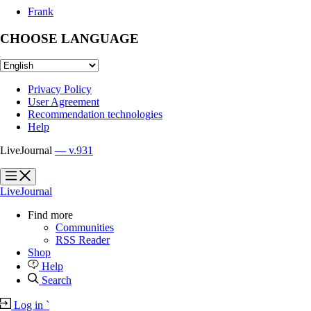
Frank
CHOOSE LANGUAGE
Privacy Policy
User Agreement
Recommendation technologies
Help
LiveJournal
— v.931
?
?
LiveJournal
Find more
Communities
RSS Reader
Shop
Help
Search
Log in
`