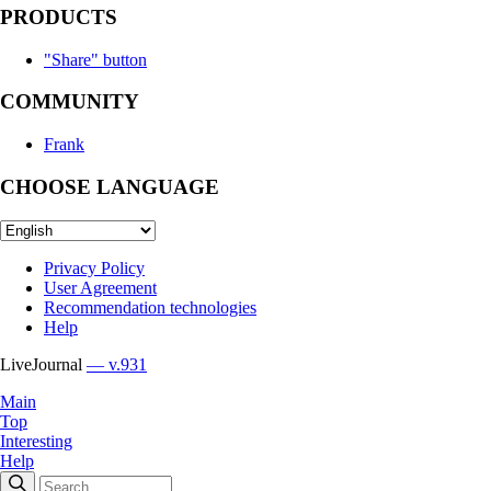
PRODUCTS
"Share" button
COMMUNITY
Frank
CHOOSE LANGUAGE
Privacy Policy
User Agreement
Recommendation technologies
Help
LiveJournal
— v.931
Main
Top
Interesting
Help