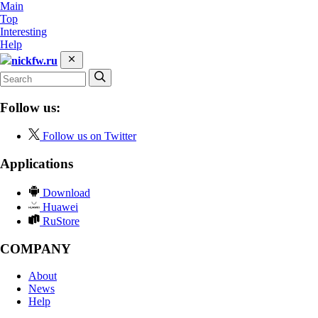
Main
Top
Interesting
Help
nickfw.ru
Follow us:
Follow us on Twitter
Applications
Download
Huawei
RuStore
COMPANY
About
News
Help