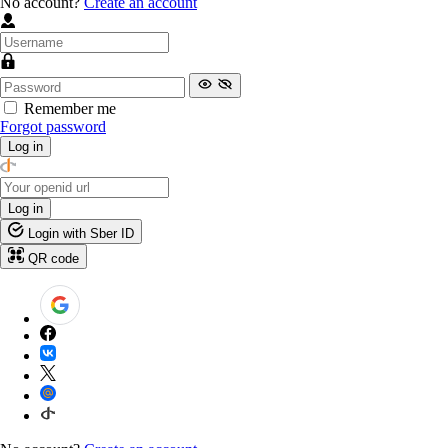
No account?
Create an account
Remember me
Forgot password
Log in
Log in
Login with Sber ID
QR code