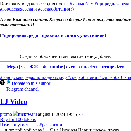
Вот таким выдался сегодня пост к
#хэшмоб
'ам
#природнаясреда
,
#городскаясреда
и
#средаобитания
:)
А как Вам идея садить Кедры во дворах? по моему так вообще
замечательно!!!
[
#природнаясреда - правила и список участников
]
Следи за обновлениями там где тебе удобнее:
telega
|
vk
|
ЖЖ
|
ok
|
rutube
|
dzen
|
кино.dzen
|
птице.dzen
#городскаясреда
#природнаясреда
#средаобитания
#хэшмоб
2017
ni
Donate to this author
Telegram channel
LJ Video
promo
nickfw.ru
august 1, 2024 19:45
75
Buy for 100 tokens
Птичканутость — образ жизни!
... и другой мой мерч! 1. Я на Нижнем Царицынском пруду