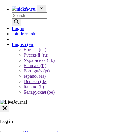
nickfw.ru
Log in
Join free
Join
English
(en)
English (en)
Русский (ru)
Українська (uk)
Français (fr)
Português (pt)
español (es)
Deutsch (de)
Italiano (it)
Беларуская (be)
Log in