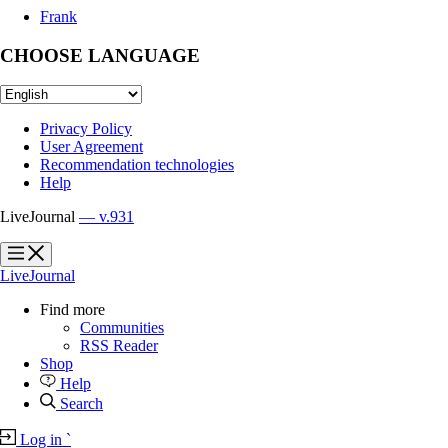
Frank
CHOOSE LANGUAGE
Privacy Policy
User Agreement
Recommendation technologies
Help
LiveJournal
— v.931
?
?
LiveJournal
Find more
Communities
RSS Reader
Shop
Help
Search
Log in
`