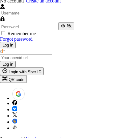
No account?
Create an account
Remember me
Forgot password
Log in
Log in
Login with Sber ID
QR code