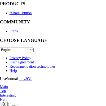
PRODUCTS
"Share" button
COMMUNITY
Frank
CHOOSE LANGUAGE
Privacy Policy
User Agreement
Recommendation technologies
Help
LiveJournal
— v.931
Main
Top
Interesting
Help