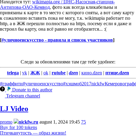
Находится тут:
wikimapia.org / ЦНС-Насосная-станция-
Антипова-ОАО-Кемвод
, фото как всегда кликабельны и
привязаны к карте в то место с которого сняты, а вот саму карту
к сожалению вставить пока не могу, т.к. wikimapia работает по
http, а в ЖЖ перешли полностью на https, посему если я даже и
встроил бы карту, она всё равно не отобразится... :(
[
#уличноеискусство - правила и список участников
]
Следи за обновлениями там где тебе удобнее:
telega
|
vk
|
ЖЖ
|
ok
|
rutube
|
dzen
|
кино.dzen
|
птице.dzen
#граффити
#уличноеискусство
#хэшмоб
2017
nickfw
Кемерово
граф
Donate to this author
Telegram channel
LJ Video
promo
nickfw.ru
august 1, 2024 19:45
75
Buy for 100 tokens
Птичканутость — образ жизни!