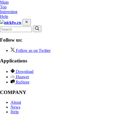
Main
Top
Interesting
Help
nickfw.ru
Follow us:
Follow us on Twitter
Applications
Download
Huawei
RuStore
COMPANY
About
News
Help