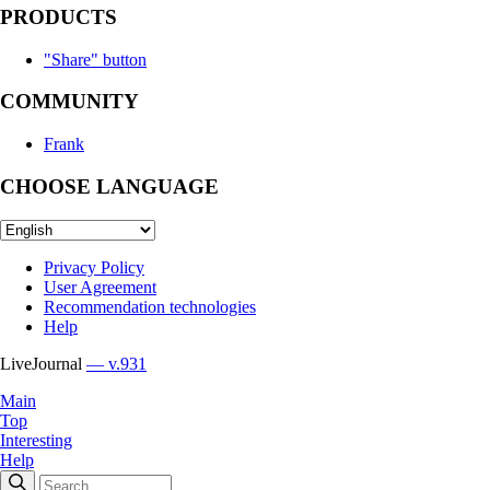
PRODUCTS
"Share" button
COMMUNITY
Frank
CHOOSE LANGUAGE
Privacy Policy
User Agreement
Recommendation technologies
Help
LiveJournal
— v.931
Main
Top
Interesting
Help