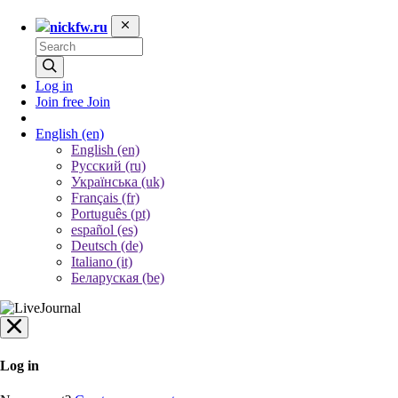
nickfw.ru
Log in
Join free
Join
English
(en)
English (en)
Русский (ru)
Українська (uk)
Français (fr)
Português (pt)
español (es)
Deutsch (de)
Italiano (it)
Беларуская (be)
Log in