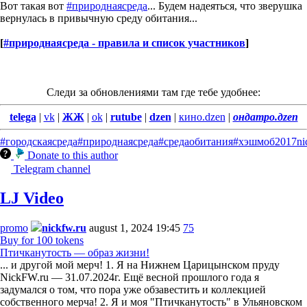
Вот такая вот
#природнаясреда
... Будем надеяться, что зверушка
вернулась в привычную среду обитания...
[
#природнаясреда - правила и список участников
]
Следи за обновлениями там где тебе удобнее:
telega
|
vk
|
ЖЖ
|
ok
|
rutube
|
dzen
|
кино.dzen
|
ондатро.дzen
#городскаясреда
#природнаясреда
#средаобитания
#хэшмоб
2017
ni
Donate to this author
Telegram channel
LJ Video
promo
nickfw.ru
august 1, 2024 19:45
75
Buy for 100 tokens
Птичканутость — образ жизни!
... и другой мой мерч! 1. Я на Нижнем Царицынском пруду
NickFW.ru — 31.07.2024г. Ещё весной прошлого года я
задумался о том, что пора уже обзавестить и коллекцией
собственного мерча! 2. Я и моя "Птичканутость" в Ульяновском