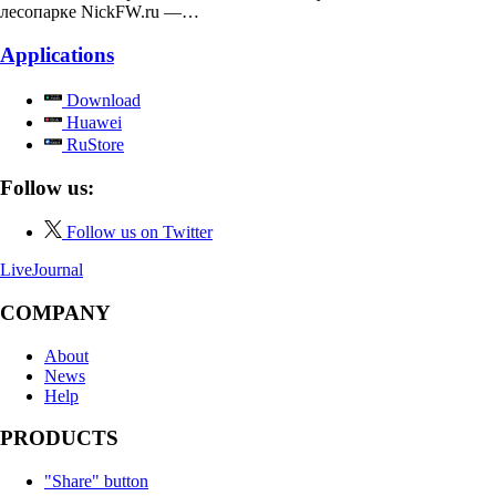
лесопарке NickFW.ru —…
Applications
Download
Huawei
RuStore
Follow us:
Follow us on Twitter
LiveJournal
COMPANY
About
News
Help
PRODUCTS
"Share" button