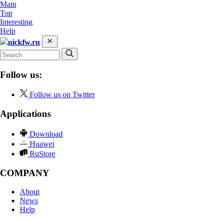
Main
Top
Interesting
Help
nickfw.ru
Follow us:
Follow us on Twitter
Applications
Download
Huawei
RuStore
COMPANY
About
News
Help