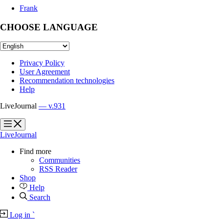
Frank
CHOOSE LANGUAGE
Privacy Policy
User Agreement
Recommendation technologies
Help
LiveJournal
— v.931
?
?
LiveJournal
Find more
Communities
RSS Reader
Shop
Help
Search
Log in
`