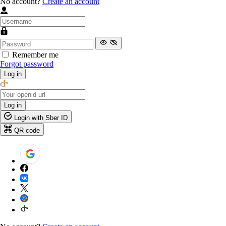
No account?
Create an account
Remember me
Forgot password
Log in
Log in
Login with Sber ID
QR code