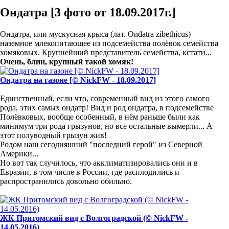
Ондатра [3 фото от 18.09.2017г.]
Ондатра, или мускусная крыса (лат. Ondatra zibethicus) —
наземное млекопитающее из подсемейства полёвок семейства
хомяковых. Крупнейший представитель семейства, кстати...
Очень, блин, крупный такой хомяк!
Ондатра на газоне [© NickFW - 18.09.2017]
Единственный, если что, современный вид из этого самого
рода, этих самых ондатр! Вид и род ондатра, в подсемействе
Полёвковых, вообще особенный, в нём раньше были как
минимум три рода грызунов, но все остальные вымерли... А
этот полуводный грызун жив!
Родом наш сегодняшний "последний герой" из Северной
Америки...
Но вот так случилось, что акклиматизировались они и в
Евразии, в том числе в России, где расплодились и
распространились довольно обильно.
ЖК Притомский вид с Волгоградской (© NickFW -
14.05.2016)