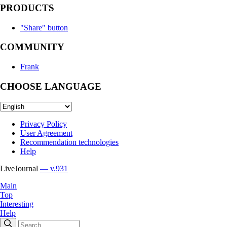
PRODUCTS
"Share" button
COMMUNITY
Frank
CHOOSE LANGUAGE
Privacy Policy
User Agreement
Recommendation technologies
Help
LiveJournal
— v.931
Main
Top
Interesting
Help