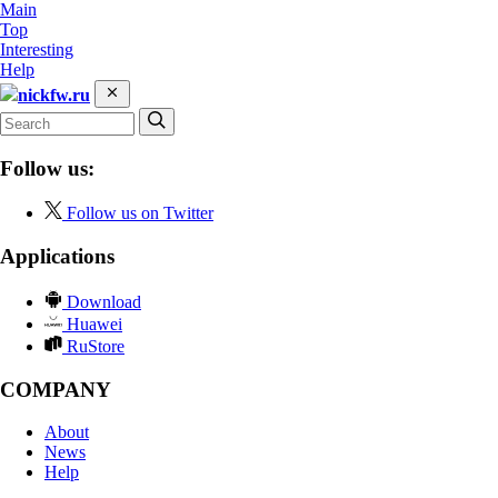
Main
Top
Interesting
Help
nickfw.ru
Follow us:
Follow us on Twitter
Applications
Download
Huawei
RuStore
COMPANY
About
News
Help