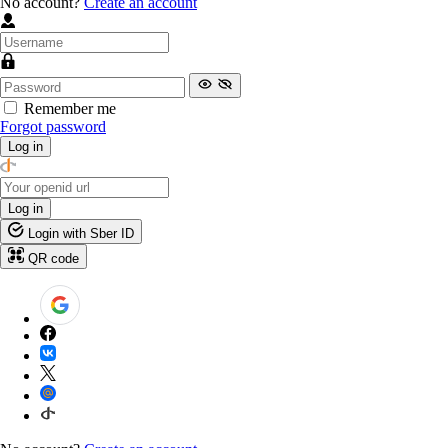
No account?
Create an account
Remember me
Forgot password
Log in
Log in
Login with Sber ID
QR code