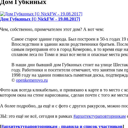
Дом Губкиных
Дом Губкиных [© NickFW - 19.08.2017]
Чем, собственно, примечателен этот дом? А вот чем:
Самое старое здание города. Был построен в 50-х годах 1
Впоследствии в здании жили родственники братьев. Послед
самым переправив его в город Кемерово, в то время еще н
сплавом леса по Томи и знал все мели и опасные места рек
В наши дни бывший дом Губкиных стоит на улице Шестаков
году. Работники и посетители отмечают, что занятия там п
1998 году на здании появилась памятная доска, подтверж
©
openkemerovo.ru
Фото как всегда кликабельно, и привязано к карте в то место с к
котором окна на стене нарисованы, сделан почти с того же места,
А более подробно, да ещё и с фото с других ракурсов, можно по
ЗЫ: это ещё не всё, сегодня в рамках
#архитектураповторникам
е
[
#архитектураповторникам - правила и список участников
]