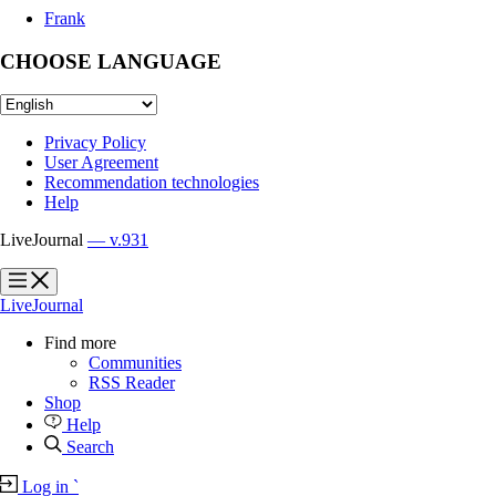
Frank
CHOOSE LANGUAGE
Privacy Policy
User Agreement
Recommendation technologies
Help
LiveJournal
— v.931
?
?
LiveJournal
Find more
Communities
RSS Reader
Shop
Help
Search
Log in
`