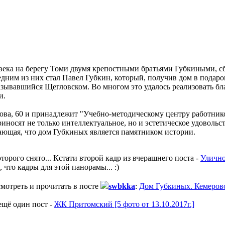
9 века на берегу Томи двумя крепостными братьями Губкиными, 
ним из них стал Павел Губкин, который, получив дом в подарок
азывавшийся Щегловском. Во многом это удалось реализовать бл
и.
а, 60 и принадлежит "Учебно-методическому центру работников
риносят не только интеллектуальное, но и эстетическое удовольс
дающая, что дом Губкиных является памятником истории.
оторого снято... Кстати второй кадр из вчерашнего поста -
Улично
 что кадры для этой панорамы... :)
смотреть и прочитать в посте
swbkka
:
Дом Губкиных. Кемеров
щё один пост -
ЖК Притомский [5 фото от 13.10.2017г.]