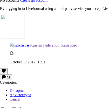
No account?
Create an account
By logging in to LiveJournal using a third-party service you accept Li
nickfw.ru
Russian Federation, Кемерово
October 17 2017, 11:11
23
Categories:
История
Архитектура
Cancel