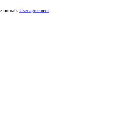
veJournal's
User agreement