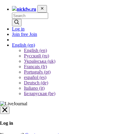
nickfw.ru
Log in
Join free
Join
English
(en)
English (en)
Русский (ru)
Українська (uk)
Français (fr)
Português (pt)
español (es)
Deutsch (de)
Italiano (it)
Беларуская (be)
Log in