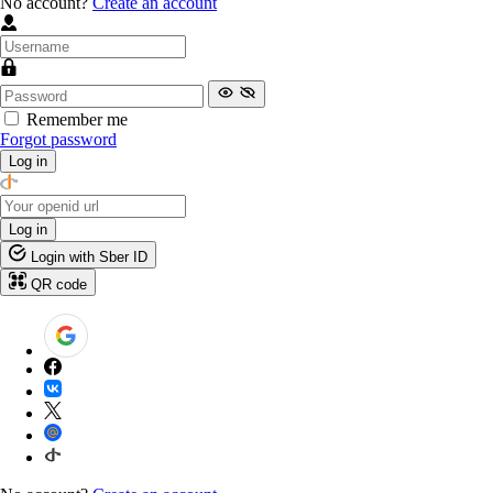
No account?
Create an account
Remember me
Forgot password
Log in
Log in
Login with Sber ID
QR code