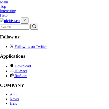
Main
Top
Interesting
Help
nickfw.ru
Follow us:
Follow us on Twitter
Applications
Download
Huawei
RuStore
COMPANY
About
News
Help