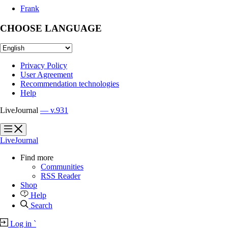
Frank
CHOOSE LANGUAGE
Privacy Policy
User Agreement
Recommendation technologies
Help
LiveJournal
— v.931
?
?
LiveJournal
Find more
Communities
RSS Reader
Shop
Help
Search
Log in
`