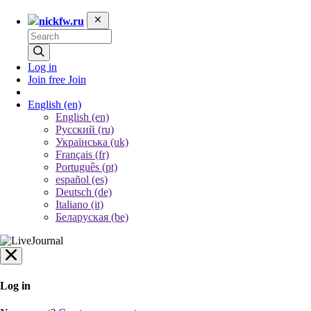
nickfw.ru
Log in
Join free
Join
English
(en)
English (en)
Русский (ru)
Українська (uk)
Français (fr)
Português (pt)
español (es)
Deutsch (de)
Italiano (it)
Беларуская (be)
Log in