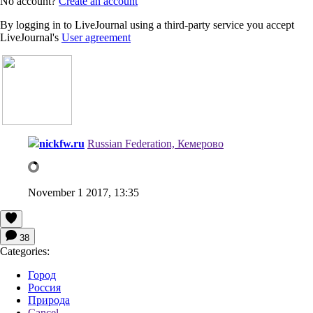
No account?
Create an account
By logging in to LiveJournal using a third-party service you accept
LiveJournal's
User agreement
nickfw.ru
Russian Federation, Кемерово
November 1 2017, 13:35
38
Categories:
Город
Россия
Природа
Cancel