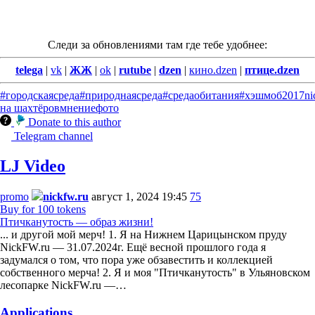
Следи за обновлениями там где тебе удобнее:
telega
|
vk
|
ЖЖ
|
ok
|
rutube
|
dzen
|
кино.dzen
|
птице.dzen
#городскаясреда
#природнаясреда
#средаобитания
#хэшмоб
2017
ni
на шахтёров
мнение
фото
Donate to this author
Telegram channel
LJ Video
promo
nickfw.ru
август 1, 2024 19:45
75
Buy for 100 tokens
Птичканутость — образ жизни!
... и другой мой мерч! 1. Я на Нижнем Царицынском пруду
NickFW.ru — 31.07.2024г. Ещё весной прошлого года я
задумался о том, что пора уже обзавестить и коллекцией
собственного мерча! 2. Я и моя "Птичканутость" в Ульяновском
лесопарке NickFW.ru —…
Applications