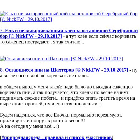
7.
Ель и не выкорчеванный клён за остановкой Серебряный
бор [© NickFW - 29.10.2017]
- а тут клён если сейчас корчевать
то саженец пострадает... я так считаю...
8.
Оставшиеся пни на Шахтеров [© NickFW - 29.10.2017]
- ну
а возле сосен вообще корчевать не стали...
в общем вывод у меня такой: надо было до высадки саженцев
корчевать пни, а так получается, что клёны по весне начнут
поднимать свежие побеги... и придётся опять тратить время на
вырезание зарослей, ну и естественно деньги...
Будем надеяться, что все Елочки нормально перезимуют,
приживутся и попрут в рост по весне!!!
А на сегодня у меня всё... :)
[
#природнаясреда - правила и список участников
]