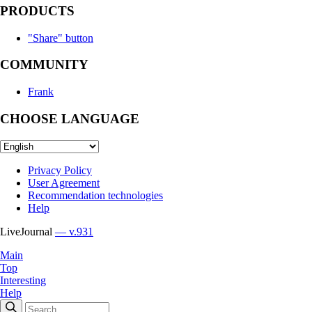
PRODUCTS
"Share" button
COMMUNITY
Frank
CHOOSE LANGUAGE
Privacy Policy
User Agreement
Recommendation technologies
Help
LiveJournal
— v.931
Main
Top
Interesting
Help