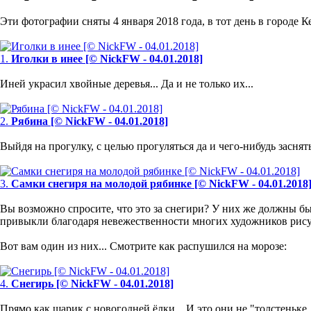
Эти фотографии сняты 4 января 2018 года, в тот день в городе 
1.
Иголки в инее [© NickFW - 04.01.2018]
Иней украсил хвойные деревья... Да и не только их...
2.
Рябина [© NickFW - 04.01.2018]
Выйдя на прогулку, с целью прогуляться да и чего-нибудь заснят
3.
Самки снегиря на молодой рябинке [© NickFW - 04.01.2018
Вы возможно спросите, что это за снегири? У них же должны быт
привыкли благодаря невежественности многих художников р
Вот вам один из них... Смотрите как распушился на морозе:
4.
Снегирь [© NickFW - 04.01.2018]
Прямо как шарик с новогодней ёлки... И это они не "толстеньке