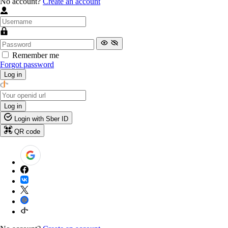
No account?
Create an account
Remember me
Forgot password
Log in
Log in
Login with Sber ID
QR code