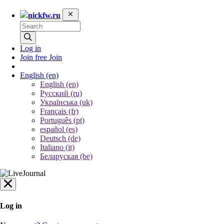
nickfw.ru
Log in
Join free
Join
English
(en)
English (en)
Русский (ru)
Українська (uk)
Français (fr)
Português (pt)
español (es)
Deutsch (de)
Italiano (it)
Беларуская (be)
Log in