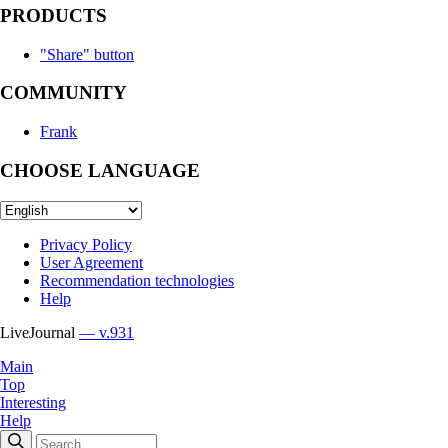
PRODUCTS
"Share" button
COMMUNITY
Frank
CHOOSE LANGUAGE
Privacy Policy
User Agreement
Recommendation technologies
Help
LiveJournal
— v.931
Main
Top
Interesting
Help