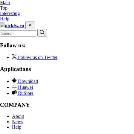
Main
Top
Interesting
Help
nickfw.ru
Follow us:
Follow us on Twitter
Applications
Download
Huawei
RuStore
COMPANY
About
News
Help