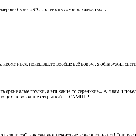
Кемерово было -29°С с очень высокой влажностью...
ь, кроме инея, покрывшего вообще всё вокруг, я обнаружил снеги
]
ь яркие алые грудки, а эти какие-то серенькие... А я вам и пов
исующих новогодние открытки) — САМЦЫ!
, отъевшиеся", как считают некоторые, совершенно нет! Они рас