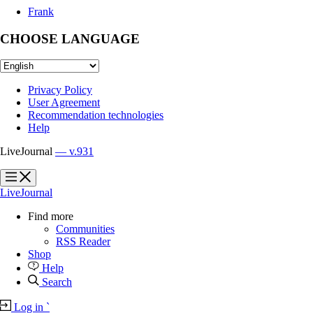
Frank
CHOOSE LANGUAGE
Privacy Policy
User Agreement
Recommendation technologies
Help
LiveJournal
— v.931
?
?
LiveJournal
Find more
Communities
RSS Reader
Shop
Help
Search
Log in
`