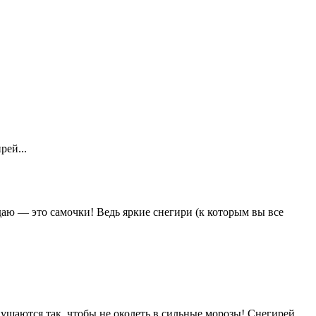
рей...
едаю — это самочки! Ведь яркие снегири (к которым вы все
пушаются так, чтобы не околеть в сильные морозы! Снегирей