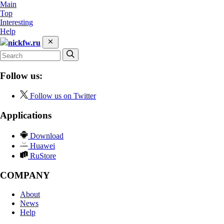
Main
Top
Interesting
Help
nickfw.ru
Follow us:
Follow us on Twitter
Applications
Download
Huawei
RuStore
COMPANY
About
News
Help