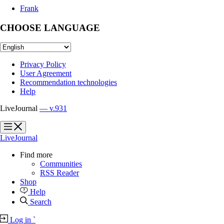
Frank
CHOOSE LANGUAGE
Privacy Policy
User Agreement
Recommendation technologies
Help
LiveJournal
— v.931
?
?
LiveJournal
Find more
Communities
RSS Reader
Shop
Help
Search
Log in
`