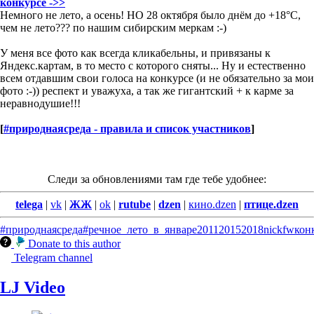
конкурсе ->>
Немного не лето, а осень! НО 28 октября было днём до +18°С,
чем не лето??? по нашим сибирским меркам :-)
У меня все фото как всегда кликабельны, и привязаны к
Яндекс.картам, в то место с которого сняты... Ну и естественно
всем отдавшим свои голоса на конкурсе (и не обязательно за мои
фото :-)) респект и уважуха, а так же гигантский + к карме за
неравнодушие!!!
[
#природнаясреда - правила и список участников
]
Следи за обновлениями там где тебе удобнее:
telega
|
vk
|
ЖЖ
|
ok
|
rutube
|
dzen
|
кино.dzen
|
птице.dzen
#природнаясреда
#речное_лето_в_январе
2011
2015
2018
nickfw
кон
Donate to this author
Telegram channel
LJ Video