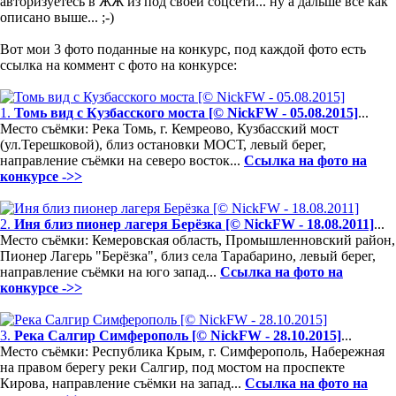
авторизуетесь в ЖЖ из под своей соцсети... ну а дальше всё как
описано выше... ;-)
Вот мои 3 фото поданные на конкурс, под каждой фото есть
ссылка на коммент с фото на конкурсе:
1.
Томь вид с Кузбасского моста [© NickFW - 05.08.2015]
...
Место съёмки: Река Томь, г. Кемреово, Кузбасский мост
(ул.Терешковой), близ остановки МОСТ, левый берег,
направление съёмки на северо восток...
Ссылка на фото на
конкурсе ->>
2.
Иня близ пионер лагеря Берёзка [© NickFW - 18.08.2011]
...
Место съёмки: Кемеровская область, Промышленновский район,
Пионер Лагерь "Берёзка", близ села Тарабарино, левый берег,
направление съёмки на юго запад...
Ссылка на фото на
конкурсе ->>
3.
Река Салгир Симферополь [© NickFW - 28.10.2015]
...
Место съёмки: Республика Крым, г. Симферополь, Набережная
на правом берегу реки Салгир, под мостом на проспекте
Кирова, направление съёмки на запад...
Ссылка на фото на