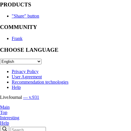
PRODUCTS
"Share" button
COMMUNITY
Frank
CHOOSE LANGUAGE
Privacy Policy
User Agreement
Recommendation technologies
Help
LiveJournal
— v.931
Main
Top
Interesting
Help