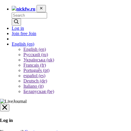
nickfw.ru
Log in
Join free
Join
English
(en)
English (en)
Русский (ru)
Українська (uk)
Français (fr)
Português (pt)
español (es)
Deutsch (de)
Italiano (it)
Беларуская (be)
Log in