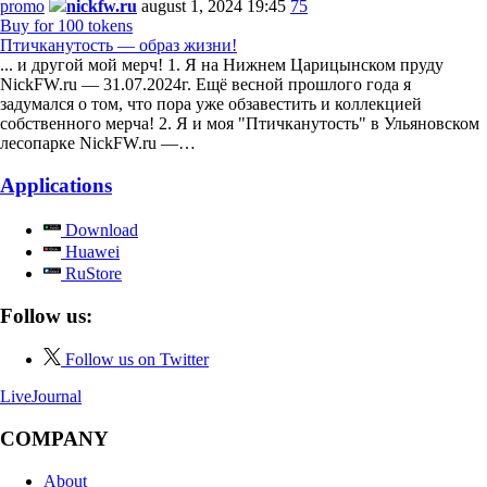
promo
nickfw.ru
august 1, 2024 19:45
75
Buy for 100 tokens
Птичканутость — образ жизни!
... и другой мой мерч! 1. Я на Нижнем Царицынском пруду
NickFW.ru — 31.07.2024г. Ещё весной прошлого года я
задумался о том, что пора уже обзавестить и коллекцией
собственного мерча! 2. Я и моя "Птичканутость" в Ульяновском
лесопарке NickFW.ru —…
Applications
Download
Huawei
RuStore
Follow us:
Follow us on Twitter
LiveJournal
COMPANY
About