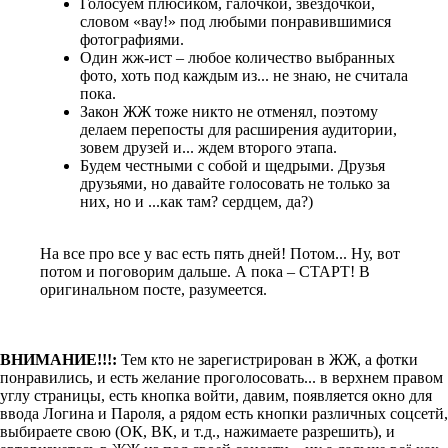
Голосуем плюсиком, галочкой, звездочкой,
словом «вау!» под любыми понравившимися
фотографиями.
Один жж-ист – любое количество выбранных
фото, хоть под каждым из... не знаю, не считала
пока.
Закон ЖЖ тоже никто не отменял, поэтому
делаем перепосты для расширения аудитории,
зовем друзей и... ждем второго этапа.
Будем честными с собой и щедрыми. Друзья
друзьями, но давайте голосовать не только за
них, но и ...как там? сердцем, да?)
На все про все у вас есть пять дней! Потом... Ну, вот
потом и поговорим дальше. А пока – СТАРТ! В
оригинальном посте, разумеется.
ВНИМАНИЕ!!!:
Тем кто не зарегистрирован в ЖЖ, а фотки
понравились, и есть желание проголосовать... в верхнем правом
углу страницы, есть кнопка войти, давим, появляется окно для
ввода Логина и Пароля, а рядом есть кнопки различных соцсетй,
выбираете свою (ОК, ВК, и т.д., нажимаете разрешить), и