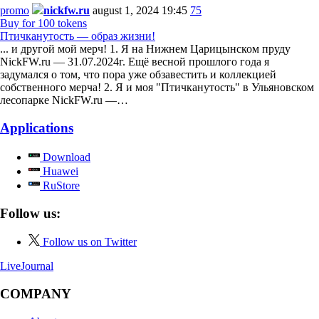
promo
nickfw.ru
august 1, 2024 19:45
75
Buy for 100 tokens
Птичканутость — образ жизни!
... и другой мой мерч! 1. Я на Нижнем Царицынском пруду
NickFW.ru — 31.07.2024г. Ещё весной прошлого года я
задумался о том, что пора уже обзавестить и коллекцией
собственного мерча! 2. Я и моя "Птичканутость" в Ульяновском
лесопарке NickFW.ru —…
Applications
Download
Huawei
RuStore
Follow us:
Follow us on Twitter
LiveJournal
COMPANY