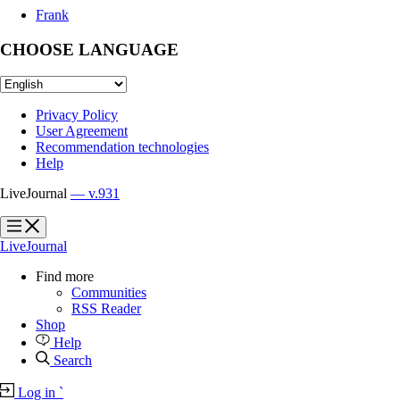
Frank
CHOOSE LANGUAGE
Privacy Policy
User Agreement
Recommendation technologies
Help
LiveJournal
— v.931
?
?
LiveJournal
Find more
Communities
RSS Reader
Shop
Help
Search
Log in
`