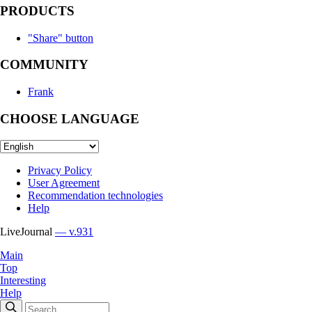
PRODUCTS
"Share" button
COMMUNITY
Frank
CHOOSE LANGUAGE
Privacy Policy
User Agreement
Recommendation technologies
Help
LiveJournal
— v.931
Main
Top
Interesting
Help