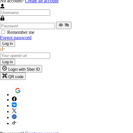
No account?
Create an account
Remember me
Forgot password
Log in
Log in
Login with Sber ID
QR code