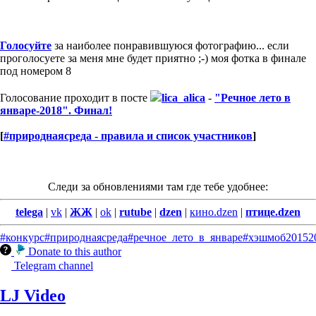
Голосуйте
за наиболее понравившуюся фотографию... если
проголосуете за меня мне будет приятно ;-) моя фотка в финале
под номером 8
Голосование проходит в посте
lica_alica
-
"Речное лето в
январе-2018". Финал!
[
#природнаясреда - правила и список участников
]
Следи за обновлениями там где тебе удобнее:
telega
|
vk
|
ЖЖ
|
ok
|
rutube
|
dzen
|
кино.dzen
|
птице.dzen
#конкурс
#природнаясреда
#речное_лето_в_январе
#хэшмоб
2015
2
Donate to this author
Telegram channel
LJ Video