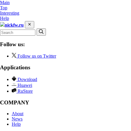
Main
Top
Interesting
Help
nickfw.ru
Follow us:
Follow us on Twitter
Applications
Download
Huawei
RuStore
COMPANY
About
News
Help