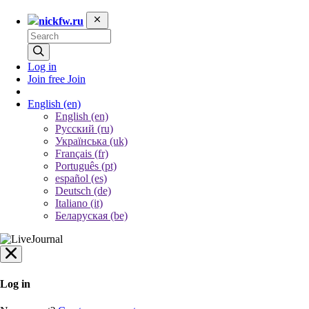
nickfw.ru
Log in
Join free
Join
English
(en)
English (en)
Русский (ru)
Українська (uk)
Français (fr)
Português (pt)
español (es)
Deutsch (de)
Italiano (it)
Беларуская (be)
Log in