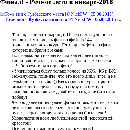
Финал! - Речное лето в январе-2018
1.
Томь вид с Кузбасского моста [© NickFW - 05.08.2015]
...
Финал, господа-товарищи! Перед вами лучшие из
лучших! Пятнадцать фотографий из 144,
присланных на конкурс. Пятнадцать фотографий,
которые выбрали вы сами.
Вот только на этом легкая жизнь коллективного
жюри закончилась, потому что правила меняются:
- Выбираем только одно фото!
- Учитываться будут только голоса из ЖЖ, ФБ и ВК.
Пожалуйста, помните, что это всего лишь игра, а не
судьбоносный выбор)) Весь наш конкурс – просто
возможность сделать яркую паузу в затяжную
зимнюю пору, так что давайте играть, а не биться за
победу)
Желаю дальнейшей удачи финалистам, хотя на самом
деле я совершенно уверена, что она уже у вас в
руках, ведь вы видели таккие волшебные реки!
Удовольствия всем любующимся этой невероятной
красотой!
Искренности эмоций всем голосующим!