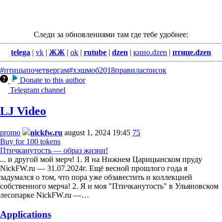
Следи за обновлениями там где тебе удобнее:
telega
|
vk
|
ЖЖ
|
ok
|
rutube
|
dzen
|
кино.dzen
|
птице.dzen
#птицыпочетвергам
#хэшмоб
2018
правила
список
Donate to this author
Telegram channel
LJ Video
promo
nickfw.ru
august 1, 2024 19:45
75
Buy for 100 tokens
Птичканутость — образ жизни!
... и другой мой мерч! 1. Я на Нижнем Царицынском пруду
NickFW.ru — 31.07.2024г. Ещё весной прошлого года я
задумался о том, что пора уже обзавестить и коллекцией
собственного мерча! 2. Я и моя "Птичканутость" в Ульяновском
лесопарке NickFW.ru —…
Applications