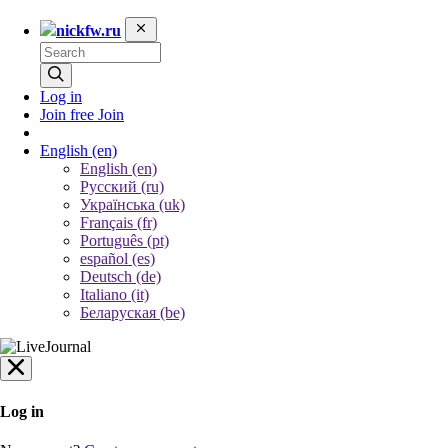
nickfw.ru
Log in
Join free
Join
English
(en)
English (en)
Русский (ru)
Українська (uk)
Français (fr)
Português (pt)
español (es)
Deutsch (de)
Italiano (it)
Беларуская (be)
Log in