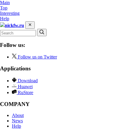
Main
Top
Interesting
Help
nickfw.ru
Follow us:
Follow us on Twitter
Applications
Download
Huawei
RuStore
COMPANY
About
News
Help