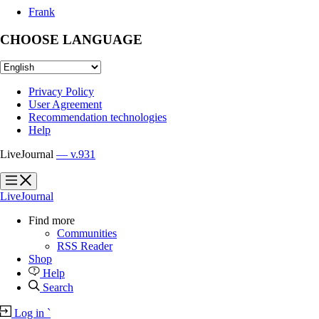
Frank
CHOOSE LANGUAGE
Privacy Policy
User Agreement
Recommendation technologies
Help
LiveJournal
— v.931
?
?
LiveJournal
Find more
Communities
RSS Reader
Shop
Help
Search
Log in
`