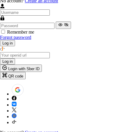
No account?
Create an account
Remember me
Forgot password
Log in
Log in
Login with Sber ID
QR code