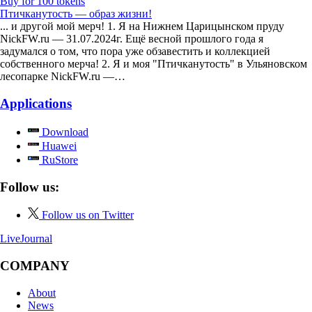
Buy for 100 tokens
Птичканутость — образ жизни!
... и другой мой мерч! 1. Я на Нижнем Царицынском пруду
NickFW.ru — 31.07.2024г. Ещё весной прошлого года я
задумался о том, что пора уже обзавестить и коллекцией
собственного мерча! 2. Я и моя "Птичканутость" в Ульяновском
лесопарке NickFW.ru —…
Applications
Download
Huawei
RuStore
Follow us:
Follow us on Twitter
LiveJournal
COMPANY
About
News