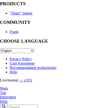
PRODUCTS
"Share" button
COMMUNITY
Frank
CHOOSE LANGUAGE
Privacy Policy
User Agreement
Recommendation technologies
Help
LiveJournal
— v.931
Main
Top
Interesting
Help