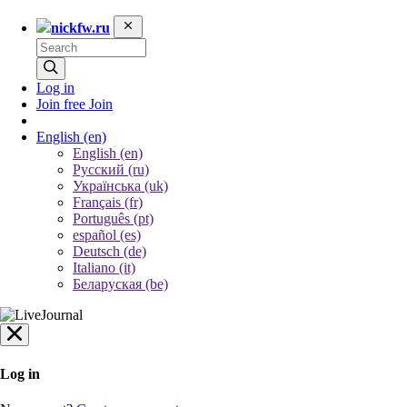
nickfw.ru
Log in
Join free
Join
English
(en)
English (en)
Русский (ru)
Українська (uk)
Français (fr)
Português (pt)
español (es)
Deutsch (de)
Italiano (it)
Беларуская (be)
Log in