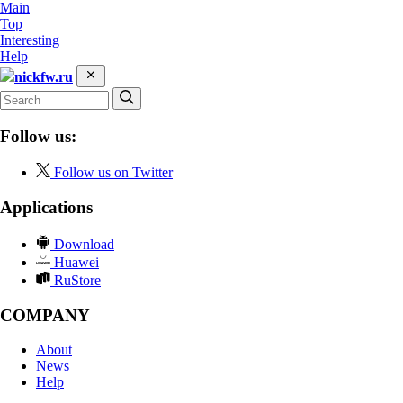
Main
Top
Interesting
Help
nickfw.ru
Follow us:
Follow us on Twitter
Applications
Download
Huawei
RuStore
COMPANY
About
News
Help