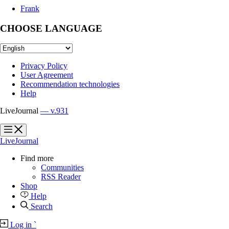
Frank
CHOOSE LANGUAGE
Privacy Policy
User Agreement
Recommendation technologies
Help
LiveJournal
— v.931
?
?
LiveJournal
Find more
Communities
RSS Reader
Shop
Help
Search
Log in
`