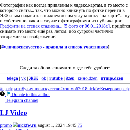
Фотографии как всегда привязаны к яндекс.картам, в то место с
которого сняты... так, что можно кликнуть по фотке перейти в
Я.Ф и там надавить в нижнем левом углу кнопку "на карте"... ну
и собственно, как и в случае с фотографиями из публикации:
Граффити на стенах стадиона... [5 фото от 06.01.2018г.]
, придётся
снимать это место ещё раз, летом! ибо сугробы частично
загораживают изображение!
[
#уличноеискусство - правила и список участников
]
Следи за обновлениями там где тебе удобнее:
telega
|
vk
|
ЖЖ
|
ok
|
rutube
|
дzen
|
кино.dzen
|
птице.dzen
#граффити
#уличноеискусство
#хэшмоб
2018
nickfw
Кемерово
граф
Donate to this author
Telegram channel
LJ Video
promo
nickfw.ru
august 1, 2024 19:45
75