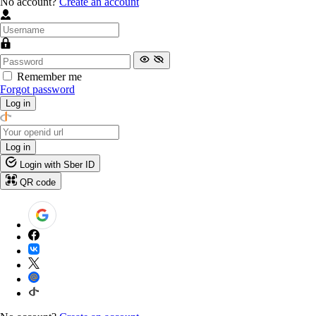
No account?
Create an account
Remember me
Forgot password
Log in
Log in
Login with Sber ID
QR code