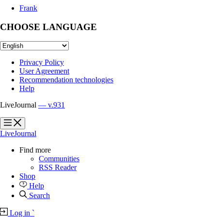
Frank
CHOOSE LANGUAGE
Privacy Policy
User Agreement
Recommendation technologies
Help
LiveJournal
— v.931
?
?
LiveJournal
Find more
Communities
RSS Reader
Shop
Help
Search
Log in
`