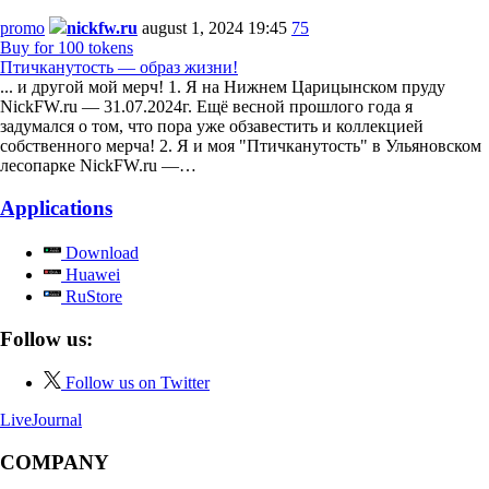
promo
nickfw.ru
august 1, 2024 19:45
75
Buy for 100 tokens
Птичканутость — образ жизни!
... и другой мой мерч! 1. Я на Нижнем Царицынском пруду
NickFW.ru — 31.07.2024г. Ещё весной прошлого года я
задумался о том, что пора уже обзавестить и коллекцией
собственного мерча! 2. Я и моя "Птичканутость" в Ульяновском
лесопарке NickFW.ru —…
Applications
Download
Huawei
RuStore
Follow us:
Follow us on Twitter
LiveJournal
COMPANY