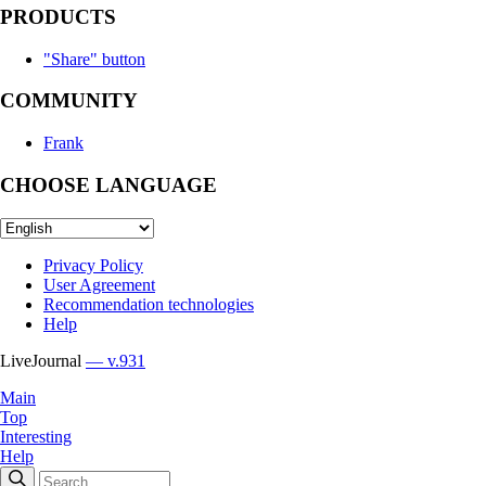
PRODUCTS
"Share" button
COMMUNITY
Frank
CHOOSE LANGUAGE
Privacy Policy
User Agreement
Recommendation technologies
Help
LiveJournal
— v.931
Main
Top
Interesting
Help