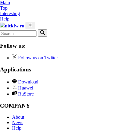
Main
Top
Interesting
Help
nickfw.ru
Follow us:
Follow us on Twitter
Applications
Download
Huawei
RuStore
COMPANY
About
News
Help