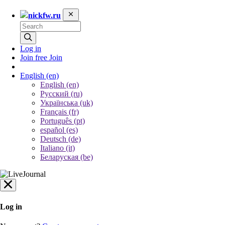
nickfw.ru
Log in
Join free
Join
English
(en)
English (en)
Русский (ru)
Українська (uk)
Français (fr)
Português (pt)
español (es)
Deutsch (de)
Italiano (it)
Беларуская (be)
Log in