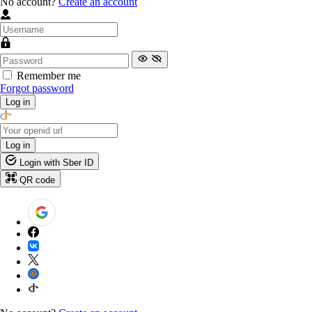
No account?
Create an account
Remember me
Forgot password
Log in
Log in
Login with Sber ID
QR code