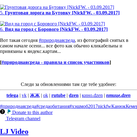
5.
Грунтовая дорога на Бутовку [NickFW. - 03.09.2017]
6.
Вид на город с Борового [NickFW. - 03.09.2017]
Вот такая сегодня
#природнаясреда
, из фотографий снятых в
самом начале осени... все фото как обычно кликабельны и
привязаны к яндекс.картам...
[
#природнаясреда - правила и список участников
]
Следи за обновлениями там где тебе удобнее:
telega
|
vk
|
ЖЖ
|
ok
|
rutube
|
dzen
|
кино.dzen
|
птице.dzen
#природнаясреда
#средаобитания
#хэшмоб
2017
nickfw
Канюк
Кеме
Donate to this author
Telegram channel
LJ Video