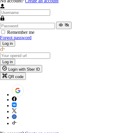
No account?
Create an account
Remember me
Forgot password
Log in
Log in
Login with Sber ID
QR code