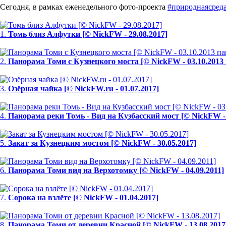
Сегодня, в рамках еженедельного фото-проекта
#природнаясред
1.
Томь близ Алфутки [© NickFW - 29.08.2017]
2.
Панорама Томи с Кузнецкого моста [© NickFW - 03.10.2013
3.
Озёрная чайка [© NickFW.ru - 01.07.2017]
4.
Панорама реки Томь - Вид на Кузбасский мост [© NickFW - 
5.
Закат за Кузнецким мостом [© NickFW - 30.05.2017]
6.
Панорама Томи вид на Верхотомку [© NickFW - 04.09.2011]
7.
Сорока на взлёте [© NickFW - 01.04.2017]
8.
Панорама Томи от деревни Красной [© NickFW - 13.08.2017