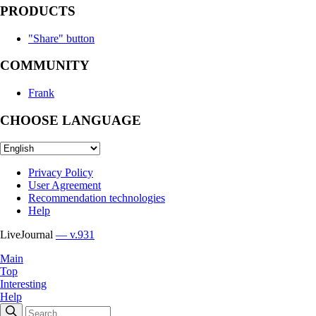
PRODUCTS
"Share" button
COMMUNITY
Frank
CHOOSE LANGUAGE
Privacy Policy
User Agreement
Recommendation technologies
Help
LiveJournal
— v.931
Main
Top
Interesting
Help