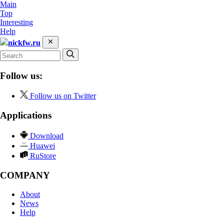
Main
Top
Interesting
Help
nickfw.ru
Follow us:
Follow us on Twitter
Applications
Download
Huawei
RuStore
COMPANY
About
News
Help