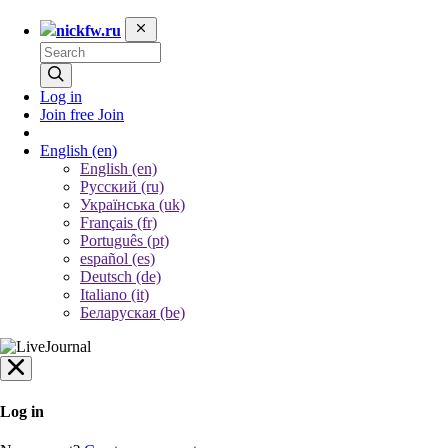
nickfw.ru
Log in
Join free
Join
English
(en)
English (en)
Русский (ru)
Українська (uk)
Français (fr)
Português (pt)
español (es)
Deutsch (de)
Italiano (it)
Беларуская (be)
Log in