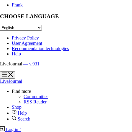
Frank
CHOOSE LANGUAGE
Privacy Policy
User Agreement
Recommendation technologies
Help
LiveJournal
— v.931
?
?
LiveJournal
Find more
Communities
RSS Reader
Shop
Help
Search
Log in
`