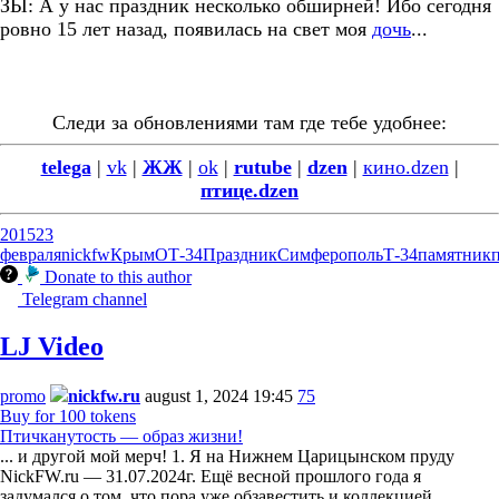
ЗЫ: А у нас праздник несколько обширней! Ибо сегодня
ровно 15 лет назад, появилась на свет моя
дочь
...
Следи за обновлениями там где тебе удобнее:
telega
|
vk
|
ЖЖ
|
ok
|
rutube
|
dzen
|
кино.dzen
|
птице.dzen
2015
23
февраля
nickfw
Крым
ОТ-34
Праздник
Симферополь
Т-34
памятник
Donate to this author
Telegram channel
LJ Video
promo
nickfw.ru
august 1, 2024 19:45
75
Buy for 100 tokens
Птичканутость — образ жизни!
... и другой мой мерч! 1. Я на Нижнем Царицынском пруду
NickFW.ru — 31.07.2024г. Ещё весной прошлого года я
задумался о том, что пора уже обзавестить и коллекцией