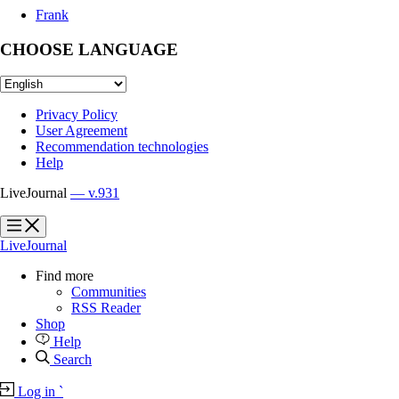
Frank
CHOOSE LANGUAGE
Privacy Policy
User Agreement
Recommendation technologies
Help
LiveJournal
— v.931
?
?
LiveJournal
Find more
Communities
RSS Reader
Shop
Help
Search
Log in
`