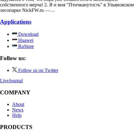
собственного мерча! 2. Я и моя "Птичканутость" в Ульяновском
лесопарке NickFW.ru —…
Applications
Download
Huawei
RuStore
Follow us:
Follow us on Twitter
LiveJournal
COMPANY
About
News
Help
PRODUCTS