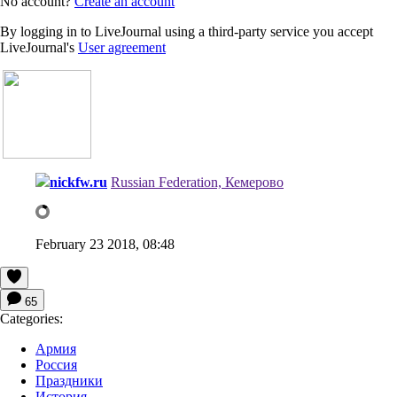
No account?
Create an account
By logging in to LiveJournal using a third-party service you accept
LiveJournal's
User agreement
nickfw.ru
Russian Federation, Кемерово
February 23 2018, 08:48
65
Categories:
Армия
Россия
Праздники
История