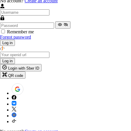
No account?
Create an account
Remember me
Forgot password
Log in
Log in
Login with Sber ID
QR code