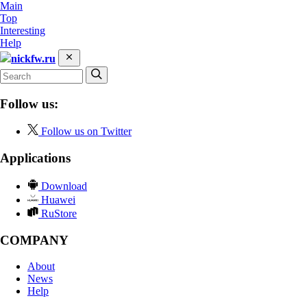
Main
Top
Interesting
Help
nickfw.ru
Follow us:
Follow us on Twitter
Applications
Download
Huawei
RuStore
COMPANY
About
News
Help