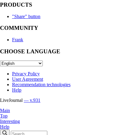
PRODUCTS
"Share" button
COMMUNITY
Frank
CHOOSE LANGUAGE
Privacy Policy
User Agreement
Recommendation technologies
Help
LiveJournal
— v.931
Main
Top
Interesting
Help