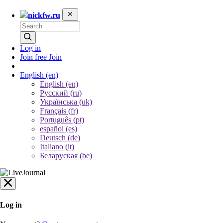
nickfw.ru
Log in
Join free
Join
English
(en)
English (en)
Русский (ru)
Українська (uk)
Français (fr)
Português (pt)
español (es)
Deutsch (de)
Italiano (it)
Беларуская (be)
Log in