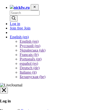
nickfw.ru
Log in
Join free
Join
English
(en)
English (en)
Русский (ru)
Українська (uk)
Français (fr)
Português (pt)
español (es)
Deutsch (de)
Italiano (it)
Беларуская (be)
Log in