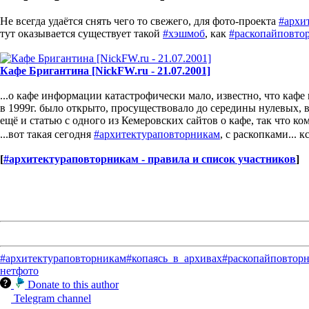
Не всегда удаётся снять чего то свежего, для фото-проекта
#архи
тут оказывается существует такой
#хэшмоб
, как
#раскопайповто
Кафе Бригантина [NickFW.ru - 21.07.2001]
...о кафе информации катастрофически мало, известно, что кафе 
в 1999г. было открыто, просуществовало до середины нулевых, в
ещё и статью с одного из Кемеровских сайтов о кафе, так что к
...вот такая сегодня
#архитектураповторникам
, с раскопками... 
[
#архитектураповторникам - правила и список участников
]
#архитектураповторникам
#копаясь_в_архивах
#раскопайповтор
нет
фото
Donate to this author
Telegram channel