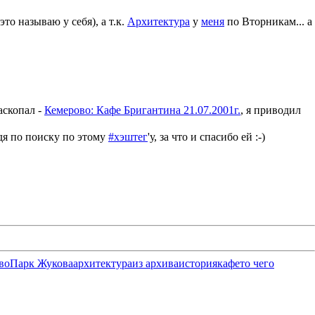
это называю у себя), а т.к.
Архитектура
у
меня
по Вторникам... а
аскопал -
Кемерово: Кафе Бригантина 21.07.2001г.
, я приводил
удя по поиску по этому
#хэштег
'у, за что и спасибо ей :-)
во
Парк Жукова
архитектура
из архива
история
кафе
то чего