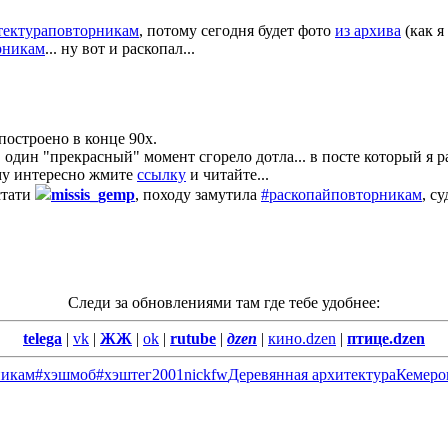
тектураповторникам
, потому сегодня будет фото
из архива
(как я 
рникам
... ну вот и раскопал...
построено в конце 90х.
 один "прекрасный" момент сгорело дотла... в посте который я р
ому интересно жмите
ссылку
и читайте...
кстати
missis_gemp
, походу замутила
#раскопайповторникам
, с
Следи за обновлениями там где тебе удобнее:
telega
|
vk
|
ЖЖ
|
ok
|
rutube
|
дzen
|
кино.dzen
|
птице.dzen
никам
#хэшмоб
#хэштег
2001
nickfw
Деревянная архитектура
Кемеро