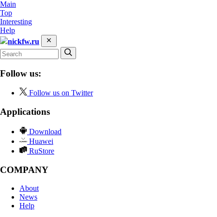
Main
Top
Interesting
Help
nickfw.ru
Follow us:
Follow us on Twitter
Applications
Download
Huawei
RuStore
COMPANY
About
News
Help