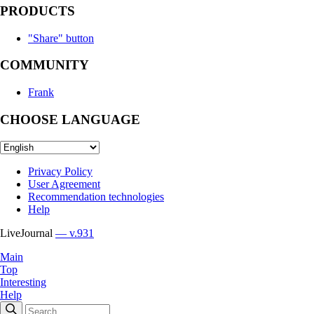
PRODUCTS
"Share" button
COMMUNITY
Frank
CHOOSE LANGUAGE
Privacy Policy
User Agreement
Recommendation technologies
Help
LiveJournal
— v.931
Main
Top
Interesting
Help