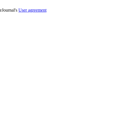
veJournal's
User agreement