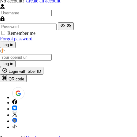
No account?
Create an account
Remember me
Forgot password
Log in
Log in
Login with Sber ID
QR code