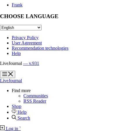
Frank
CHOOSE LANGUAGE
Privacy Policy
User Agreement
Recommendation technologies
Help
LiveJournal
— v.931
?
?
LiveJournal
Find more
Communities
RSS Reader
Shop
Help
Search
Log in
`