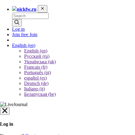
nickfw.ru
Log in
Join free
Join
English
(en)
English (en)
Русский (ru)
Українська (uk)
Français (fr)
Português (pt)
español (es)
Deutsch (de)
Italiano (it)
Беларуская (be)
Log in