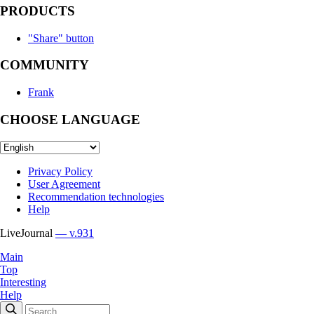
PRODUCTS
"Share" button
COMMUNITY
Frank
CHOOSE LANGUAGE
Privacy Policy
User Agreement
Recommendation technologies
Help
LiveJournal
— v.931
Main
Top
Interesting
Help