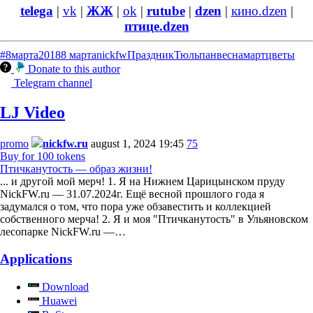
telega
|
vk
|
ЖЖ
|
ok
|
rutube
|
dzen
|
кино.dzen
|
птице.dzen
#8марта
2018
8 марта
nickfw
Праздник
Тюльпан
весна
март
цветы
Donate to this author
Telegram channel
LJ Video
promo
nickfw.ru
august 1, 2024 19:45
75
Buy for 100 tokens
Птичканутость — образ жизни!
... и другой мой мерч! 1. Я на Нижнем Царицынском пруду
NickFW.ru — 31.07.2024г. Ещё весной прошлого года я
задумался о том, что пора уже обзавестить и коллекцией
собственного мерча! 2. Я и моя "Птичканутость" в Ульяновском
лесопарке NickFW.ru —…
Applications
Download
Huawei