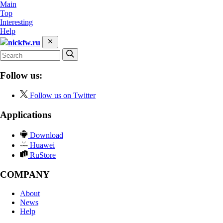
Main
Top
Interesting
Help
nickfw.ru
Follow us:
Follow us on Twitter
Applications
Download
Huawei
RuStore
COMPANY
About
News
Help