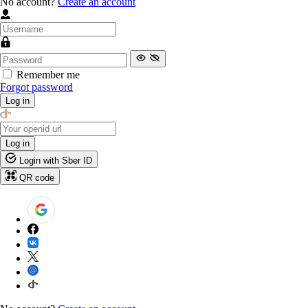
No account?
Create an account
Remember me
Forgot password
Log in
Log in
Login with Sber ID
QR code