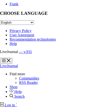
Frank
CHOOSE LANGUAGE
Privacy Policy
User Agreement
Recommendation technologies
Help
LiveJournal
— v.931
?
?
LiveJournal
Find more
Communities
RSS Reader
Shop
Help
Search
Log in
`