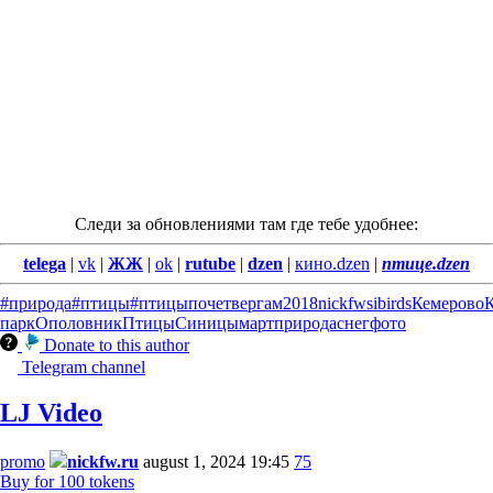
Следи за обновлениями там где тебе удобнее:
telega
|
vk
|
ЖЖ
|
ok
|
rutube
|
dzen
|
кино.dzen
|
птице.dzen
#природа
#птицы
#птицыпочетвергам
2018
nickfw
sibirds
Кемерово
К
парк
Ополовник
Птицы
Синицы
март
природа
снег
фото
Donate to this author
Telegram channel
LJ Video
promo
nickfw.ru
august 1, 2024 19:45
75
Buy for 100 tokens