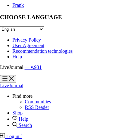
Frank
CHOOSE LANGUAGE
Privacy Policy
User Agreement
Recommendation technologies
Help
LiveJournal
— v.931
?
?
LiveJournal
Find more
Communities
RSS Reader
Shop
Help
Search
Log in
`