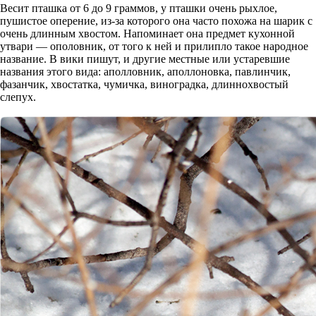
Весит пташка от 6 до 9 граммов, у пташки очень рыхлое,
пушистое оперение, из-за которого она часто похожа на шарик с
очень длинным хвостом. Напоминает она предмет кухонной
утвари — ополовник, от того к ней и прилипло такое народное
название. В вики пишут, и другие местные или устаревшие
названия этого вида: аполловник, аполлоновка, павлинчик,
фазанчик, хвостатка, чумичка, виноградка, длиннохвостый
слепух.