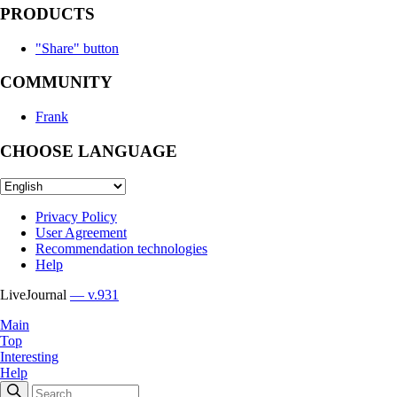
PRODUCTS
"Share" button
COMMUNITY
Frank
CHOOSE LANGUAGE
Privacy Policy
User Agreement
Recommendation technologies
Help
LiveJournal
— v.931
Main
Top
Interesting
Help