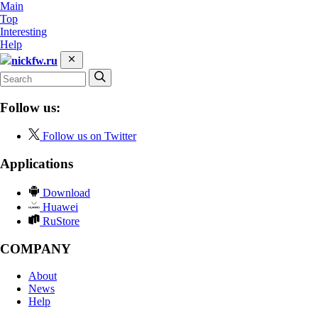
Main
Top
Interesting
Help
nickfw.ru
Follow us:
Follow us on Twitter
Applications
Download
Huawei
RuStore
COMPANY
About
News
Help