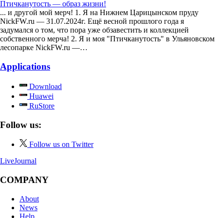
Птичканутость — образ жизни!
... и другой мой мерч! 1. Я на Нижнем Царицынском пруду
NickFW.ru — 31.07.2024г. Ещё весной прошлого года я
задумался о том, что пора уже обзавестить и коллекцией
собственного мерча! 2. Я и моя "Птичканутость" в Ульяновском
лесопарке NickFW.ru —…
Applications
Download
Huawei
RuStore
Follow us:
Follow us on Twitter
LiveJournal
COMPANY
About
News
Help