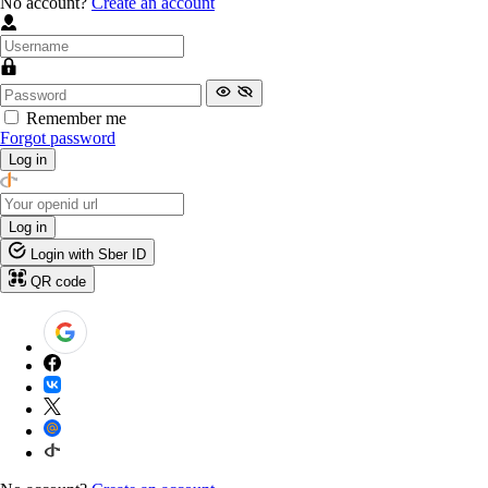
No account?
Create an account
Remember me
Forgot password
Log in
Log in
Login with Sber ID
QR code