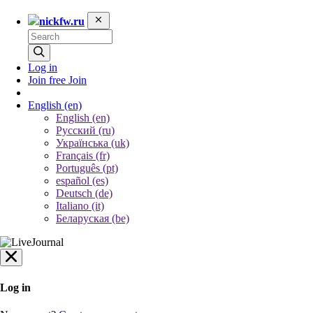
nickfw.ru
Log in
Join free
Join
English
(en)
English (en)
Русский (ru)
Українська (uk)
Français (fr)
Português (pt)
español (es)
Deutsch (de)
Italiano (it)
Беларуская (be)
Log in