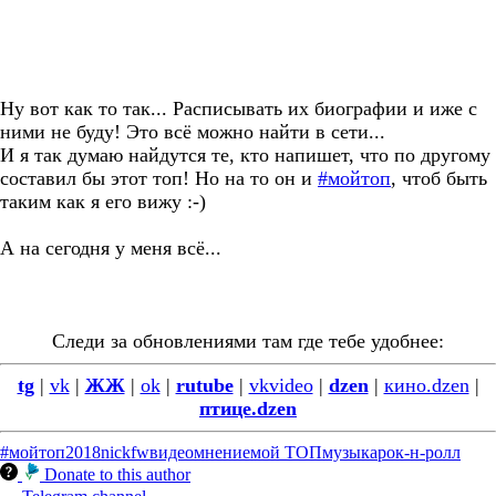
Ну вот как то так... Расписывать их биографии и иже с
ними не буду! Это всё можно найти в сети...
И я так думаю найдутся те, кто напишет, что по другому
составил бы этот топ! Но на то он и
#мойтоп
, чтоб быть
таким как я его вижу :-)
А на сегодня у меня всё...
Следи за обновлениями там где тебе удобнее:
tg
|
vk
|
ЖЖ
|
ok
|
rutube
|
vkvideo
|
dzen
|
кино.dzen
|
птице.dzen
#мойтоп
2018
nickfw
видео
мнение
мой ТОП
музыка
рок-н-ролл
Donate to this author