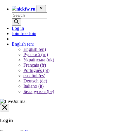
nickfw.ru
Log in
Join free
Join
English
(en)
English (en)
Русский (ru)
Українська (uk)
Français (fr)
Português (pt)
español (es)
Deutsch (de)
Italiano (it)
Беларуская (be)
Log in