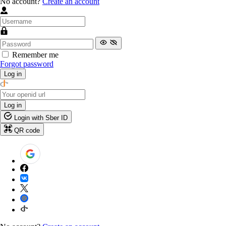
No account?
Create an account
Remember me
Forgot password
Log in
Log in
Login with Sber ID
QR code