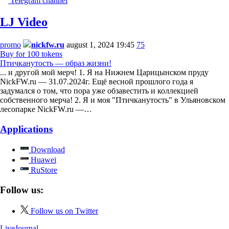
Telegram channel
LJ Video
promo
nickfw.ru
august 1, 2024 19:45
75
Buy for 100 tokens
Птичканутость — образ жизни!
... и другой мой мерч! 1. Я на Нижнем Царицынском пруду
NickFW.ru — 31.07.2024г. Ещё весной прошлого года я
задумался о том, что пора уже обзавестить и коллекцией
собственного мерча! 2. Я и моя "Птичканутость" в Ульяновском
лесопарке NickFW.ru —…
Applications
Download
Huawei
RuStore
Follow us:
Follow us on Twitter
LiveJournal