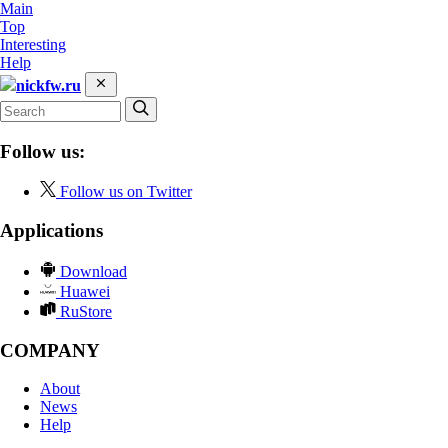
Main
Top
Interesting
Help
nickfw.ru
Follow us:
Follow us on Twitter
Applications
Download
Huawei
RuStore
COMPANY
About
News
Help