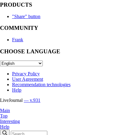
PRODUCTS
"Share" button
COMMUNITY
Frank
CHOOSE LANGUAGE
Privacy Policy
User Agreement
Recommendation technologies
Help
LiveJournal
— v.931
Main
Top
Interesting
Help