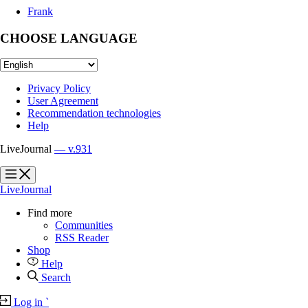
Frank
CHOOSE LANGUAGE
Privacy Policy
User Agreement
Recommendation technologies
Help
LiveJournal
— v.931
?
?
LiveJournal
Find more
Communities
RSS Reader
Shop
Help
Search
Log in
`