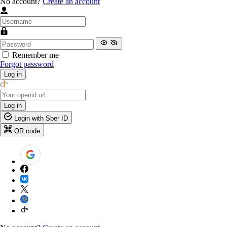
No account?
Create an account
Remember me
Forgot password
Log in
Log in
Login with Sber ID
QR code