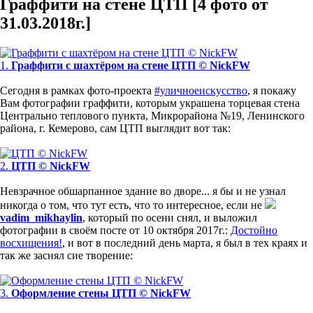
Граффити на стене ЦТП [4 фото от
31.03.2018г.]
1.
Граффити с шахтёром на стене ЦТП © NickFW
Сегодня в рамках фото-проекта
#уличноеискусство
, я покажу
Вам фотографии граффити, которым украшена торцевая стена
Центрально теплового пункта, Микрорайона №19, Ленинского
района, г. Кемерово, сам ЦТП выглядит вот так:
2.
ЦТП © NickFW
Невзрачное обшарпанное здание во дворе... я бы и не узнал
никогда о том, что тут есть, что то интересное, если не
vadim_mikhaylin
, который по осени снял, и выложил
фотографии в своём посте от 10 октября 2017г.:
Достойно
восхищения!
, и вот в последний день марта, я был в тех краях и
так же заснял сие творение:
3.
Оформление стены ЦТП © NickFW