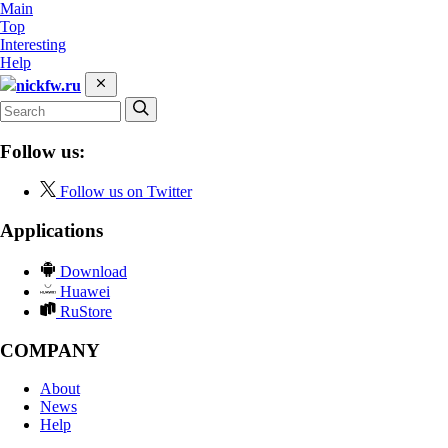
Main
Top
Interesting
Help
nickfw.ru
Follow us:
Follow us on Twitter
Applications
Download
Huawei
RuStore
COMPANY
About
News
Help