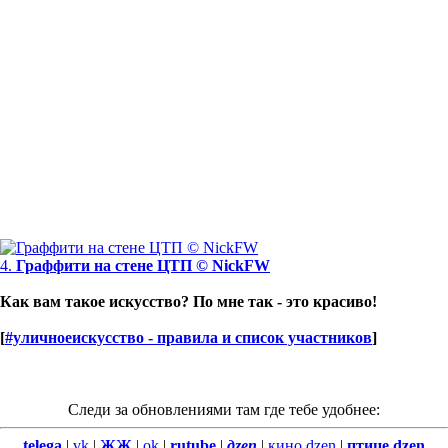
4.
Граффити на стене ЦТП © NickFW
Как вам такое искусство? По мне так - это красиво!
[
#уличноеискусство - правила и список участников
]
Следи за обновлениями там где тебе удобнее:
telega
|
vk
|
ЖЖ
|
ok
|
rutube
|
дzen
|
кино.dzen
|
птице.dzen