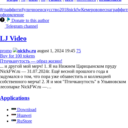
#граффити
#уличноеискусство
2018
nickfw
Кемерово
весна
граффит
оформление
Donate to this author
Telegram channel
LJ Video
promo
nickfw.ru
august 1, 2024 19:45
75
Buy for 100 tokens
Птичканутость — образ жизни!
... и другой мой мерч! 1. Я на Нижнем Царицынском пруду
NickFW.ru — 31.07.2024г. Ещё весной прошлого года я
задумался о том, что пора уже обзавестить и коллекцией
собственного мерча! 2. Я и моя "Птичканутость" в Ульяновском
лесопарке NickFW.ru —…
Applications
Download
Huawei
RuStore