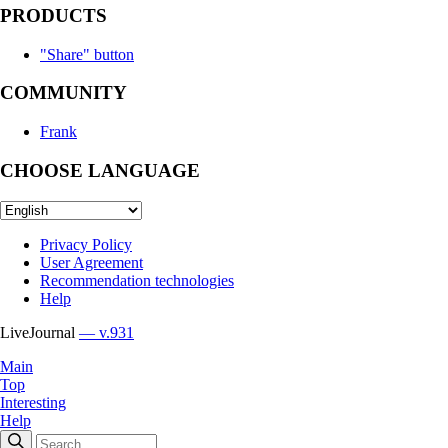
PRODUCTS
"Share" button
COMMUNITY
Frank
CHOOSE LANGUAGE
Privacy Policy
User Agreement
Recommendation technologies
Help
LiveJournal
— v.931
Main
Top
Interesting
Help