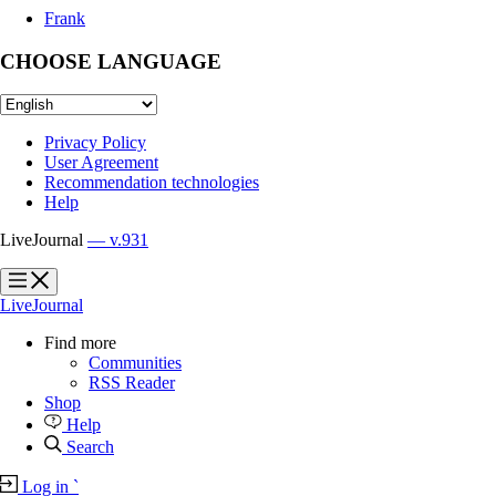
Frank
CHOOSE LANGUAGE
Privacy Policy
User Agreement
Recommendation technologies
Help
LiveJournal
— v.931
?
?
LiveJournal
Find more
Communities
RSS Reader
Shop
Help
Search
Log in
`