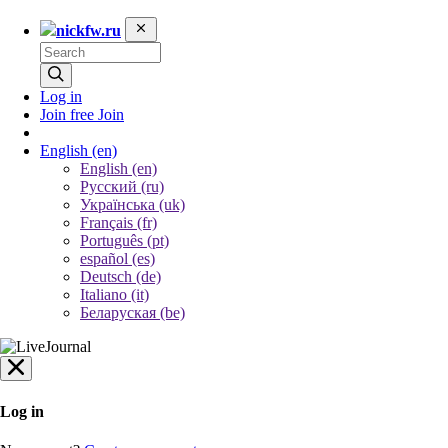
nickfw.ru
Log in
Join free
Join
English
(en)
English (en)
Русский (ru)
Українська (uk)
Français (fr)
Português (pt)
español (es)
Deutsch (de)
Italiano (it)
Беларуская (be)
Log in