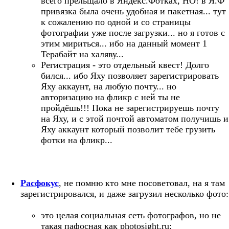
всего прельщало в Яндекс.Фотках, НО! в Я.Ф
привязка была очень удобная и пакетная... тут
к сожалению по одной и со страницы
фотографии уже после загрузки... но я готов с
этим мириться... ибо на данный момент 1
Терабайт на халяву...
Регистрация - это отдельный квест! Долго
бился... ибо Яху позволяет зарегистрировать
Яху аккаунт, на любую почту... но
авторизацию на фликр с ней ты не
пройдёшь!!! Пока не зарегистрируешь почту
на Яху, и с этой почтой автоматом получишь и
Яху аккаунт который позволит тебе грузить
фотки на фликр...
Расфокус
, не помню кто мне посоветовал, на я там
зарегистрировался, и даже загрузил несколько фото:
это целая социальная сеть фотографов, но не
такая пафосная как photosight.ru;