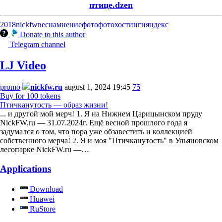
птице.dzen
2018
nickfw
весна
мнение
фото
фотохостинги
яндекс
Donate to this author
Telegram channel
LJ Video
promo
nickfw.ru
august 1, 2024 19:45
75
Buy for 100 tokens
Птичканутость — образ жизни!
... и другой мой мерч! 1. Я на Нижнем Царицынском пруду
NickFW.ru — 31.07.2024г. Ещё весной прошлого года я
задумался о том, что пора уже обзавестить и коллекцией
собственного мерча! 2. Я и моя "Птичканутость" в Ульяновском
лесопарке NickFW.ru —…
Applications
Download
Huawei
RuStore