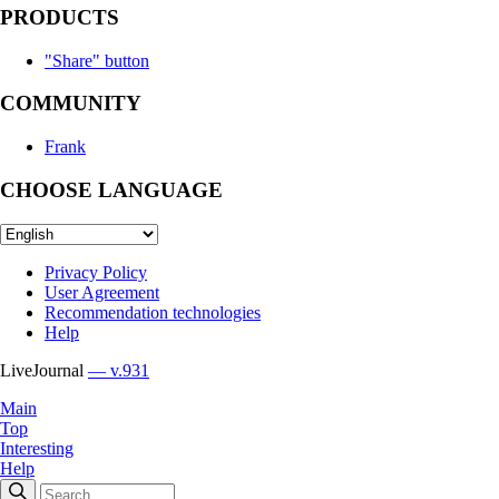
PRODUCTS
"Share" button
COMMUNITY
Frank
CHOOSE LANGUAGE
Privacy Policy
User Agreement
Recommendation technologies
Help
LiveJournal
— v.931
Main
Top
Interesting
Help