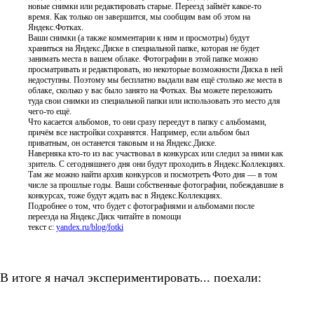
новые снимки или редактировать старые. Переезд займёт какое-то
время. Как только он завершится, мы сообщим вам об этом на
Яндекс.Фотках.
Ваши снимки (а также комментарии к ним и просмотры) будут
храниться на Яндекс.Диске в специальной папке, которая не будет
занимать места в вашем облаке. Фотографии в этой папке можно
просматривать и редактировать, но некоторые возможности Диска в ней
недоступны. Поэтому мы бесплатно выдали вам ещё столько же места в
облаке, сколько у вас было занято на Фотках. Вы можете переложить
туда свои снимки из специальной папки или использовать это место для
чего-то ещё.
Что касается альбомов, то они сразу переедут в папку с альбомами,
причём все настройки сохранятся. Например, если альбом был
приватным, он останется таковым и на Яндекс.Диске.
Наверняка кто-то из вас участвовал в конкурсах или следил за ними как
зритель. С сегодняшнего дня они будут проходить в Яндекс.Коллекциях.
Там же можно найти архив конкурсов и посмотреть Фото дня — в том
числе за прошлые годы. Ваши собственные фотографии, побеждавшие в
конкурсах, тоже будут ждать вас в Яндекс.Коллекциях.
Подробнее о том, что будет с фотографиями и альбомами после
переезда на Яндекс.Диск читайте в помощи
текст с:
yandex.ru/blog/fotki
В итоге я начал экспериментировать... поехали: