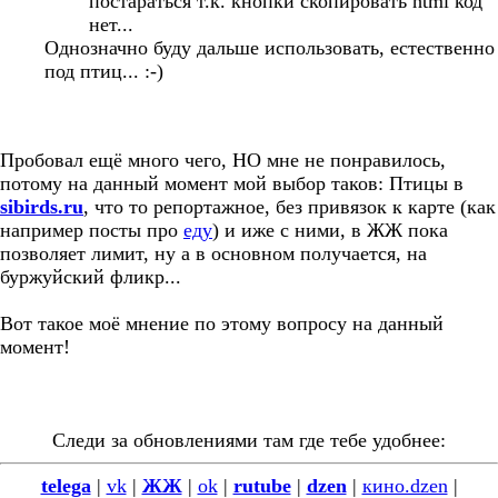
постараться т.к. кнопки скопировать html код
нет...
Однозначно буду дальше использовать, естественно
под птиц... :-)
Пробовал ещё много чего, НО мне не понравилось,
потому на данный момент мой выбор таков: Птицы в
sibirds.ru
, что то репортажное, без привязок к карте (как
например посты про
еду
) и иже с ними, в ЖЖ пока
позволяет лимит, ну а в основном получается, на
буржуйский фликр...
Вот такое моё мнение по этому вопросу на данный
момент!
Следи за обновлениями там где тебе удобнее:
telega
|
vk
|
ЖЖ
|
ok
|
rutube
|
dzen
|
кино.dzen
|