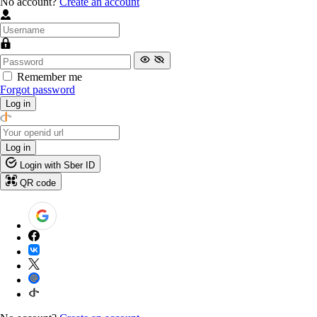
No account?
Create an account
Remember me
Forgot password
Log in
Log in
Login with Sber ID
QR code