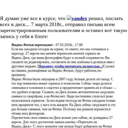
Я думаю уже все в курсе, что
yandex
решил, послать
всех в диск... 7 марта 2018г., отправил письма всем
зарегистрированным пользователям и оставил вот такую
запись у себя в блоге:
Яндекс.Фотки переезжают
- 07.03.2018г., 17:00
Если вы заходили сегодня на сервис, то знаете, что мы готовимся к
переезду. 27 апреля мы начнём переносить контент сервиса на
Яндекс.Диск, где ваши фотографии будут в полной сохранности. Вы
сможете их редактировать, составлять из них альбомы и делиться ими с
другими людьми.
[
Нажмите, чтобы прочитать полностью...
]
Ссылки
на снимки, размещённые на Яндекс.Фотках, будут работать по-
прежнему.
Яндекс.Фотки были запущены в 2007 году, больше десяти лет назад. С
тех пор появились новые сервисы и технологии. Сейчас люди делятся
снимками в основном в соцсетях и предпочитают хранить их в облаке —
это удобнее и проще. Скажем, на Диск можно автоматически загружать
снимки со смартфона, а на Фотки нет. Люди постепенно стали всё реже
пользоваться сервисом. За последние полгода на Фотки заходили только
пять процентов тех, у кого есть аккаунт. На Диск сейчас загружают в сто
раз больше снимков, чем на Фотки. Поэтому мы решили перенести в
облако весь фотоархив.
Переместить свои снимки на Диск можно уже сейчас, не дожидаясь 27
апреля. Для этого достаточно нажать кнопку «Переехать на
Яндекс.Диск». С этого момента уже нельзя будет добавлять на Фотки