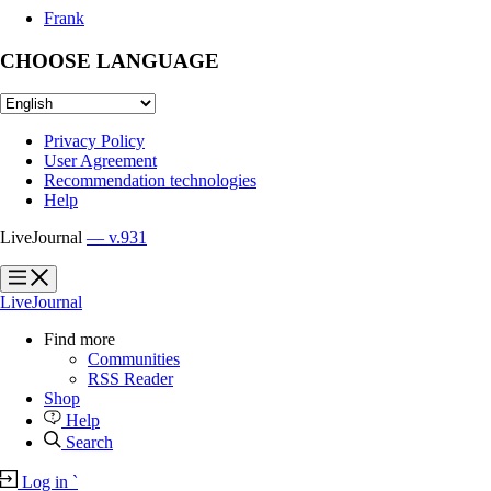
Frank
CHOOSE LANGUAGE
Privacy Policy
User Agreement
Recommendation technologies
Help
LiveJournal
— v.931
?
?
LiveJournal
Find more
Communities
RSS Reader
Shop
Help
Search
Log in
`