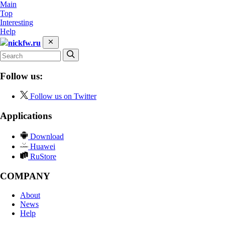
Main
Top
Interesting
Help
nickfw.ru
Follow us:
Follow us on Twitter
Applications
Download
Huawei
RuStore
COMPANY
About
News
Help