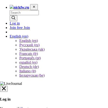
nickfw.ru
Log in
Join free
Join
English
(en)
English (en)
Русский (ru)
Українська (uk)
Français (fr)
Português (pt)
español (es)
Deutsch (de)
Italiano (it)
Беларуская (be)
Log in