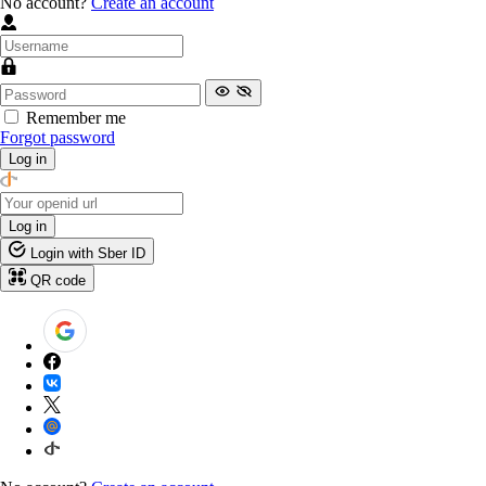
No account?
Create an account
Remember me
Forgot password
Log in
Log in
Login with Sber ID
QR code