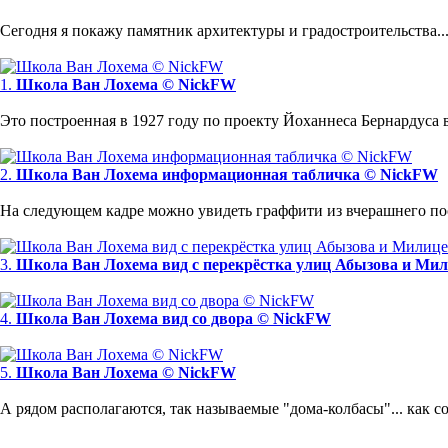
Сегодня я покажу памятник архитектуры и градостроительства..
1.
Школа Ван Лохема © NickFW
Это построенная в 1927 году по проекту Йоханнеса Бернардуса в
2.
Школа Ван Лохема информационная табличка © NickFW
На следующем кадре можно увидеть граффити из вчерашнего по
3.
Школа Ван Лохема вид с перекрёстка улиц Абызова и Ми
4.
Школа Ван Лохема вид со двора © NickFW
5.
Школа Ван Лохема © NickFW
А рядом располагаются, так называемые "дома-колбасы"... как 