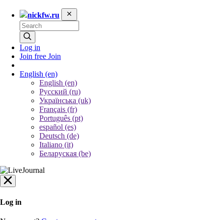
nickfw.ru
Log in
Join free
Join
English
(en)
English (en)
Русский (ru)
Українська (uk)
Français (fr)
Português (pt)
español (es)
Deutsch (de)
Italiano (it)
Беларуская (be)
Log in