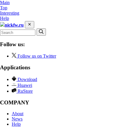
Main
Top
Interesting
Help
nickfw.ru
Follow us:
Follow us on Twitter
Applications
Download
Huawei
RuStore
COMPANY
About
News
Help