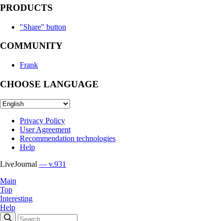
PRODUCTS
"Share" button
COMMUNITY
Frank
CHOOSE LANGUAGE
Privacy Policy
User Agreement
Recommendation technologies
Help
LiveJournal
— v.931
Main
Top
Interesting
Help