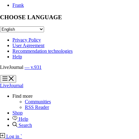
Frank
CHOOSE LANGUAGE
Privacy Policy
User Agreement
Recommendation technologies
Help
LiveJournal
— v.931
?
?
LiveJournal
Find more
Communities
RSS Reader
Shop
Help
Search
Log in
`