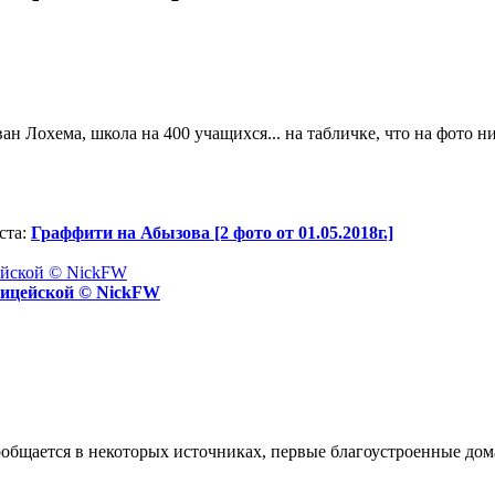
.
ан Лохема, школа на 400 учащихся... на табличке, что на фото н
ста:
Граффити на Абызова [2 фото от 01.05.2018г.]
лицейской © NickFW
сообщается в некоторых источниках, первые благоустроенные дом