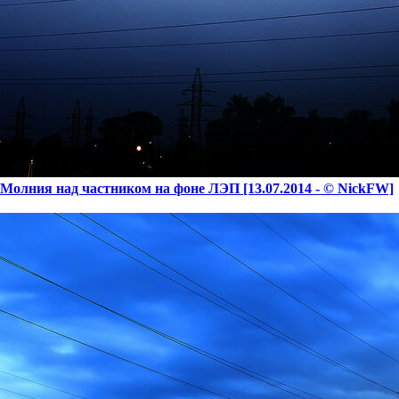
Молния над частником на фоне ЛЭП [13.07.2014 - © NickFW]