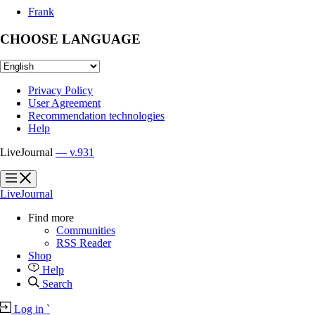
Frank
CHOOSE LANGUAGE
Privacy Policy
User Agreement
Recommendation technologies
Help
LiveJournal
— v.931
?
?
LiveJournal
Find more
Communities
RSS Reader
Shop
Help
Search
Log in
`