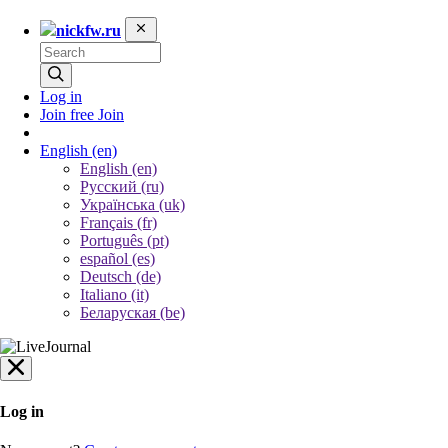
nickfw.ru
Log in
Join free
Join
English
(en)
English (en)
Русский (ru)
Українська (uk)
Français (fr)
Português (pt)
español (es)
Deutsch (de)
Italiano (it)
Беларуская (be)
Log in