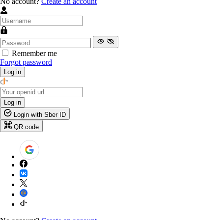
No account?
Create an account
Remember me
Forgot password
Log in
Log in
Login with Sber ID
QR code