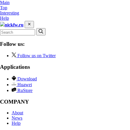
Main
Top
Interesting
Help
nickfw.ru
Follow us:
Follow us on Twitter
Applications
Download
Huawei
RuStore
COMPANY
About
News
Help