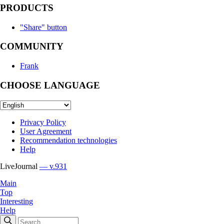
PRODUCTS
"Share" button
COMMUNITY
Frank
CHOOSE LANGUAGE
Privacy Policy
User Agreement
Recommendation technologies
Help
LiveJournal
— v.931
Main
Top
Interesting
Help