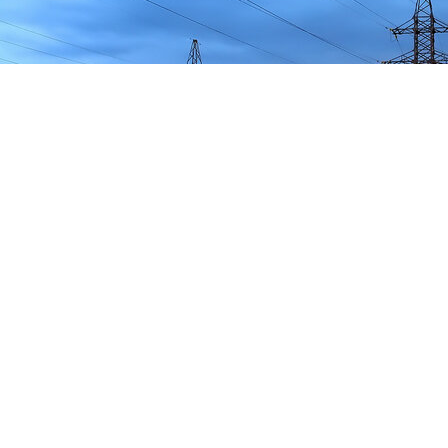
Молния на фоне ЛЭП [24.07.2014 - © NickFW]
[
#природнаясреда - правила и список участников
]
Следи за обновлениями там где тебе удобнее:
telega
|
vk
|
ЖЖ
|
ok
|
rutube
|
dzen
|
кино.dzen
|
птице.dzen