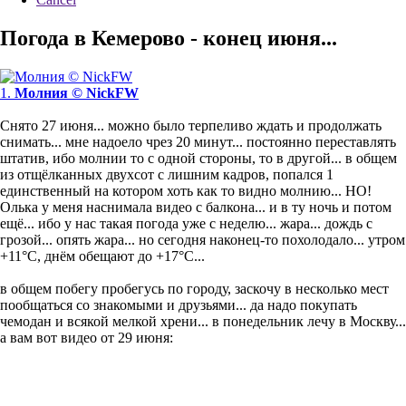
Погода в Кемерово - конец июня...
1.
Молния © NickFW
Снято 27 июня... можно было терпеливо ждать и продолжать
снимать... мне надоело чрез 20 минут... постоянно переставлять
штатив, ибо молнии то с одной стороны, то в другой... в общем
из отщёлканных двухсот с лишним кадров, попался 1
единственный на котором хоть как то видно молнию... НО!
Олька у меня наснимала видео с балкона... и в ту ночь и потом
ещё... ибо у нас такая погода уже с неделю... жара... дождь с
грозой... опять жара... но сегодня наконец-то похолодало... утром
+11°С, днём обещают до +17°С...
в общем побегу пробегусь по городу, заскочу в несколько мест
пообщаться со знакомыми и друзьями... да надо покупать
чемодан и всякой мелкой хрени... в понедельник лечу в Москву...
а вам вот видео от 29 июня: