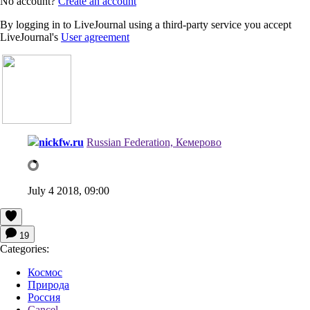
No account?
Create an account
By logging in to LiveJournal using a third-party service you accept
LiveJournal's
User agreement
nickfw.ru
Russian Federation, Кемерово
July 4 2018, 09:00
19
Categories:
Космос
Природа
Россия
Cancel