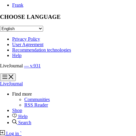
Frank
CHOOSE LANGUAGE
Privacy Policy
User Agreement
Recommendation technologies
Help
LiveJournal
— v.931
?
?
LiveJournal
Find more
Communities
RSS Reader
Shop
Help
Search
Log in
`