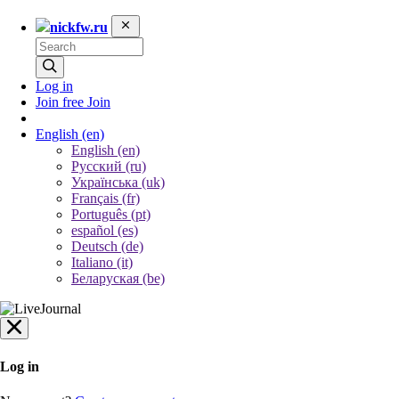
nickfw.ru
Log in
Join free
Join
English
(en)
English (en)
Русский (ru)
Українська (uk)
Français (fr)
Português (pt)
español (es)
Deutsch (de)
Italiano (it)
Беларуская (be)
Log in