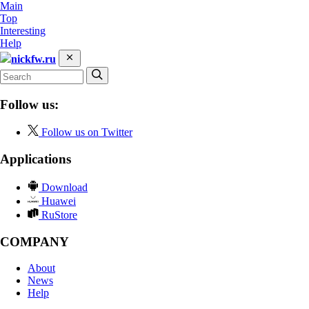
Main
Top
Interesting
Help
nickfw.ru
Follow us:
Follow us on Twitter
Applications
Download
Huawei
RuStore
COMPANY
About
News
Help