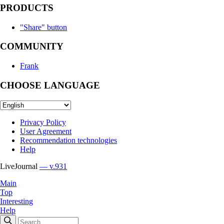
PRODUCTS
"Share" button
COMMUNITY
Frank
CHOOSE LANGUAGE
Privacy Policy
User Agreement
Recommendation technologies
Help
LiveJournal
— v.931
Main
Top
Interesting
Help