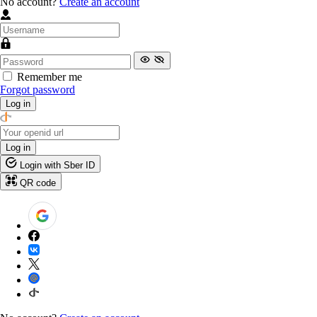
No account?
Create an account
Remember me
Forgot password
Log in
Log in
Login with Sber ID
QR code