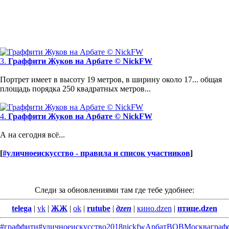
3.
Граффити Жуков на Арбате © NickFW
Портрет имеет в высоту 19 метров, в ширину около 17... общая
площадь порядка 250 квадратных метров...
4.
Граффити Жуков на Арбате © NickFW
А на сегодня всё...
[
#уличноеискусство - правила и список участников
]
Следи за обновлениями там где тебе удобнее:
telega
|
vk
|
ЖЖ
|
ok
|
rutube
|
дzen
|
кино.dzen
|
птице.dzen
#граффити
#уличноеискусство
2018
nickfw
Арбат
ВОВ
Москва
граф