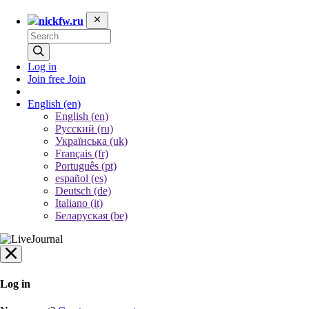
nickfw.ru
Log in
Join free
Join
English
(en)
English (en)
Русский (ru)
Українська (uk)
Français (fr)
Português (pt)
español (es)
Deutsch (de)
Italiano (it)
Беларуская (be)
Log in