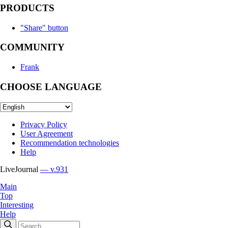
PRODUCTS
"Share" button
COMMUNITY
Frank
CHOOSE LANGUAGE
Privacy Policy
User Agreement
Recommendation technologies
Help
LiveJournal
— v.931
Main
Top
Interesting
Help