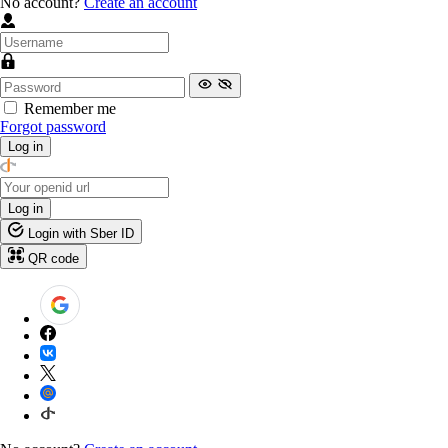
No account?
Create an account
Remember me
Forgot password
Log in
Log in
Login with Sber ID
QR code