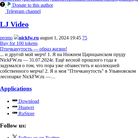
Donate to this author
Telegram channel
LJ Video
promo
nickfw.ru
august 1, 2024 19:45
75
Buy for 100 tokens
Птичканутость — образ жизни!
... и другой мой мерч! 1. Я на Нижнем Царицынском пруду
NickFW.ru — 31.07.2024г. Ещё весной прошлого года я
задумался о том, что пора уже обзавестить и коллекцией
собственного мерча! 2. Я и моя "Птичканутость" в Ульяновском
лесопарке NickFW.ru —…
Applications
Download
Huawei
RuStore
Follow us:
Follow us on Twitter