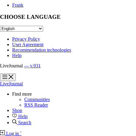
Frank
CHOOSE LANGUAGE
Privacy Policy
User Agreement
Recommendation technologies
Help
LiveJournal
— v.931
?
?
LiveJournal
Find more
Communities
RSS Reader
Shop
Help
Search
Log in
`