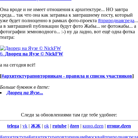
Она вроде и не имеет отношения к архитектуре... НО завтра
среда... так что она как затравка к завтрашнему посту, который
уже будет полноценно в рамках фото-проекта
#природнаясреда
...
а в завтрашней публикации будут фото Жабы... не фотожабы... а
фотографии земноводного... :-) ну да ладно, вот ещё одна фотка
театра:
6.
Дворец на Яузе © NickFW
а на сегодня всё!
[
#архитектураповторникам - правила и список участников
]
Больше буковок в дzenе:
Дворец на Яузе...
Следи за обновлениями там где тебе удобнее:
telega
|
vk
|
ЖЖ
|
ok
|
rutube
|
дzen
|
кино.dzen
|
птице.dzen
#архитектура
#архитектураповторникам
#москва
#природнаясред