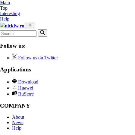
Main
Top
Interesting
Help
nickfw.ru
Follow us:
Follow us on Twitter
Applications
Download
Huawei
RuStore
COMPANY
About
News
Help