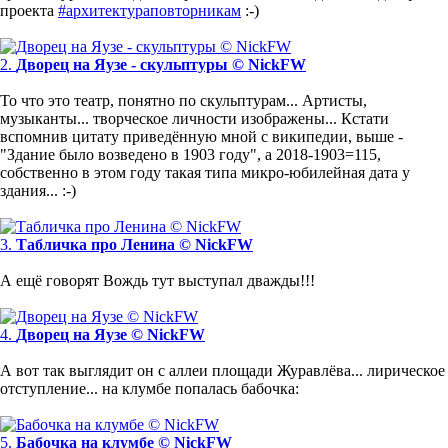
проекта
#архитектураповторникам
:-)
2.
Дворец на Яузе - скульптуры © NickFW
То что это театр, понятно по скульптурам... Артисты,
музыканты... творческое личности изображены... Кстати
вспомнив цитату приведённую мной с википедии, выше -
"Здание было возведено в 1903 году", а 2018-1903=115,
собственно в этом году такая типа микро-юбилейная дата у
здания... :-)
3.
Табличка про Ленина © NickFW
А ещё говорят Вождь тут выступал дважды!!!
4.
Дворец на Яузе © NickFW
А вот так выглядит он с аллеи площади Журавлёва... лирическое
отступление... на клумбе попалась бабочка:
5.
Бабочка на клумбе © NickFW