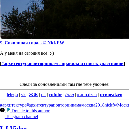
9.
Соколиная гора... © NickFW
А у меня на сегодня всё! :-)
[
#архитектураповторникам - правила и список участников
]
Следи за обновлениями там где тебе удобнее:
telega
|
vk
|
ЖЖ
|
ok
|
rutube
|
дzen
|
кино.dzen
|
птице.dzen
#архитектура
#архитектураповторникам
#москва
2018
nickfw
Моск
Donate to this author
Telegram channel
LJ Video