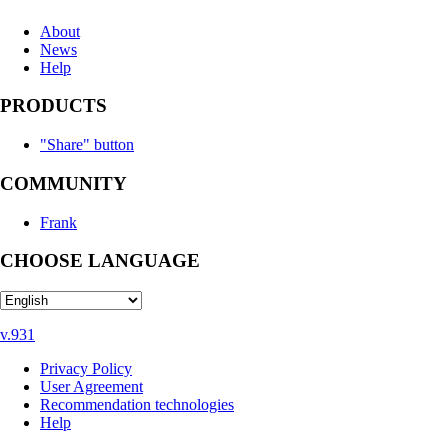
About
News
Help
PRODUCTS
"Share" button
COMMUNITY
Frank
CHOOSE LANGUAGE
v.931
Privacy Policy
User Agreement
Recommendation technologies
Help