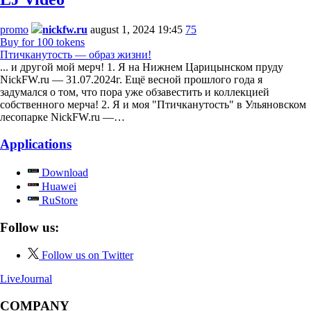
promo
nickfw.ru
august 1, 2024 19:45
75
Buy for 100 tokens
Птичканутость — образ жизни!
... и другой мой мерч! 1. Я на Нижнем Царицынском пруду
NickFW.ru — 31.07.2024г. Ещё весной прошлого года я
задумался о том, что пора уже обзавестить и коллекцией
собственного мерча! 2. Я и моя "Птичканутость" в Ульяновском
лесопарке NickFW.ru —…
Applications
Download
Huawei
RuStore
Follow us:
Follow us on Twitter
LiveJournal
COMPANY