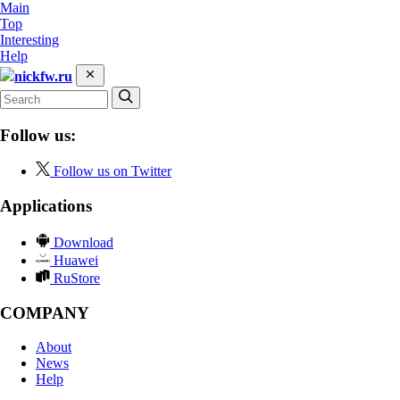
Main
Top
Interesting
Help
nickfw.ru
Follow us:
Follow us on Twitter
Applications
Download
Huawei
RuStore
COMPANY
About
News
Help