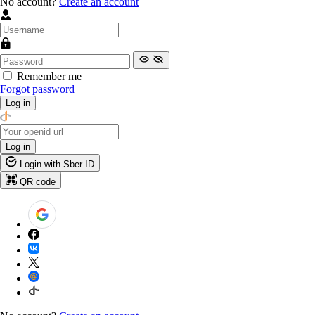
No account?
Create an account
Remember me
Forgot password
Log in
Log in
Login with Sber ID
QR code