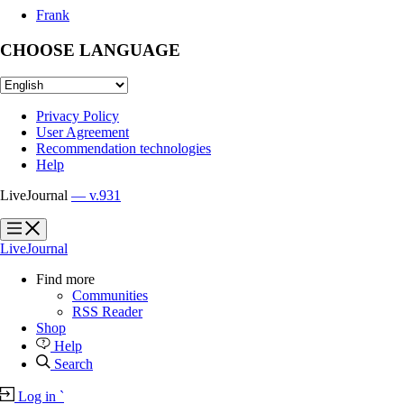
Frank
CHOOSE LANGUAGE
Privacy Policy
User Agreement
Recommendation technologies
Help
LiveJournal
— v.931
?
?
LiveJournal
Find more
Communities
RSS Reader
Shop
Help
Search
Log in
`