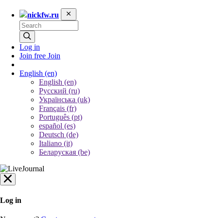
nickfw.ru
Log in
Join free
Join
English
(en)
English (en)
Русский (ru)
Українська (uk)
Français (fr)
Português (pt)
español (es)
Deutsch (de)
Italiano (it)
Беларуская (be)
Log in