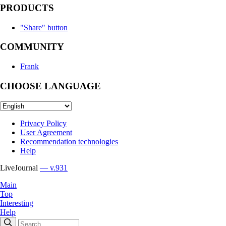
PRODUCTS
"Share" button
COMMUNITY
Frank
CHOOSE LANGUAGE
Privacy Policy
User Agreement
Recommendation technologies
Help
LiveJournal
— v.931
Main
Top
Interesting
Help