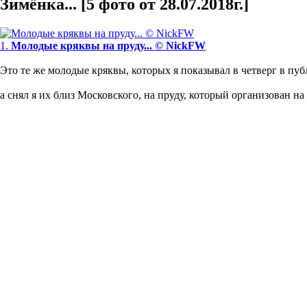
Зимёнка... [5 фото от 28.07.2018г.]
1.
Молодые кряквы на пруду... © NickFW
Это те же молодые кряквы, которых я показывал в четверг в пу
а снял я их близ Московского, на пруду, который организован на