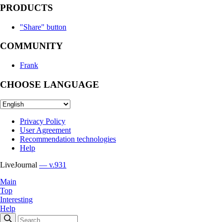
PRODUCTS
"Share" button
COMMUNITY
Frank
CHOOSE LANGUAGE
Privacy Policy
User Agreement
Recommendation technologies
Help
LiveJournal
— v.931
Main
Top
Interesting
Help