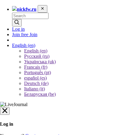
nickfw.ru
Log in
Join free
Join
English
(en)
English (en)
Русский (ru)
Українська (uk)
Français (fr)
Português (pt)
español (es)
Deutsch (de)
Italiano (it)
Беларуская (be)
Log in