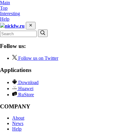
Main
Top
Interesting
Help
nickfw.ru
Follow us:
Follow us on Twitter
Applications
Download
Huawei
RuStore
COMPANY
About
News
Help