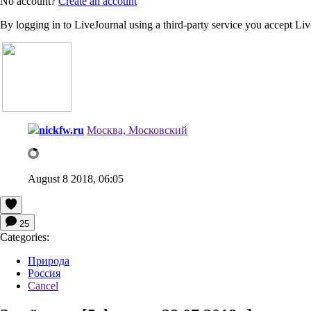
No account?
Create an account
By logging in to LiveJournal using a third-party service you accept Li
nickfw.ru
Москва, Московский
August 8 2018, 06:05
25
Categories:
Природа
Россия
Cancel