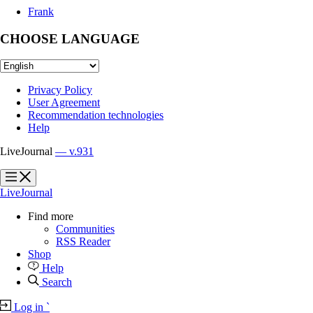
Frank
CHOOSE LANGUAGE
Privacy Policy
User Agreement
Recommendation technologies
Help
LiveJournal
— v.931
?
?
LiveJournal
Find more
Communities
RSS Reader
Shop
Help
Search
Log in
`