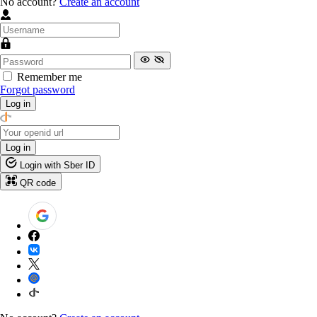
No account?
Create an account
Remember me
Forgot password
Log in
Log in
Login with Sber ID
QR code