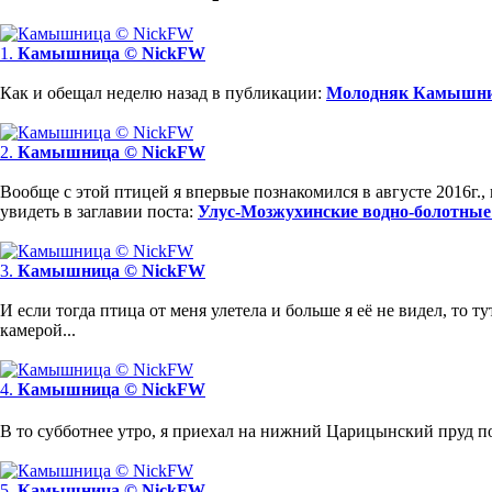
1.
Камышница © NickFW
Как и обещал неделю назад в публикации:
Молодняк Камышницы.
2.
Камышница © NickFW
Вообще с этой птицей я впервые познакомился в августе 2016г., 
увидеть в заглавии поста:
Улус-Мозжухинские водно-болотные уго
3.
Камышница © NickFW
И если тогда птица от меня улетела и больше я её не видел, то ту
камерой...
4.
Камышница © NickFW
В то субботнее утро, я приехал на нижний Царицынский пруд п
5.
Камышница © NickFW