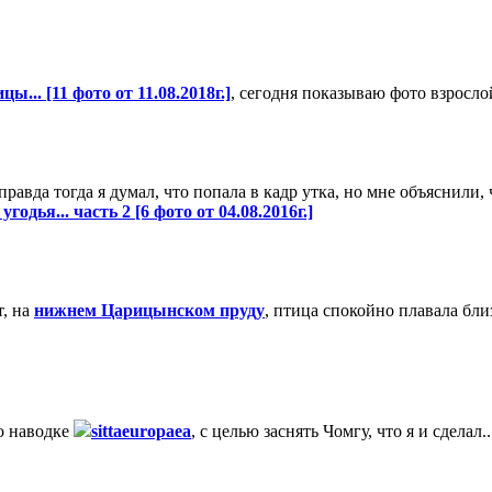
.. [11 фото от 11.08.2018г.]
, сегодня показываю фото взросло
правда тогда я думал, что попала в кадр утка, но мне объяснили,
дья... часть 2 [6 фото от 04.08.2016г.]
т, на
нижнем Царицынском пруду
, птица спокойно плавала бл
о наводке
sittaeuropaea
, с целью заснять Чомгу, что я и сделал..