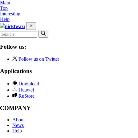
Main
Top
Interesting
Help
nickfw.ru
Follow us:
Follow us on Twitter
Applications
Download
Huawei
RuStore
COMPANY
About
News
Help