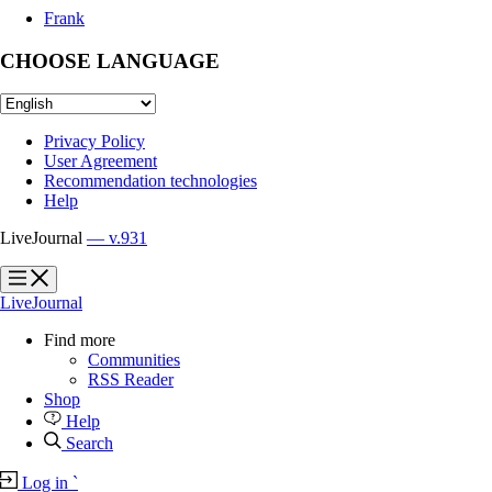
Frank
CHOOSE LANGUAGE
Privacy Policy
User Agreement
Recommendation technologies
Help
LiveJournal
— v.931
?
?
LiveJournal
Find more
Communities
RSS Reader
Shop
Help
Search
Log in
`