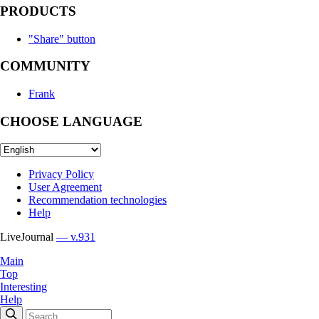
PRODUCTS
"Share" button
COMMUNITY
Frank
CHOOSE LANGUAGE
Privacy Policy
User Agreement
Recommendation technologies
Help
LiveJournal
— v.931
Main
Top
Interesting
Help