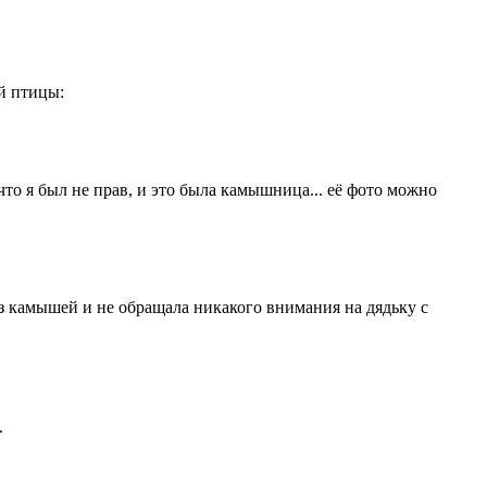
й птицы:
 что я был не прав, и это была камышница... её фото можно
из камышей и не обращала никакого внимания на дядьку с
.