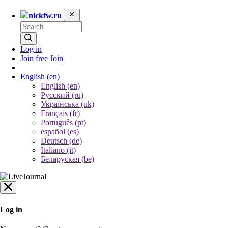
nickfw.ru
Log in
Join free
Join
English
(en)
English (en)
Русский (ru)
Українська (uk)
Français (fr)
Português (pt)
español (es)
Deutsch (de)
Italiano (it)
Беларуская (be)
Log in