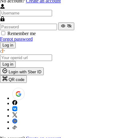
No account?
Create an account
Remember me
Forgot password
Log in
Log in
Login with Sber ID
QR code