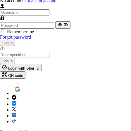
No account?
Create an account
Remember me
Forgot password
Log in
Log in
Login with Sber ID
QR code