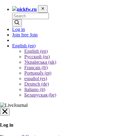
nickfw.ru
Log in
Join free
Join
English
(en)
English (en)
Русский (ru)
Українська (uk)
Français (fr)
Português (pt)
español (es)
Deutsch (de)
Italiano (it)
Беларуская (be)
Log in