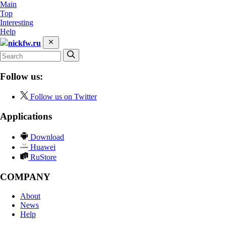
Main
Top
Interesting
Help
nickfw.ru
Follow us:
Follow us on Twitter
Applications
Download
Huawei
RuStore
COMPANY
About
News
Help