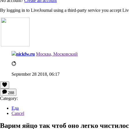
No account?
Create an account
By logging in to LiveJournal using a third-party service you accept Li
nickfw.ru
Москва, Московский
September 28 2018, 06:17
288
Category:
Еда
Cancel
Варим яйцо так чтоб оно легко чистилось