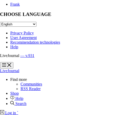
Frank
CHOOSE LANGUAGE
Privacy Policy
User Agreement
Recommendation technologies
Help
LiveJournal
— v.931
?
?
LiveJournal
Find more
Communities
RSS Reader
Shop
Help
Search
Log in
`