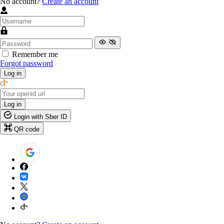
No account?
Create an account
Remember me
Forgot password
Log in
Log in
Login with Sber ID
QR code