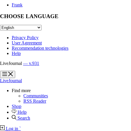
Frank
CHOOSE LANGUAGE
Privacy Policy
User Agreement
Recommendation technologies
Help
LiveJournal
— v.931
?
?
LiveJournal
Find more
Communities
RSS Reader
Shop
Help
Search
Log in
`