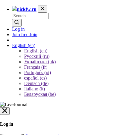
nickfw.ru
Log in
Join free
Join
English
(en)
English (en)
Русский (ru)
Українська (uk)
Français (fr)
Português (pt)
español (es)
Deutsch (de)
Italiano (it)
Беларуская (be)
Log in