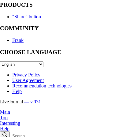
PRODUCTS
"Share" button
COMMUNITY
Frank
CHOOSE LANGUAGE
Privacy Policy
User Agreement
Recommendation technologies
Help
LiveJournal
— v.931
Main
Top
Interesting
Help