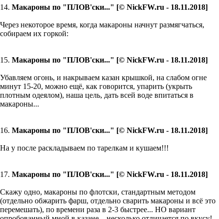
14.
Макароны по "ПЛОВ'ски..." [© NickFW.ru - 18.11.2018]
Через некоторое время, когда макароны начнут размягчаться,
собираем их горкой:
15.
Макароны по "ПЛОВ'ски..." [© NickFW.ru - 18.11.2018]
Убавляем огонь, и накрываем казан крышкой, на слабом огне
минут 15-20, можно ещё, как говорится, упарить (укрыть
плотным одеялом), наша цель, дать всей воде впитаться в
макароны...
16.
Макароны по "ПЛОВ'ски..." [© NickFW.ru - 18.11.2018]
На у после раскладываем по тарелкам и кушаем!!!
17.
Макароны по "ПЛОВ'ски..." [© NickFW.ru - 18.11.2018]
Скажу одно, макароны по флотски, стандартным методом
(отдельно обжарить фарш, отдельно сварить макароны и всё это
перемешать), по времени раза в 2-3 быстрее... НО вариант
опробованный мной в казане... несколько отличается по вкусу!