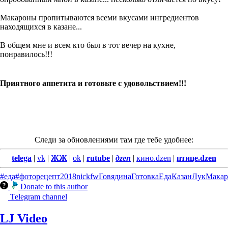
Макароны пропитываются всеми вкусами ингредиентов
находящихся в казане...
В общем мне и всем кто был в тот вечер на кухне,
понравилось!!!
Приятного аппетита и готовьте с удовольствием!!!
Следи за обновлениями там где тебе удобнее:
telega
|
vk
|
ЖЖ
|
ok
|
rutube
|
дzen
|
кино.dzen
|
птице.dzen
#еда
#фоторецепт
2018
nickfw
Говядина
Готовка
Еда
Казан
Лук
Мака
Donate to this author
Telegram channel
LJ Video