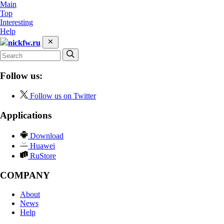
Main
Top
Interesting
Help
nickfw.ru
Follow us:
Follow us on Twitter
Applications
Download
Huawei
RuStore
COMPANY
About
News
Help