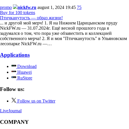
promo
nickfw.ru
august 1, 2024 19:45
75
Buy for 100 tokens
Птичканутость — образ жизни!
... и другой мой мерч! 1. Я на Нижнем Царицынском пруду
NickFW.ru — 31.07.2024г. Ещё весной прошлого года я
задумался о том, что пора уже обзавестить и коллекцией
собственного мерча! 2. Я и моя "Птичканутость" в Ульяновском
лесопарке NickFW.ru —…
Applications
Download
Huawei
RuStore
Follow us:
Follow us on Twitter
LiveJournal
COMPANY