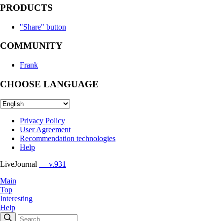
PRODUCTS
"Share" button
COMMUNITY
Frank
CHOOSE LANGUAGE
Privacy Policy
User Agreement
Recommendation technologies
Help
LiveJournal
— v.931
Main
Top
Interesting
Help