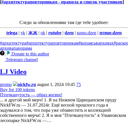
[
#архитектураповторникам - правила и список участников
]
Следи за обновлениями там где тебе удобнее:
telega
|
vk
|
ЖЖ
|
ok
|
rutube
|
dzen
|
кино.dzen
|
птице.dzen
#архитектура
#архитектураповторникам
#копаясьвархивах
#раско
архива
панорама
Donate to this author
Telegram channel
LJ Video
promo
nickfw.ru
august 1, 2024 19:45
75
Buy for 100 tokens
Птичканутость — образ жизни!
... и другой мой мерч! 1. Я на Нижнем Царицынском пруду
NickFW.ru — 31.07.2024г. Ещё весной прошлого года я
задумался о том, что пора уже обзавестить и коллекцией
собственного мерча! 2. Я и моя "Птичканутость" в Ульяновском
лесопарке NickFW.ru —…