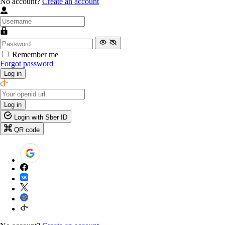
No account?
Create an account
Remember me
Forgot password
Log in
Log in
Login with Sber ID
QR code