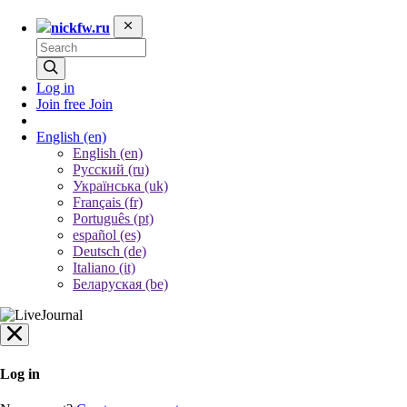
nickfw.ru
Log in
Join free
Join
English
(en)
English (en)
Русский (ru)
Українська (uk)
Français (fr)
Português (pt)
español (es)
Deutsch (de)
Italiano (it)
Беларуская (be)
Log in