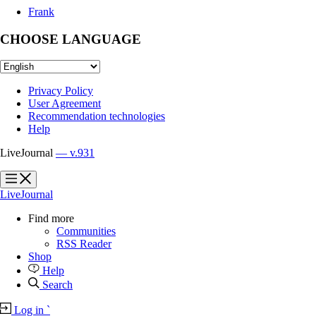
Frank
CHOOSE LANGUAGE
Privacy Policy
User Agreement
Recommendation technologies
Help
LiveJournal
— v.931
?
?
LiveJournal
Find more
Communities
RSS Reader
Shop
Help
Search
Log in
`