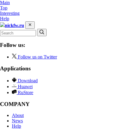
Main
Top
Interesting
Help
nickfw.ru
Follow us:
Follow us on Twitter
Applications
Download
Huawei
RuStore
COMPANY
About
News
Help