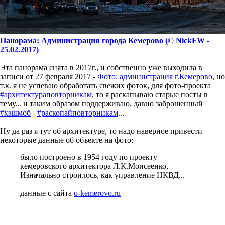
Панорама: Администрация города Кемерово (© NickFW -
25.02.2017)
Эта панорама снята в 2017г., и собственно уже выходила в
записи от 27 февраля 2017 -
Фото: администрация г.Кемерово
, но
т.к. я не успеваю обработать свежих фоток, для фото-проекта
#архитектураповторникам
, то я раскапываю старые посты в
тему... и таким образом поддерживаю, давно заброшенный
#хэшмоб
-
#раскопайповторникам
...
Ну да раз я тут об архитектуре, то надо наверное привести
некоторые данные об объекте на фото:
было построено в 1954 году по проекту
кемеровского архитектора Л.К.Моисеенко,
Изначально строилось, как управление НКВД...
данные с сайта
o-kemerovo.ru