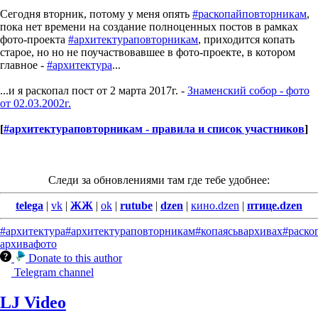
Сегодня вторник, потому у меня опять
#раскопайповторникам
,
пока нет времени на создание полноценных постов в рамках
фото-проекта
#архитектураповторникам
, приходится копать
старое, но но не поучаствовавшее в фото-проекте, в котором
главное -
#архитектура
...
...и я раскопал пост от 2 марта 2017г. -
Знаменский собор - фото
от 02.03.2002г.
[
#архитектураповторникам - правила и список участников
]
Следи за обновлениями там где тебе удобнее:
telega
|
vk
|
ЖЖ
|
ok
|
rutube
|
dzen
|
кино.dzen
|
птице.dzen
#архитектура
#архитектураповторникам
#копаясьвархивах
#раско
архива
фото
Donate to this author
Telegram channel
LJ Video