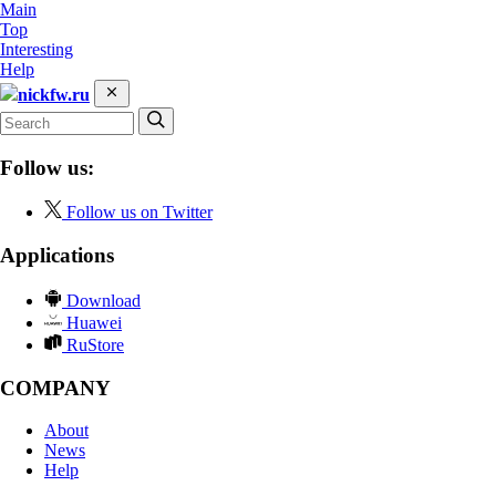
Main
Top
Interesting
Help
nickfw.ru
Follow us:
Follow us on Twitter
Applications
Download
Huawei
RuStore
COMPANY
About
News
Help