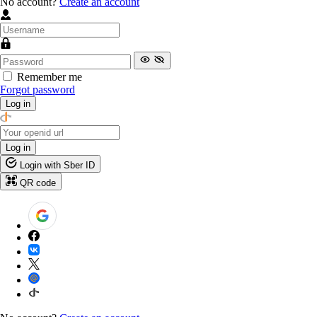
No account?
Create an account
Remember me
Forgot password
Log in
Log in
Login with Sber ID
QR code