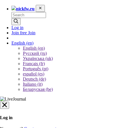
nickfw.ru
Log in
Join free
Join
English
(en)
English (en)
Русский (ru)
Українська (uk)
Français (fr)
Português (pt)
español (es)
Deutsch (de)
Italiano (it)
Беларуская (be)
Log in