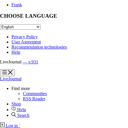
Frank
CHOOSE LANGUAGE
Privacy Policy
User Agreement
Recommendation technologies
Help
LiveJournal
— v.931
?
?
LiveJournal
Find more
Communities
RSS Reader
Shop
Help
Search
Log in
`