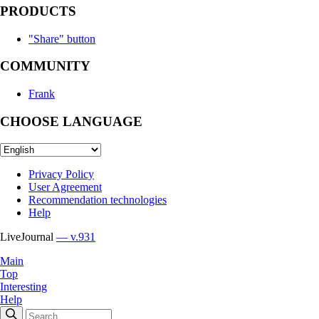
PRODUCTS
"Share" button
COMMUNITY
Frank
CHOOSE LANGUAGE
Privacy Policy
User Agreement
Recommendation technologies
Help
LiveJournal
— v.931
Main
Top
Interesting
Help