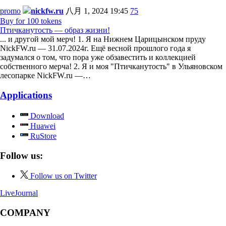
promo
nickfw.ru
八月 1, 2024 19:45
75
Buy for 100 tokens
Птичканутость — образ жизни!
... и другой мой мерч! 1. Я на Нижнем Царицынском пруду
NickFW.ru — 31.07.2024г. Ещё весной прошлого года я
задумался о том, что пора уже обзавестить и коллекцией
собственного мерча! 2. Я и моя "Птичканутость" в Ульяновском
лесопарке NickFW.ru —…
Applications
Download
Huawei
RuStore
Follow us:
Follow us on Twitter
LiveJournal
COMPANY