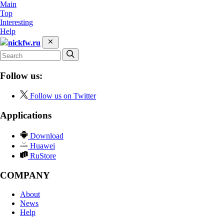
Main
Top
Interesting
Help
nickfw.ru
Follow us:
Follow us on Twitter
Applications
Download
Huawei
RuStore
COMPANY
About
News
Help