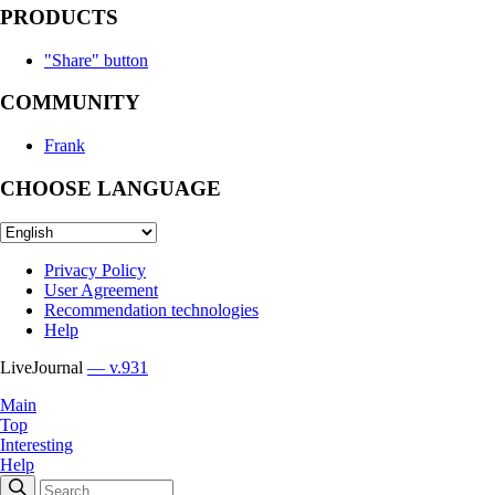
PRODUCTS
"Share" button
COMMUNITY
Frank
CHOOSE LANGUAGE
Privacy Policy
User Agreement
Recommendation technologies
Help
LiveJournal
— v.931
Main
Top
Interesting
Help