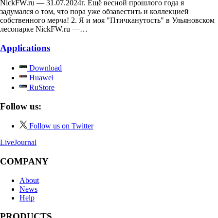
NickFW.ru — 31.07.2024г. Ещё весной прошлого года я
задумался о том, что пора уже обзавестить и коллекцией
собственного мерча! 2. Я и моя "Птичканутость" в Ульяновском
лесопарке NickFW.ru —…
Applications
Download
Huawei
RuStore
Follow us:
Follow us on Twitter
LiveJournal
COMPANY
About
News
Help
PRODUCTS