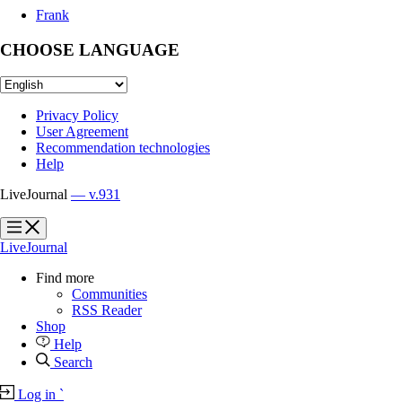
Frank
CHOOSE LANGUAGE
Privacy Policy
User Agreement
Recommendation technologies
Help
LiveJournal
— v.931
?
?
LiveJournal
Find more
Communities
RSS Reader
Shop
Help
Search
Log in
`