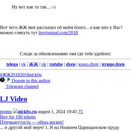
Ну вот как то так... :-)
Вот чего ЖЖ мне рассказал об моём блоге... а как оно у Вас?
можно глянуть тут
livejournal.com/2018
Следи за обновлениями там где тебе удобнее:
telega
|
vk
|
ЖЖ
|
ok
|
rutube
|
dzen
|
кино.dzen
|
птице.dzen
#ЖЖ2018
2018
nickfw
Donate to this author
Telegram channel
LJ Video
promo
nickfw.ru
august 1, 2024 19:45
75
Buy for 100 tokens
Птичканутость — образ жизни!
... и другой мой мерч! 1. Я на Нижнем Царицынском пруду