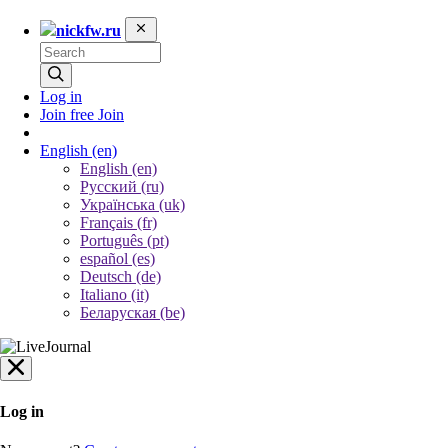
nickfw.ru
Log in
Join free
Join
English
(en)
English (en)
Русский (ru)
Українська (uk)
Français (fr)
Português (pt)
español (es)
Deutsch (de)
Italiano (it)
Беларуская (be)
Log in