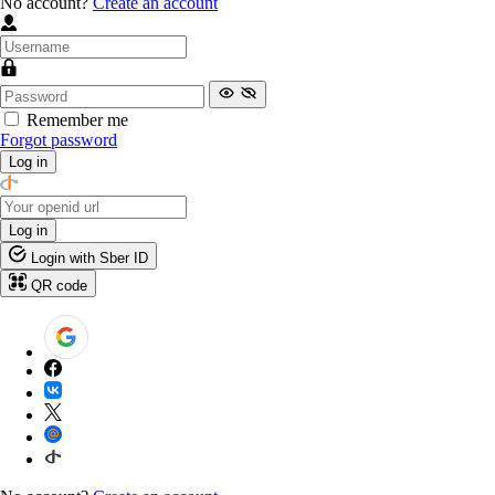
No account?
Create an account
Remember me
Forgot password
Log in
Log in
Login with Sber ID
QR code