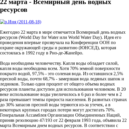
22 марта - Всемирный день водных
ресурсов
Ежегодно 22 марта в мире отмечается Всемирный день водных
ресурсов (World Day for Water или World Water Day). Идея его
проведения впервые прозвучала на Конференции ООН по
охране окружающей среды и развитию (ЮНСЕД), которая
состоялась в 1992 году в Рио-де-Жанейро.
Вода необходима человечеству. Капля воды обладает силой,
капля воды необходима всем. Хотя 70% земной поверхности
покрыто водой, 97,5% - это соленая вода. Из оставшихся 2,5%
пресной воды, почти 68,7% - замерзшая вода ледяных шапок и
ледников. Только один процент от общего объема водных
ресурсов планеты доступен для использования человеком. В 20
веке использование воды увеличилось в 6 раз и более чем в 2
раза превышает темпы прироста населения. В развитых странах
до 30% запасов пресной воды теряются из-за утечек, а в
некоторых крупных городах потери могут достигать 70%.
Генеральная Ассамблея Организации Объединенных Наций,
приняв резолюцию 47/193 от 22 февраля 1993 года, объявила 22
марта Всемирным днем водных ресурсов. В соответствии с