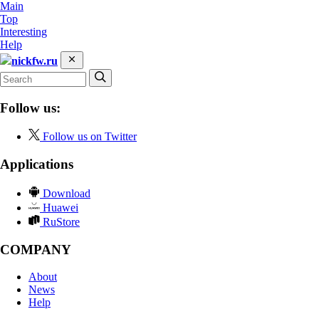
Main
Top
Interesting
Help
nickfw.ru
Follow us:
Follow us on Twitter
Applications
Download
Huawei
RuStore
COMPANY
About
News
Help