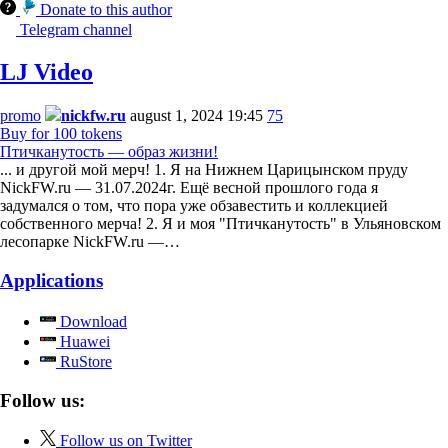
Donate to this author
Telegram channel
LJ Video
promo
nickfw.ru
august 1, 2024 19:45
75
Buy for 100 tokens
Птичканутость — образ жизни!
... и другой мой мерч! 1. Я на Нижнем Царицынском пруду
NickFW.ru — 31.07.2024г. Ещё весной прошлого года я
задумался о том, что пора уже обзавестить и коллекцией
собственного мерча! 2. Я и моя "Птичканутость" в Ульяновском
лесопарке NickFW.ru —…
Applications
Download
Huawei
RuStore
Follow us:
Follow us on Twitter