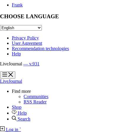
Frank
CHOOSE LANGUAGE
Privacy Policy
User Agreement
Recommendation technologies
Help
LiveJournal
— v.931
?
?
LiveJournal
Find more
Communities
RSS Reader
Shop
Help
Search
Log in
`