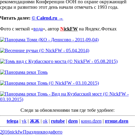
рекомендациями Конференции ООН по охране окружающей
среды и развитию этот день начали отмечать с 1993 года.
Читать далее:
© Calend.ru →
Фото с меткой «
вода
», автор
N
ickFW
на Яндекс.Фотках
Следи за обновлениями там где тебе удобнее:
telega
|
vk
|
ЖЖ
|
ok
|
rutube
|
dzen
|
кино.dzen
|
птице.dzen
2016
nickfw
Праздник
вода
фото