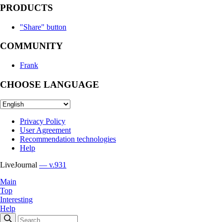
PRODUCTS
"Share" button
COMMUNITY
Frank
CHOOSE LANGUAGE
Privacy Policy
User Agreement
Recommendation technologies
Help
LiveJournal
— v.931
Main
Top
Interesting
Help