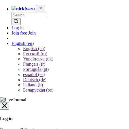
nickfw.ru
Log in
Join free
Join
English
(en)
English (en)
Русский (ru)
Українська (uk)
Français (fr)
Português (pt)
español (es)
Deutsch (de)
Italiano (it)
Беларуская (be)
Log in