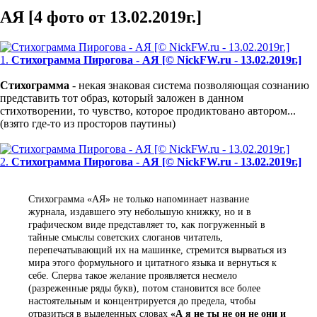
АЯ [4 фото от 13.02.2019г.]
1.
Стихограмма Пирогова - АЯ [© NickFW.ru - 13.02.2019г.]
Стихограмма
- некая знаковая система позволяющая сознанию
представить тот образ, который заложен в данном
стихотворении, то чувство, которое продиктовано автором...
(взято где-то из просторов паутины)
2.
Стихограмма Пирогова - АЯ [© NickFW.ru - 13.02.2019г.]
Стихограмма «АЯ» не только напоминает название
журнала, издавшего эту небольшую книжку, но и в
графическом виде представляет то, как погруженный в
тайные смыслы советских слоганов читатель,
перепечатывающий их на машинке, стремится вырваться из
мира этого формульного и цитатного языка и вернуться к
себе. Сперва такое желание проявляется несмело
(разреженные ряды букв), потом становится все более
настоятельным и концентрируется до предела, чтобы
отразиться в выделенных словах
«А я не ты не он не они и