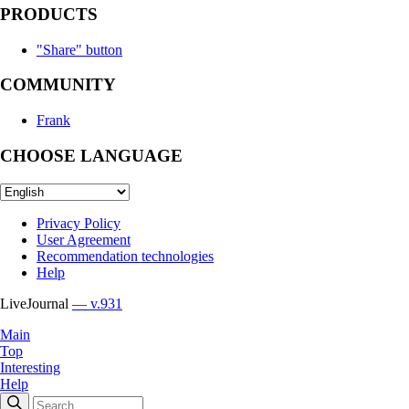
PRODUCTS
"Share" button
COMMUNITY
Frank
CHOOSE LANGUAGE
Privacy Policy
User Agreement
Recommendation technologies
Help
LiveJournal
— v.931
Main
Top
Interesting
Help