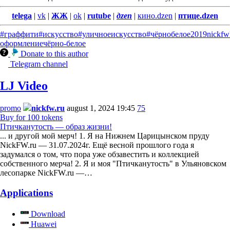
telega
|
vk
|
ЖЖ
|
ok
|
rutube
|
дzen
|
кино.dzen
|
птице.dzen
#граффити
#искусство
#уличноеискусство
#чёрнобелое
2019
nickfw
оформление
чёрно-белое
Donate to this author
Telegram channel
LJ Video
promo
nickfw.ru
august 1, 2024 19:45
75
Buy for 100 tokens
Птичканутость — образ жизни!
... и другой мой мерч! 1. Я на Нижнем Царицынском пруду
NickFW.ru — 31.07.2024г. Ещё весной прошлого года я
задумался о том, что пора уже обзавестить и коллекцией
собственного мерча! 2. Я и моя "Птичканутость" в Ульяновском
лесопарке NickFW.ru —…
Applications
Download
Huawei