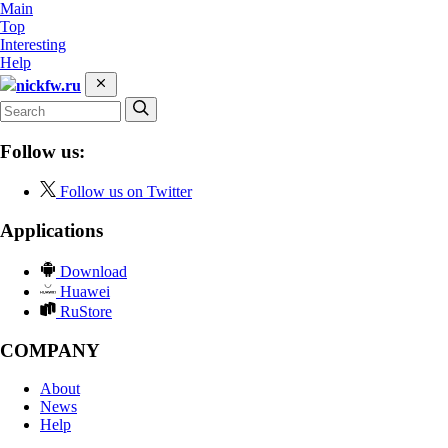
Main
Top
Interesting
Help
nickfw.ru
Follow us:
Follow us on Twitter
Applications
Download
Huawei
RuStore
COMPANY
About
News
Help