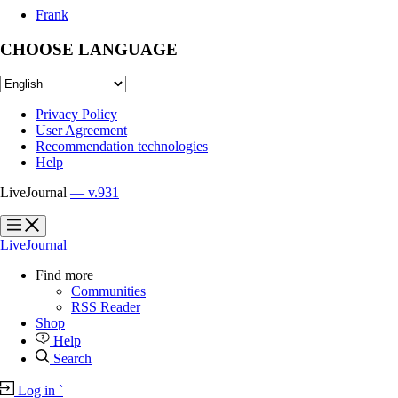
Frank
CHOOSE LANGUAGE
Privacy Policy
User Agreement
Recommendation technologies
Help
LiveJournal
— v.931
?
?
LiveJournal
Find more
Communities
RSS Reader
Shop
Help
Search
Log in
`