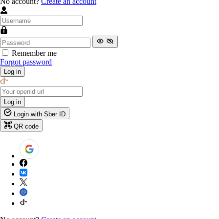
No account?
Create an account
Remember me
Forgot password
Log in
Log in
Login with Sber ID
QR code