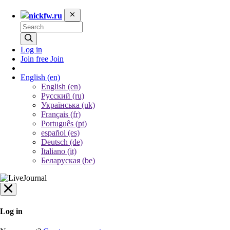
nickfw.ru
Log in
Join free
Join
English
(en)
English (en)
Русский (ru)
Українська (uk)
Français (fr)
Português (pt)
español (es)
Deutsch (de)
Italiano (it)
Беларуская (be)
Log in