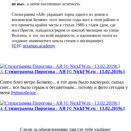
не вы»
, а затем постепенно исчезнуть.
Стихограмма «АЯ» украшает торец одного из домов в
московском Беляево: поэт многие годы жил в этом районе и
его приметы крайне часты в стихах 1980-х годов (дом, где
жил Пригов, находился рядом со школой милиции на улице
Волгина, и это, по всей видимости, и вдохновило поэта на
создание знаменитого цикла стихов о милицанере).
[
©
]
©
arzamas.academy
3.
Стихограмма Пирогова - АЯ [© NickFW.ru - 13.02.2019г.]
Снято близ метро Беляево... в тот день было пасмурно, сыпал
снег... всё было серым и бесцветным... потому и фото сегодня у
меня
#чёрнобелое
...
4.
Стихограмма Пирогова - АЯ [© NickFW.ru - 13.02.2019г.]
Следи за обновлениями там где тебе удобнее: