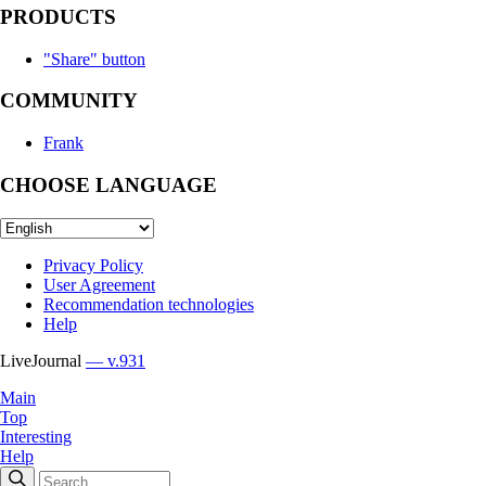
PRODUCTS
"Share" button
COMMUNITY
Frank
CHOOSE LANGUAGE
Privacy Policy
User Agreement
Recommendation technologies
Help
LiveJournal
— v.931
Main
Top
Interesting
Help