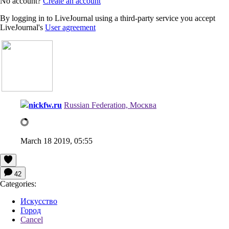
No account?
Create an account
By logging in to LiveJournal using a third-party service you accept
LiveJournal's
User agreement
nickfw.ru
Russian Federation, Москва
March 18 2019, 05:55
42
Categories:
Искусство
Город
Cancel