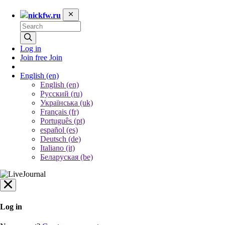
nickfw.ru
Log in
Join free
Join
English
(en)
English (en)
Русский (ru)
Українська (uk)
Français (fr)
Português (pt)
español (es)
Deutsch (de)
Italiano (it)
Беларуская (be)
Log in