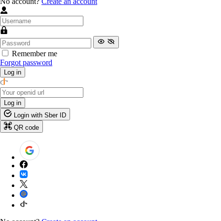
No account?
Create an account
Remember me
Forgot password
Log in
Log in
Login with Sber ID
QR code