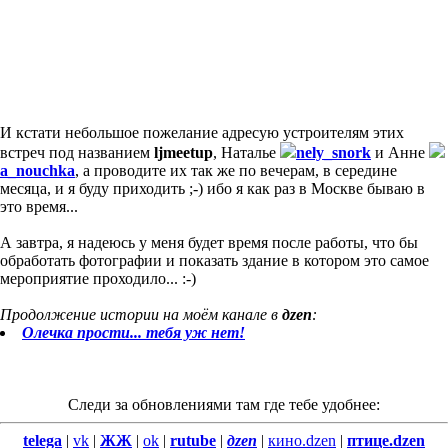
И кстати небольшое пожелание адресую устроителям этих
встреч под названием
ljmeetup
, Наталье
nely_snork
и Анне
a_nouchka
, а проводите их так же по вечерам, в середине
месяца, и я буду приходить ;-) ибо я как раз в Москве бываю в
это время...
А завтра, я надеюсь у меня будет время после работы, что бы
обработать фотографии и показать здание в котором это самое
мероприятие проходило... :-)
Продолжение истории на моём канале в
дzen
:
Олечка прости... тебя уж нет!
Следи за обновлениями там где тебе удобнее:
telega
|
vk
|
ЖЖ
|
ok
|
rutube
|
дzen
|
кино.dzen
|
птице.dzen