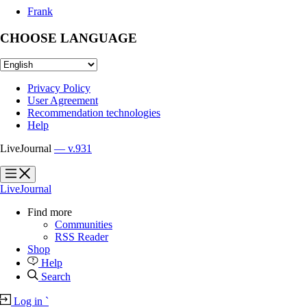
Frank
CHOOSE LANGUAGE
Privacy Policy
User Agreement
Recommendation technologies
Help
LiveJournal
— v.931
?
?
LiveJournal
Find more
Communities
RSS Reader
Shop
Help
Search
Log in
`