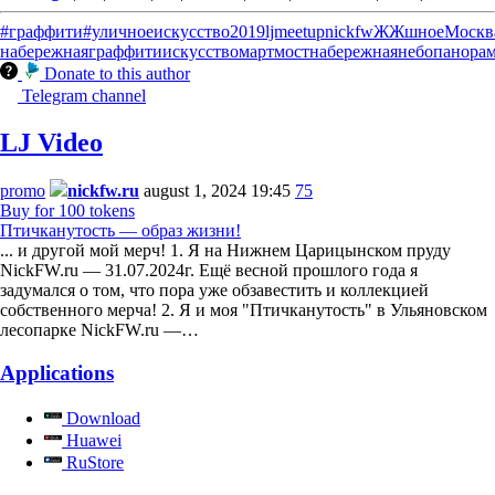
#граффити
#уличноеискусство
2019
ljmeetup
nickfw
ЖЖшное
Москв
набережная
граффити
искусство
март
мост
набережная
небо
панора
Donate to this author
Telegram channel
LJ Video
promo
nickfw.ru
august 1, 2024 19:45
75
Buy for 100 tokens
Птичканутость — образ жизни!
... и другой мой мерч! 1. Я на Нижнем Царицынском пруду
NickFW.ru — 31.07.2024г. Ещё весной прошлого года я
задумался о том, что пора уже обзавестить и коллекцией
собственного мерча! 2. Я и моя "Птичканутость" в Ульяновском
лесопарке NickFW.ru —…
Applications
Download
Huawei
RuStore