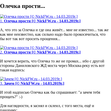
Олечка прости...
1.
Олечка прости [© NickFW.ru - 14.03.2019г.]
А, что это за Олечка и где она живёт... мне не известно... так же
как мне неизвестно, как сильно надо было прокосячиться, что
бы вот так вот просить прощения...
2.
Олечка прости [© NickFW.ru - 14.03.2019г.]
И хочется верить, что Олечка то же не промах... ибо с другой
стороны Даниловского ЖД моста через Москва-реку есть вот
такая надпись:
3.
Зачем [© NickFW.ru - 14.03.2019г.]
И этой надписью Олечка как бы спрашивает: "а зачем тебя
прощать?" :-)
Для наглядности, я заснял и склеил, с того места, ещё и
панораму: