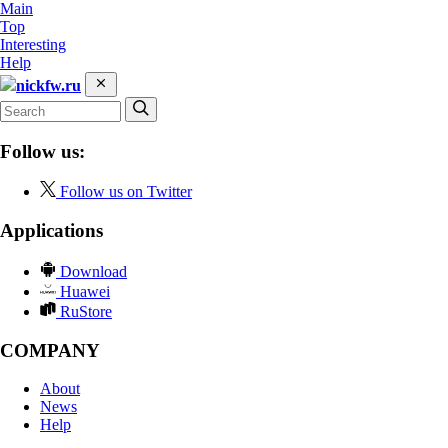
Main
Top
Interesting
Help
nickfw.ru
Follow us:
Follow us on Twitter
Applications
Download
Huawei
RuStore
COMPANY
About
News
Help