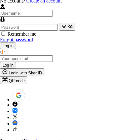
No account?
Create an account
Remember me
Forgot password
Log in
Log in
Login with Sber ID
QR code