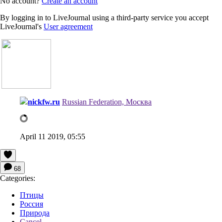
No account?
Create an account
By logging in to LiveJournal using a third-party service you accept
LiveJournal's
User agreement
nickfw.ru
Russian Federation, Москва
April 11 2019, 05:55
68
Categories:
Птицы
Россия
Природа
Cancel