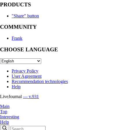
PRODUCTS
"Share" button
COMMUNITY
Frank
CHOOSE LANGUAGE
Privacy Policy
User Agreement
Recommendation technologies
Help
LiveJournal
— v.931
Main
Top
Interesting
Help