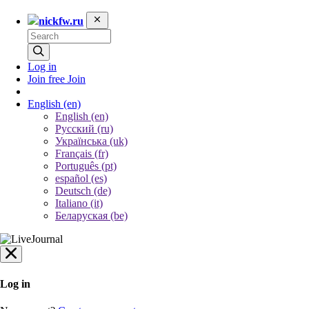
nickfw.ru
Log in
Join free
Join
English
(en)
English (en)
Русский (ru)
Українська (uk)
Français (fr)
Português (pt)
español (es)
Deutsch (de)
Italiano (it)
Беларуская (be)
Log in