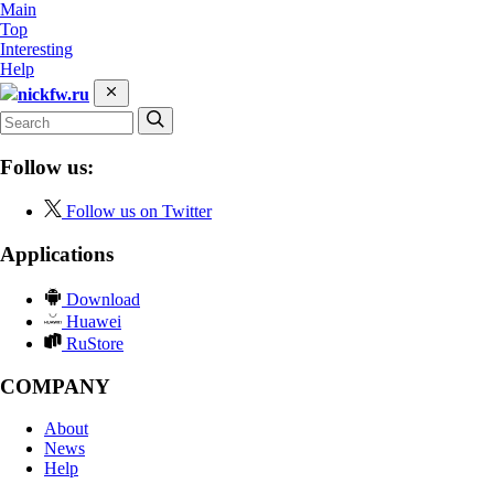
Main
Top
Interesting
Help
nickfw.ru
Follow us:
Follow us on Twitter
Applications
Download
Huawei
RuStore
COMPANY
About
News
Help