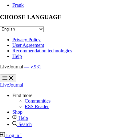
Frank
CHOOSE LANGUAGE
Privacy Policy
User Agreement
Recommendation technologies
Help
LiveJournal
— v.931
?
?
LiveJournal
Find more
Communities
RSS Reader
Shop
Help
Search
Log in
`