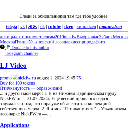
Следи за обновлениями там где тебе удобнее:
telega
|
vk
|
ЖЖ
|
ok
|
rutube
|
dzen
|
кино.dzen
|
птице.dzen
#птицы
#птицыпочетвергам
2019
nickfw
Вьюрковые
Зяблик
Москва
Москва
Птицы
Ульяновский лесопарк
лес
природа
фото
Donate to this author
Telegram channel
LJ Video
promo
nickfw.ru
august 1, 2024 19:45
75
Buy for 100 tokens
Птичканутость — образ жизни!
... и другой мой мерч! 1. Я на Нижнем Царицынском пруду
NickFW.ru — 31.07.2024г. Ещё весной прошлого года я
задумался о том, что пора уже обзавестить и коллекцией
собственного мерча! 2. Я и моя "Птичканутость" в Ульяновском
лесопарке NickFW.ru —…
Applications