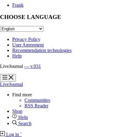
Frank
CHOOSE LANGUAGE
Privacy Policy
User Agreement
Recommendation technologies
Help
LiveJournal
— v.931
?
?
LiveJournal
Find more
Communities
RSS Reader
Shop
Help
Search
Log in
`