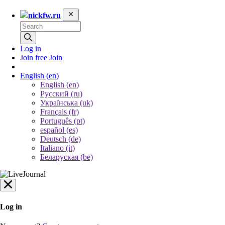
nickfw.ru
Log in
Join free
Join
English
(en)
English (en)
Русский (ru)
Українська (uk)
Français (fr)
Português (pt)
español (es)
Deutsch (de)
Italiano (it)
Беларуская (be)
Log in