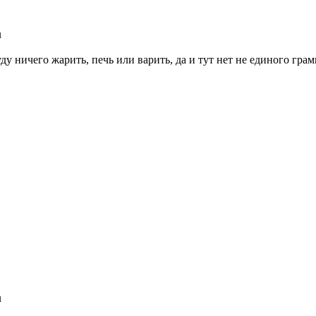
u
буду ничего жарить, печь или варить, да и тут нет не единого грам
u