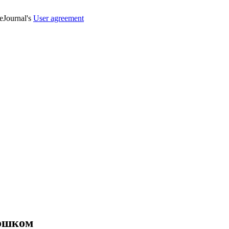
veJournal's
User agreement
рошком