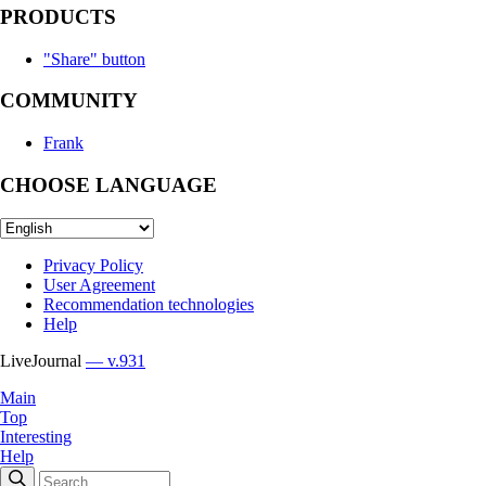
PRODUCTS
"Share" button
COMMUNITY
Frank
CHOOSE LANGUAGE
Privacy Policy
User Agreement
Recommendation technologies
Help
LiveJournal
— v.931
Main
Top
Interesting
Help