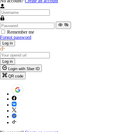
No account?
Create an account
Remember me
Forgot password
Log in
Log in
Login with Sber ID
QR code