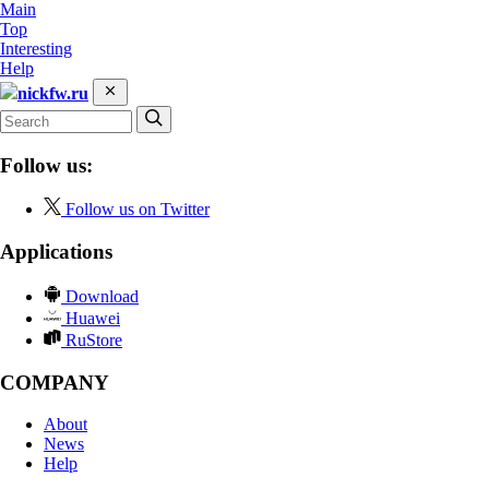
Main
Top
Interesting
Help
nickfw.ru
Follow us:
Follow us on Twitter
Applications
Download
Huawei
RuStore
COMPANY
About
News
Help