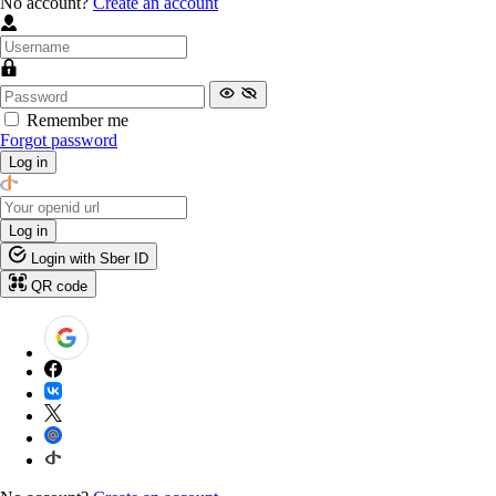
No account?
Create an account
Remember me
Forgot password
Log in
Log in
Login with Sber ID
QR code