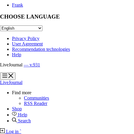
Frank
CHOOSE LANGUAGE
Privacy Policy
User Agreement
Recommendation technologies
Help
LiveJournal
— v.931
?
?
LiveJournal
Find more
Communities
RSS Reader
Shop
Help
Search
Log in
`