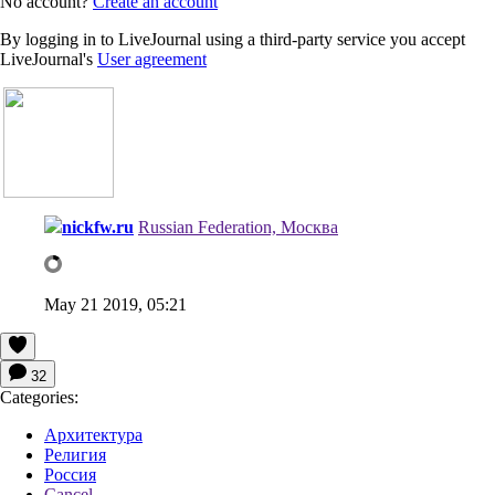
No account?
Create an account
By logging in to LiveJournal using a third-party service you accept
LiveJournal's
User agreement
nickfw.ru
Russian Federation, Москва
May 21 2019, 05:21
32
Categories:
Архитектура
Религия
Россия
Cancel