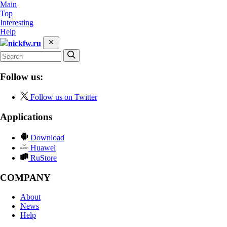
Main
Top
Interesting
Help
nickfw.ru
Follow us:
Follow us on Twitter
Applications
Download
Huawei
RuStore
COMPANY
About
News
Help