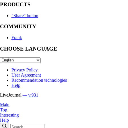
PRODUCTS
"Share" button
COMMUNITY
Frank
CHOOSE LANGUAGE
Privacy Policy
User Agreement
Recommendation technologies
Help
LiveJournal
— v.931
Main
Top
Interesting
Help