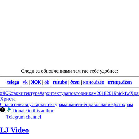
Следи за обновлениями там где тебе удобнее:
telega
|
vk
|
ЖЖ
|
ok
|
rutube
|
дzen
|
кино.dzen
|
птице.dzen
#ЖЖ
#архитектура
#архитектураповторникам
2018
2019
nickfw
Хра
Христа
Спасителя
август
архитектура
май
мнение
православие
фото
храм
Donate to this author
Telegram channel
LJ Video