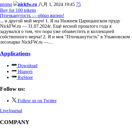
promo
nickfw.ru
八月 1, 2024 19:45
75
Buy for 100 tokens
Птичканутость — образ жизни!
... и другой мой мерч! 1. Я на Нижнем Царицынском пруду
NickFW.ru — 31.07.2024г. Ещё весной прошлого года я
задумался о том, что пора уже обзавестить и коллекцией
собственного мерча! 2. Я и моя "Птичканутость" в Ульяновском
лесопарке NickFW.ru —…
Applications
Download
Huawei
RuStore
Follow us:
Follow us on Twitter
LiveJournal
COMPANY