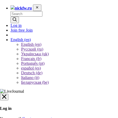
nickfw.ru
Log in
Join free
Join
English
(en)
English (en)
Русский (ru)
Українська (uk)
Français (fr)
Português (pt)
español (es)
Deutsch (de)
Italiano (it)
Беларуская (be)
Log in