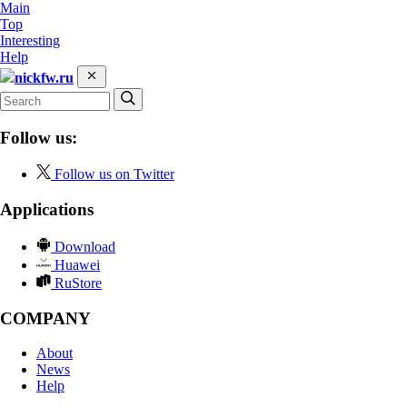
Main
Top
Interesting
Help
nickfw.ru
Follow us:
Follow us on Twitter
Applications
Download
Huawei
RuStore
COMPANY
About
News
Help