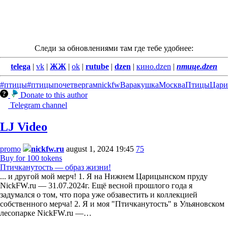
Следи за обновлениями там где тебе удобнее:
telega
|
vk
|
ЖЖ
|
ok
|
rutube
|
dzen
|
кино.dzen
|
птице.dzen
#птицы
#птицыпочетвергам
nickfw
Варакушка
Москва
Птицы
Цар
Donate to this author
Telegram channel
LJ Video
promo
nickfw.ru
august 1, 2024 19:45
75
Buy for 100 tokens
Птичканутость — образ жизни!
... и другой мой мерч! 1. Я на Нижнем Царицынском пруду
NickFW.ru — 31.07.2024г. Ещё весной прошлого года я
задумался о том, что пора уже обзавестить и коллекцией
собственного мерча! 2. Я и моя "Птичканутость" в Ульяновском
лесопарке NickFW.ru —…