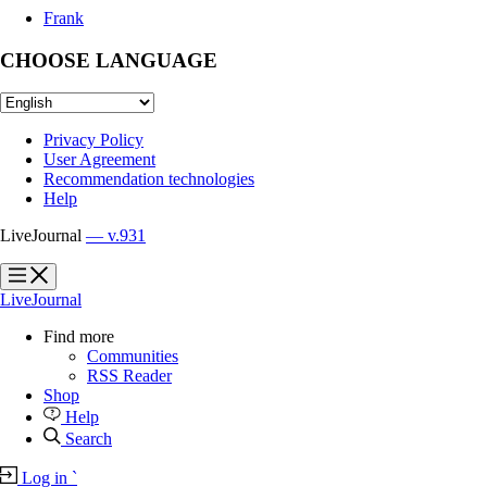
Frank
CHOOSE LANGUAGE
Privacy Policy
User Agreement
Recommendation technologies
Help
LiveJournal
— v.931
?
?
LiveJournal
Find more
Communities
RSS Reader
Shop
Help
Search
Log in
`