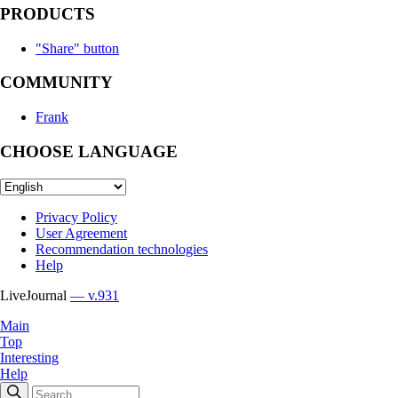
PRODUCTS
"Share" button
COMMUNITY
Frank
CHOOSE LANGUAGE
Privacy Policy
User Agreement
Recommendation technologies
Help
LiveJournal
— v.931
Main
Top
Interesting
Help