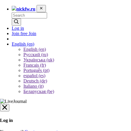
nickfw.ru
Log in
Join free
Join
English
(en)
English (en)
Русский (ru)
Українська (uk)
Français (fr)
Português (pt)
español (es)
Deutsch (de)
Italiano (it)
Беларуская (be)
Log in