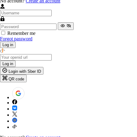
No account?
Create an account
Remember me
Forgot password
Log in
Log in
Login with Sber ID
QR code